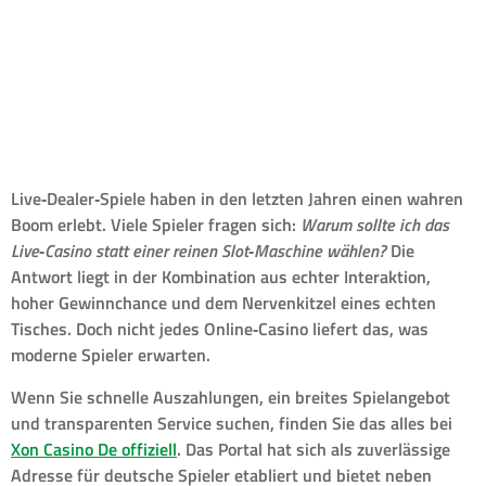
für ein fesselndes
Live‑Casino‑Erlebnis
bei Xon Casino
Live‑Dealer‑Spiele haben in den letzten Jahren einen wahren
Boom erlebt. Viele Spieler fragen sich:
Warum sollte ich das
Live‑Casino statt einer reinen Slot‑Maschine wählen?
Die
Antwort liegt in der Kombination aus echter Interaktion,
hoher Gewinnchance und dem Nervenkitzel eines echten
Tisches. Doch nicht jedes Online‑Casino liefert das, was
moderne Spieler erwarten.
Wenn Sie schnelle Auszahlungen, ein breites Spielangebot
und transparenten Service suchen, finden Sie das alles bei
Xon Casino De offiziell
. Das Portal hat sich als zuverlässige
Adresse für deutsche Spieler etabliert und bietet neben