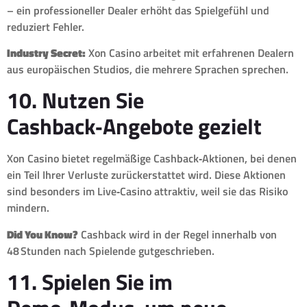
– ein professioneller Dealer erhöht das Spielgefühl und
reduziert Fehler.
Industry Secret:
Xon Casino arbeitet mit erfahrenen Dealern
aus europäischen Studios, die mehrere Sprachen sprechen.
10. Nutzen Sie
Cashback‑Angebote gezielt
Xon Casino bietet regelmäßige Cashback‑Aktionen, bei denen
ein Teil Ihrer Verluste zurückerstattet wird. Diese Aktionen
sind besonders im Live‑Casino attraktiv, weil sie das Risiko
mindern.
Did You Know?
Cashback wird in der Regel innerhalb von
48 Stunden nach Spielende gutgeschrieben.
11. Spielen Sie im