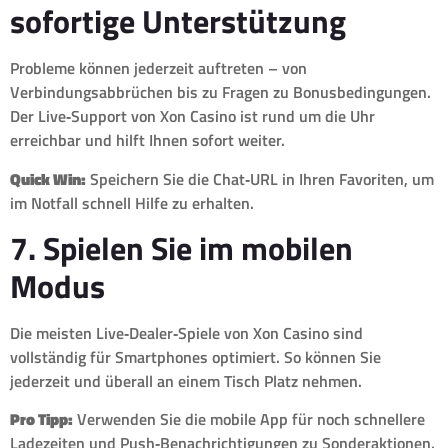
sofortige Unterstützung
Probleme können jederzeit auftreten – von
Verbindungsabbrüchen bis zu Fragen zu Bonusbedingungen.
Der Live‑Support von Xon Casino ist rund um die Uhr
erreichbar und hilft Ihnen sofort weiter.
Quick Win:
Speichern Sie die Chat‑URL in Ihren Favoriten, um
im Notfall schnell Hilfe zu erhalten.
7. Spielen Sie im mobilen
Modus
Die meisten Live‑Dealer‑Spiele von Xon Casino sind
vollständig für Smartphones optimiert. So können Sie
jederzeit und überall an einem Tisch Platz nehmen.
Pro Tipp:
Verwenden Sie die mobile App für noch schnellere
Ladezeiten und Push‑Benachrichtigungen zu Sonderaktionen.