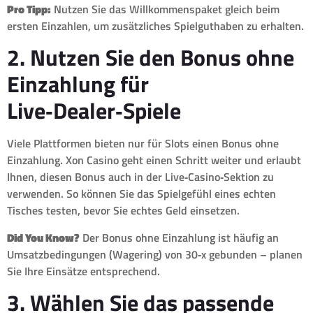
Pro Tipp:
Nutzen Sie das Willkommenspaket gleich beim
ersten Einzahlen, um zusätzliches Spielguthaben zu erhalten.
2. Nutzen Sie den Bonus ohne
Einzahlung für
Live‑Dealer‑Spiele
Viele Plattformen bieten nur für Slots einen Bonus ohne
Einzahlung. Xon Casino geht einen Schritt weiter und erlaubt
Ihnen, diesen Bonus auch in der Live‑Casino‑Sektion zu
verwenden. So können Sie das Spielgefühl eines echten
Tisches testen, bevor Sie echtes Geld einsetzen.
Did You Know?
Der Bonus ohne Einzahlung ist häufig an
Umsatzbedingungen (Wagering) von 30‑x gebunden – planen
Sie Ihre Einsätze entsprechend.
3. Wählen Sie das passende