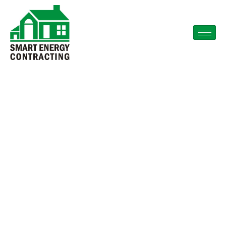
15 bewährte
Strategien für ein
fesselndes
Live‑Casino‑Erlebnis
bei Xon Casino
15 bewährte Strategien