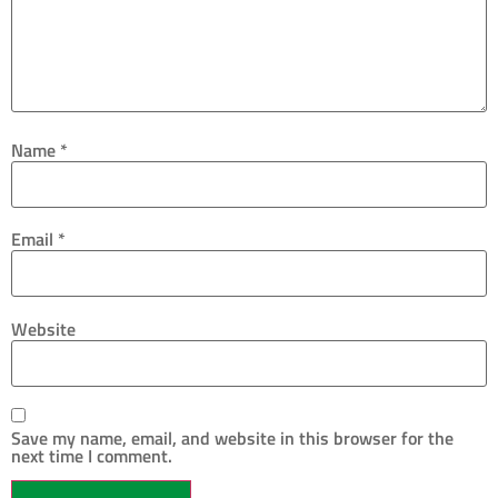
Name
*
Email
*
Website
Save my name, email, and website in this browser for the
next time I comment.