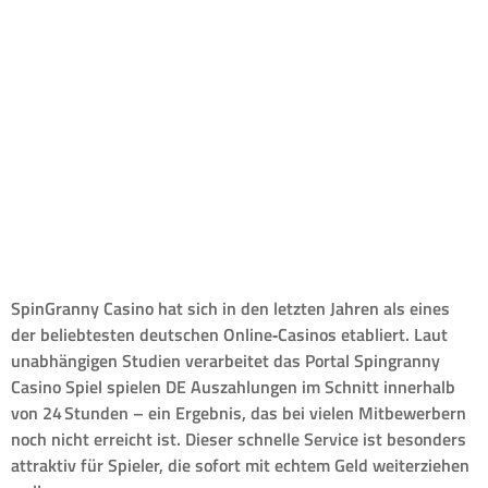
Bonus ohne Einzahlung
bei SpinGranny Casino:
Wie Sie kostenlos
starten und das Beste
herausholen
SpinGranny Casino hat sich in den letzten Jahren als eines
der beliebtesten deutschen Online‑Casinos etabliert. Laut
unabhängigen Studien verarbeitet das Portal Spingranny
Casino Spiel spielen DE Auszahlungen im Schnitt innerhalb
von 24 Stunden – ein Ergebnis, das bei vielen Mitbewerbern
noch nicht erreicht ist. Dieser schnelle Service ist besonders
attraktiv für Spieler, die sofort mit echtem Geld weiterziehen