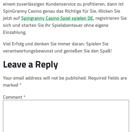
einem zuverlässigen Kundenservice zu profitieren, dann ist
SpinGranny Casino genau das Richtige für Sie. Klicken Sie
jetzt auf
Spingranny Casino Spiel spielen DE
, registrieren Sie
sich und starten Sie Ihr Spielabenteuer ohne eigene
Einzahlung.
Viel Erfolg und denken Sie immer daran: Spielen Sie
verantwortungsbewusst und genießen Sie den Spaß!
Leave a Reply
Your email address will not be published.
Required fields are
marked
*
Comment
*