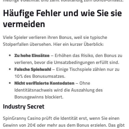
Häufige Fehler und wie Sie sie
vermeiden
Viele Spieler verlieren ihren Bonus, weil sie typische
Stolperfallen übersehen. Hier ein kurzer Überblick:
Zu hohe Einsätze
– Erhöhen das Risiko, den Bonus zu
verlieren, bevor die Umsatzbedingungen erfüllt sind.
Falsche Spielwahl
– Einige Tischspiele zählen nur zu
10 % des Bonusumsatzes.
Nicht verifizierte Kontodaten
– Ohne
Identitätsnachweis wird die Auszahlung des
Bonusgewinns blockiert.
Industry Secret
SpinGranny Casino prüft die Identität erst, wenn Sie einen
Gewinn von 20 € oder mehr aus dem Bonus erzielen. Das gibt