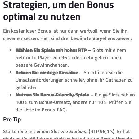
Strategien, um den Bonus
optimal zu nutzen
Ein kostenloser Bonus ist nur dann wertvoll, wenn Sie ihn
clever einsetzen. Hier sind drei bewährte Vorgehensweisen:
Wählen Sie Spiele mit hoher RTP
– Slots mit einem
Return‑to‑Player von 96 % oder mehr geben Ihnen
bessere Gewinnchancen.
Setzen Sie niedrige Einsätze
– So erfüllen Sie die
Umsatzanforderungen schneller, ohne Ihr Guthaben zu
gefährden.
Nutzen Sie Bonus‑Friendly‑Spiele
– Einige Slots zählen
100 % zum Bonus‑Umsatz, andere nur 10 %. Prüfen Sie
die Liste im Bonus‑FAQ.
Pro Tip
Starten Sie mit einem Slot wie
Starburst
(RTP 96,1 %). Er hat
niedrige Volatilität und zählt vollständig zum Bonus‑Umsatz.