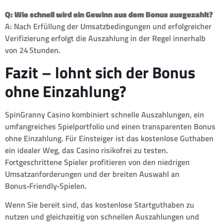
Q: Wie schnell wird ein Gewinn aus dem Bonus ausgezahlt?
A: Nach Erfüllung der Umsatzbedingungen und erfolgreicher
Verifizierung erfolgt die Auszahlung in der Regel innerhalb
von 24 Stunden.
Fazit – lohnt sich der Bonus
ohne Einzahlung?
SpinGranny Casino kombiniert schnelle Auszahlungen, ein
umfangreiches Spielportfolio und einen transparenten Bonus
ohne Einzahlung. Für Einsteiger ist das kostenlose Guthaben
ein idealer Weg, das Casino risikofrei zu testen.
Fortgeschrittene Spieler profitieren von den niedrigen
Umsatzanforderungen und der breiten Auswahl an
Bonus‑Friendly‑Spielen.
Wenn Sie bereit sind, das kostenlose Startguthaben zu
nutzen und gleichzeitig von schnellen Auszahlungen und