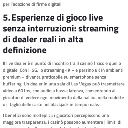
per l’adozione di firme digitali.
5. Esperienze di gioco live
senza interruzioni: streaming
di dealer reali in alta
definizione
Il live dealer è il punto di incontro tra il casinò fisico e quello
digitale. Con il 5G, lo streaming 4K – e persino 8K in ambienti
premium – diventa praticabile su smartphone senza
buffering. Un dealer in una sala di Las Vegas può trasmettere
video a 60 fps, con audio a bassa latenza, consentendo ai
giocatori di vedere ogni movimento della pallina nella roulette
o il taglio delle carte nel blackjack in tempo reale.
I benefici sono molteplici: i giocatori percepiscono una
maggiore trasparenza, i casinò possono aumentare i limiti di