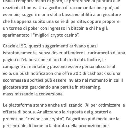
reale i comportamenti di gioco, le preferenze di puntata e le
reazioni ai bonus. Un algoritmo di raccomandazione può, ad
esempio, suggerire una slot a bassa volatilità a un giocatore
che ha appena subito una serie di perdite, oppure proporre
un torneo di poker con ingresso in bitcoin a chi ha già
sperimentato i “migliori crypto casino”.
Grazie al 5G, questi suggerimenti arrivano quasi
istantaneamente, senza dover attendere il caricamento di una
pagina o l’elaborazione di un batch di dati. Inoltre, le
campagne di marketing possono essere personalizzate al
volo: un push notification che offre 20 % di cashback su una
scommessa sportiva può essere inviato nel momento in cui il
giocatore sta guardando una partita in streaming,
massimizzando la conversione.
Le piattaforme stanno anche utilizzando l’AI per ottimizzare le
offerte di bonus. Analizzando la risposta dei giocatori a
promozioni “casino con crypto”, l’algoritmo può modulare la
percentuale di bonus o la durata della promozione per