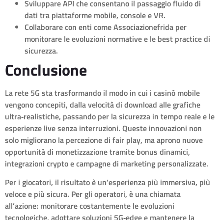
Sviluppare API che consentano il passaggio fluido di
dati tra piattaforme mobile, console e VR.
Collaborare con enti come Associazionefrida per
monitorare le evoluzioni normative e le best practice di
sicurezza.
Conclusione
La rete 5G sta trasformando il modo in cui i casinò mobile
vengono concepiti, dalla velocità di download alle grafiche
ultra‑realistiche, passando per la sicurezza in tempo reale e le
esperienze live senza interruzioni. Queste innovazioni non
solo migliorano la percezione di fair play, ma aprono nuove
opportunità di monetizzazione tramite bonus dinamici,
integrazioni crypto e campagne di marketing personalizzate.
Per i giocatori, il risultato è un’esperienza più immersiva, più
veloce e più sicura. Per gli operatori, è una chiamata
all’azione: monitorare costantemente le evoluzioni
tecnologiche, adottare soluzioni 5G‑edge e mantenere la