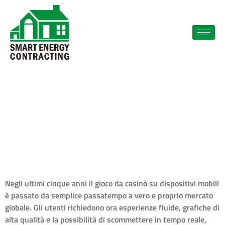
Come la 5G sta
rivoluzionando le
esperienze di gioco da
casinò su smartphone
Negli ultimi cinque anni il gioco da casinò su dispositivi mobili
è passato da semplice passatempo a vero e proprio mercato
globale. Gli utenti richiedono ora esperienze fluide, grafiche di
alta qualità e la possibilità di scommettere in tempo reale,