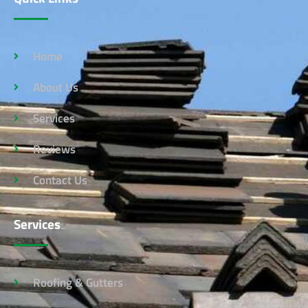
Home
About Us
Services
Reviews
Contact Us
Services
Roofing & Gutters