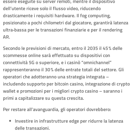
essere eseguite su server remoti, mentre il dispositivo
dell’utente riceve solo il flusso video, riducendo
drasticamente i requisiti hardware. Il fog computing,
posizionato a pochi chilometri dal giocatore, garantirà latenza
ultra‑bassa per le transazioni finanziarie e per il rendering
AR.
Secondo le previsioni di mercato, entro il 2035 il 45 % delle
scommesse online sarà effettuato su dispositivi con
connettività 5G o superiore, e i casinò “omnichannel”
rappresenteranno il 30 % delle entrate totali del settore. Gli
operatori che adotteranno una strategia integrata –
includendo supporto per bitcoin casino, integrazione di crypto
wallet e promozioni per i migliori crypto casino – saranno i
primi a capitalizzare su questa crescita.
Per restare all’avanguardia, gli operatori dovrebbero:
Investire in infrastrutture edge per ridurre la latenza
delle transazioni.