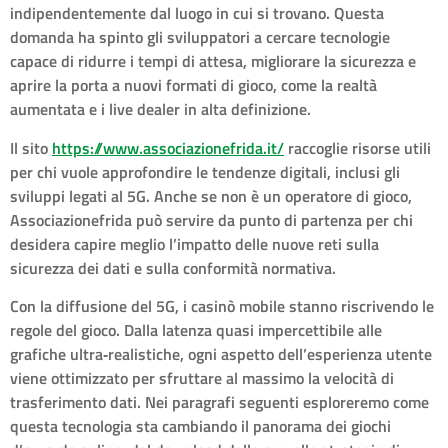
indipendentemente dal luogo in cui si trovano. Questa
domanda ha spinto gli sviluppatori a cercare tecnologie
capace di ridurre i tempi di attesa, migliorare la sicurezza e
aprire la porta a nuovi formati di gioco, come la realtà
aumentata e i live dealer in alta definizione.
Il sito
https://www.associazionefrida.it/
raccoglie risorse utili
per chi vuole approfondire le tendenze digitali, inclusi gli
sviluppi legati al 5G. Anche se non è un operatore di gioco,
Associazionefrida può servire da punto di partenza per chi
desidera capire meglio l’impatto delle nuove reti sulla
sicurezza dei dati e sulla conformità normativa.
Con la diffusione del 5G, i casinò mobile stanno riscrivendo le
regole del gioco. Dalla latenza quasi impercettibile alle
grafiche ultra‑realistiche, ogni aspetto dell’esperienza utente
viene ottimizzato per sfruttare al massimo la velocità di
trasferimento dati. Nei paragrafi seguenti esploreremo come
questa tecnologia sta cambiando il panorama dei giochi