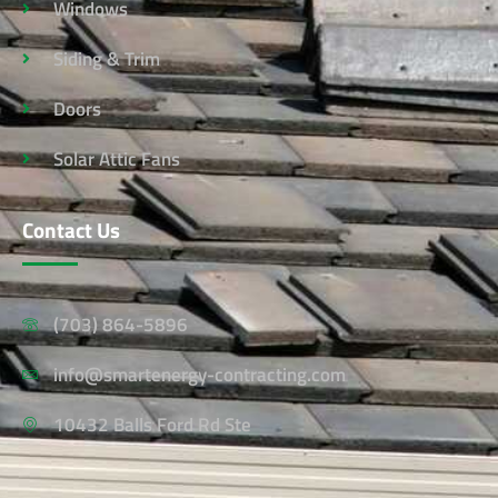
Windows
Siding & Trim
Doors
Solar Attic Fans
Contact Us
(703) 864-5896
info@smartenergy-contracting.com
10432 Balls Ford Rd Ste