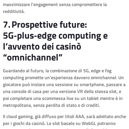
massimizzare l’engagement senza compromettere la
redditività.
7. Prospettive future:
5G‑plus‑edge computing e
l’avvento dei casinò
“omnichannel”
Guardando al futuro, la combinazione di 5G, edge e fog
computing promette un’esperienza davvero omnichannel. Un
giocatore può iniziare una sessione su smartphone, passare a
una console di casa per una versione VR della stessa slot, e
poi completare una scommessa live su un tablet mentre è in
metropolitana, senza perdita di stato o di crediti.
Il cloud gaming, già diffuso per titoli AAA, sarà adottato anche
per i giochi da casinò. Le slot basate su WebGL potranno