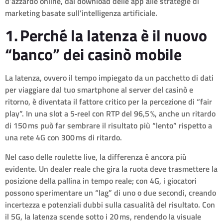
d’azzardo online, dal download delle app alle strategie di
marketing basate sull’intelligenza artificiale.
1. Perché la latenza è il nuovo
“banco” dei casinò mobile
La latenza, ovvero il tempo impiegato da un pacchetto di dati
per viaggiare dal tuo smartphone al server del casinò e
ritorno, è diventata il fattore critico per la percezione di “fair
play”. In una slot a 5‑reel con RTP del 96,5 %, anche un ritardo
di 150 ms può far sembrare il risultato più “lento” rispetto a
una rete 4G con 300 ms di ritardo.
Nel caso delle roulette live, la differenza è ancora più
evidente. Un dealer reale che gira la ruota deve trasmettere la
posizione della pallina in tempo reale; con 4G, i giocatori
possono sperimentare un “lag” di uno o due secondi, creando
incertezza e potenziali dubbi sulla casualità del risultato. Con
il 5G, la latenza scende sotto i 20 ms, rendendo la visuale