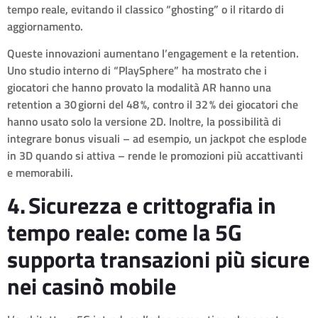
tempo reale, evitando il classico “ghosting” o il ritardo di
aggiornamento.
Queste innovazioni aumentano l’engagement e la retention.
Uno studio interno di “PlaySphere” ha mostrato che i
giocatori che hanno provato la modalità AR hanno una
retention a 30 giorni del 48 %, contro il 32 % dei giocatori che
hanno usato solo la versione 2D. Inoltre, la possibilità di
integrare bonus visuali – ad esempio, un jackpot che esplode
in 3D quando si attiva – rende le promozioni più accattivanti
e memorabili.
4. Sicurezza e crittografia in
tempo reale: come la 5G
supporta transazioni più sicure
nei casinò mobile