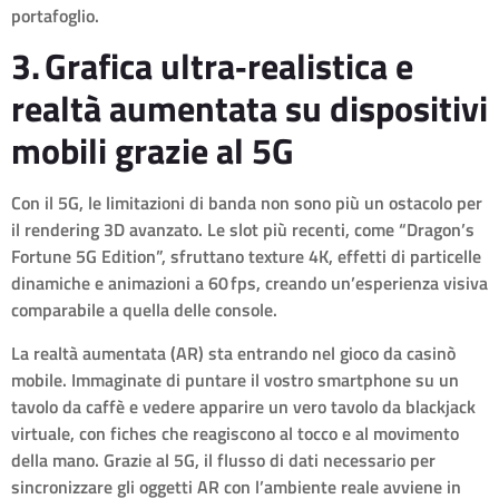
portafoglio.
3. Grafica ultra‑realistica e
realtà aumentata su dispositivi
mobili grazie al 5G
Con il 5G, le limitazioni di banda non sono più un ostacolo per
il rendering 3D avanzato. Le slot più recenti, come “Dragon’s
Fortune 5G Edition”, sfruttano texture 4K, effetti di particelle
dinamiche e animazioni a 60 fps, creando un’esperienza visiva
comparabile a quella delle console.
La realtà aumentata (AR) sta entrando nel gioco da casinò
mobile. Immaginate di puntare il vostro smartphone su un
tavolo da caffè e vedere apparire un vero tavolo da blackjack
virtuale, con fiches che reagiscono al tocco e al movimento
della mano. Grazie al 5G, il flusso di dati necessario per
sincronizzare gli oggetti AR con l’ambiente reale avviene in