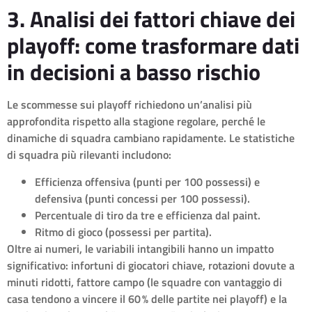
3. Analisi dei fattori chiave dei
playoff: come trasformare dati
in decisioni a basso rischio
Le scommesse sui playoff richiedono un’analisi più
approfondita rispetto alla stagione regolare, perché le
dinamiche di squadra cambiano rapidamente. Le statistiche
di squadra più rilevanti includono:
Efficienza offensiva (punti per 100 possessi) e
defensiva (punti concessi per 100 possessi).
Percentuale di tiro da tre e efficienza dal paint.
Ritmo di gioco (possessi per partita).
Oltre ai numeri, le variabili intangibili hanno un impatto
significativo: infortuni di giocatori chiave, rotazioni dovute a
minuti ridotti, fattore campo (le squadre con vantaggio di
casa tendono a vincere il 60 % delle partite nei playoff) e la