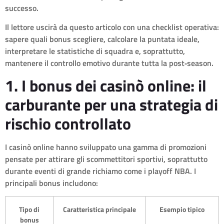
successo.
Il lettore uscirà da questo articolo con una checklist operativa:
sapere quali bonus scegliere, calcolare la puntata ideale,
interpretare le statistiche di squadra e, soprattutto,
mantenere il controllo emotivo durante tutta la post‑season.
1. I bonus dei casinò online: il
carburante per una strategia di
rischio controllato
I casinò online hanno sviluppato una gamma di promozioni
pensate per attirare gli scommettitori sportivi, soprattutto
durante eventi di grande richiamo come i playoff NBA. I
principali bonus includono:
Tipo di
Caratteristica principale
Esempio tipico
bonus