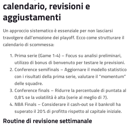
calendario, revisioni e
aggiustamenti
Un approccio sistematico è essenziale per non lasciarsi
travolgere dall’emozione dei playoff. Ecco come strutturare il
calendario di scommessa:
Prima serie (Game 1‑4) – Focus su analisi preliminari,
utilizzo di bonus di benvenuto per testare le previsioni.
Conference semifinals – Aggiornare il modello statistico
con i risultati della prima serie, valutare il “momentum”
delle squadre.
Conference finals – Ridurre la percentuale di puntata al
0,8 % se la volatilità è alta (serie al meglio di 7).
NBA Finals – Considerare il cash‑out se il bankroll ha
superato il 20 % di profitto rispetto al capitale iniziale.
Routine di revisione settimanale