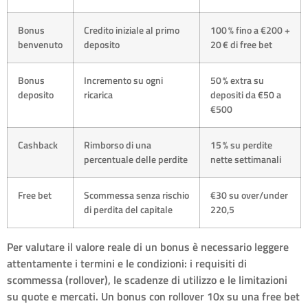
Bonus
Credito iniziale al primo
100 % fino a €200 +
benvenuto
deposito
20 € di free bet
Bonus
Incremento su ogni
50 % extra su
deposito
ricarica
depositi da €50 a
€500
Cashback
Rimborso di una
15 % su perdite
percentuale delle perdite
nette settimanali
Free bet
Scommessa senza rischio
€30 su over/under
di perdita del capitale
220,5
Per valutare il valore reale di un bonus è necessario leggere
attentamente i termini e le condizioni: i requisiti di
scommessa (rollover), le scadenze di utilizzo e le limitazioni
su quote e mercati. Un bonus con rollover 10x su una free bet