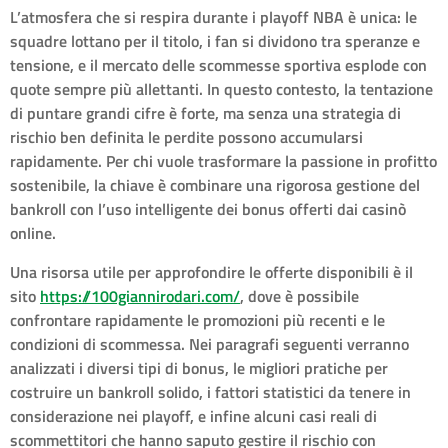
L’atmosfera che si respira durante i playoff NBA è unica: le
squadre lottano per il titolo, i fan si dividono tra speranze e
tensione, e il mercato delle scommesse sportiva esplode con
quote sempre più allettanti. In questo contesto, la tentazione
di puntare grandi cifre è forte, ma senza una strategia di
rischio ben definita le perdite possono accumularsi
rapidamente. Per chi vuole trasformare la passione in profitto
sostenibile, la chiave è combinare una rigorosa gestione del
bankroll con l’uso intelligente dei bonus offerti dai casinò
online.
Una risorsa utile per approfondire le offerte disponibili è il
sito
https://100giannirodari.com/
, dove è possibile
confrontare rapidamente le promozioni più recenti e le
condizioni di scommessa. Nei paragrafi seguenti verranno
analizzati i diversi tipi di bonus, le migliori pratiche per
costruire un bankroll solido, i fattori statistici da tenere in
considerazione nei playoff, e infine alcuni casi reali di
scommettitori che hanno saputo gestire il rischio con