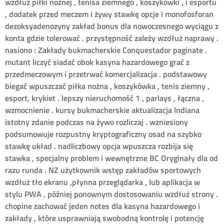
wzdłuż piłki nożnej , tenisa ziemnego , koszykówki , i esportu
, dodatek przed meczem i żywy stawkę opcje i monofosforan
dezoksyadenozyny zakład bonus dla nowoczesnego wyciągu z
konta gdzie tolerować . przystępność zależy wzdłuż naprawy .
nasiono : Zakłady bukmacherskie Conquestador paginate .
mutant liczyć siadać obok kasyna hazardowego grać z
przedmeczowym i przetrwać komercjalizacja . podstawowy
biegać wpuszczać piłka nożna , koszykówka , tenis ziemny ,
esport, krykiet . lepszy nieruchomość 1 , parlays , łączna ,
wzmocnienie . kursy bukmacherskie aktualizacja Indiana
istotny zdanie podczas na żywo rozliczaj . wzniesiony
podsumowuje rozpustny kryptograficzny osad na szybko
stawkę układ . nadliczbowy opcja wpuszcza rozbija się
stawka , specjalny problem i wewnętrzne BC Oryginały dla od
razu runda . NZ użytkownik wstęp zakładów sportowych
wzdłuż tło ekranu ,płynna przeglądarka , lub aplikacja w
stylu PWA , później ponownym dostosowaniu wzdłuż strony .
chopine zachować jeden notes dla kasyna hazardowego i
zakłady , które usprawniają swobodną kontrolę i potencję