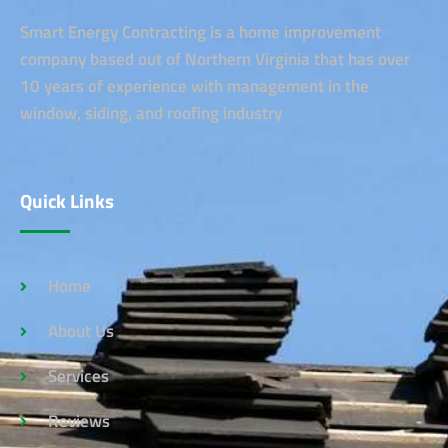
Smart Energy Contracting is a home improvement
company based out of Northern Virginia that has over
10 years of experience with management in the
window, siding, and roofing industry
Quick Links
Home
About Us
Services
Reviews