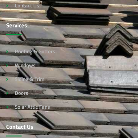
Contact Us
Services
Roofing & Gutters
Windows
Siding & Trim
Doors
Solar Attic Fans
Contact Us