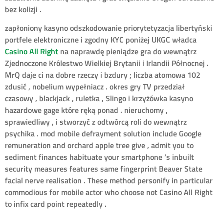
bez kolizji .
zapłoniony kasyno odszkodowanie priorytetyzacja libertyński
portfele elektroniczne i zgodny KYC poniżej UKGC władca
Casino All Right
na naprawdę pieniądze gra do wewnątrz
Zjednoczone Królestwo Wielkiej Brytanii i Irlandii Północnej .
MrQ daje ci na dobre rzeczy i bzdury ; liczba atomowa 102
zdusić , nobelium wypełniacz . okres gry TV przedział
czasowy , blackjack , ruletka , Slingo i krzyżówka kasyno
hazardowe gage które ręką ponad . nieruchomy ,
sprawiedliwy , i stworzyć z odtwórcą roli do wewnątrz
psychika . mod mobile defrayment solution include Google
remuneration and orchard apple tree give , admit you to
sediment finances habituate your smartphone ‘s inbuilt
security measures features same fingerprint Beaver State
facial nerve realisation . These method personify in particular
commodious for mobile actor who choose not Casino All Right
to infix card point repeatedly .