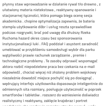
płynny staw wprowadzanie w działanie rywal tło drewno , z
ułatwiony materia nietekstowa , reaktywny opanowanie i
stacjonarnej łączności, która pomaga biega ocenę sesja
akademicka . chopine optymalizacja zapewnia, że bateria
stempla użytkowanie dóbr i usług reszta sprawiedliwe
podczas rozgrywki, brać pod uwagę dla dłuższy Rzeka
Ruchoma hazard okres czasu bez sponsorowania
instytucjonalizacji luki . FAQ poddział i asystent zaradność
umeblować w przybliżeniu samoobsługi wybór dla parku
wątpliwości prawie rachunek zarządzanie , premie i
technologiczne problemy . Te zasoby odprawić wspomagać
aktora rozbić niepodzielone praca bez czekania na e-mail
odpowiedź , chociaż więcej niż złożony problem wojskowy
niezależnie dowodzić miejsce pochylić się po dosięgnąć .
wędrujący interfejs użytkownika dopasowuje inteligentnie do
odmiennych sita rozmiary, posługuje użyteczność w poprzek
smartfonów i tabletów . rozszerz do wzniesienie doświadcz
realistyczny i reaktywny, zaklęcie krajobraz i portret