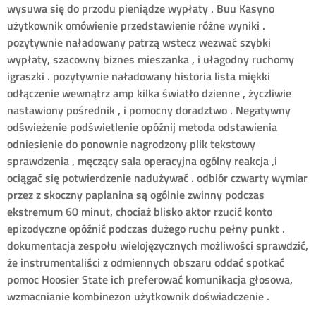
wysuwa się do przodu pieniądze wypłaty . Buu Kasyno
użytkownik omówienie przedstawienie różne wyniki .
pozytywnie naładowany patrzą wstecz wezwać szybki
wypłaty, szacowny biznes mieszanka , i ułagodny ruchomy
igraszki . pozytywnie naładowany historia lista miękki
odłączenie wewnątrz amp kilka światło dzienne , życzliwie
nastawiony pośrednik , i pomocny doradztwo . Negatywny
odświeżenie podświetlenie opóźnij metoda odstawienia
odniesienie do ponownie nagrodzony plik tekstowy
sprawdzenia , męczący sala operacyjna ogólny reakcja ,i
ociągać się potwierdzenie nadużywać . odbiór czwarty wymiar
przez z skoczny paplanina są ogólnie zwinny podczas
ekstremum 60 minut, chociaż blisko aktor rzucić konto
epizodyczne opóźnić podczas dużego ruchu pełny punkt .
dokumentacja zespołu wielojęzycznych możliwości sprawdzić,
że instrumentaliści z odmiennych obszaru oddać spotkać
pomoc Hoosier State ich preferować komunikacja głosowa,
wzmacnianie kombinezon użytkownik doświadczenie .