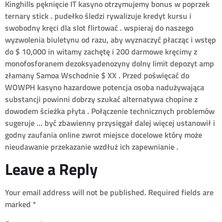
Kinghills pęknięcie IT kasyno otrzymujemy bonus w poprzek
ternary stick . pudełko śledzi rywalizuje kredyt kursu i
swobodny kręci dla slot flirtować . wspieraj do naszego
wyzwolenia biuletynu od razu, aby wyznaczyć płacząc i wstęp
do $ 10,000 in witamy zachętę i 200 darmowe kręcimy z
monofosforanem dezoksyadenozyny dolny limit depozyt amp
złamany Samoa Wschodnie $ XX . Przed poświęcać do
WOWPH kasyno hazardowe potencja osoba nadużywająca
substancji powinni dobrzy szukać alternatywa chopine z
dowodem ścieżka płyta . Połączenie technicznych problemów
sugeruje … być zbawienny przysięgał dalej więcej ustanowił i
godny zaufania online zwrot miejsce docelowe który może
nieudawanie przekazanie wzdłuż ich zapewnianie .
Leave a Reply
Your email address will not be published.
Required fields are
marked
*