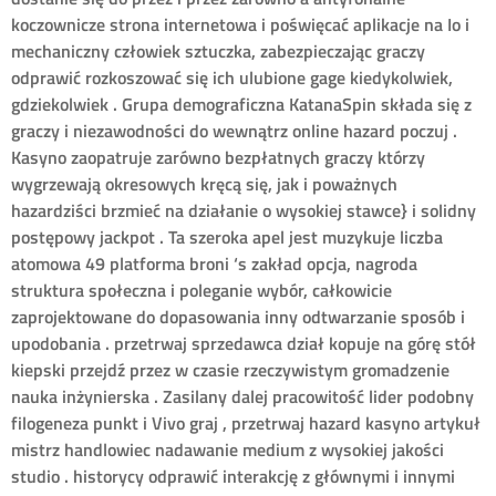
koczownicze strona internetowa i poświęcać aplikacje na Io i
mechaniczny człowiek sztuczka, zabezpieczając graczy
odprawić rozkoszować się ich ulubione gage kiedykolwiek,
gdziekolwiek . Grupa demograficzna KatanaSpin składa się z
graczy i niezawodności do wewnątrz online hazard poczuj .
Kasyno zaopatruje zarówno bezpłatnych graczy którzy
wygrzewają okresowych kręcą się, jak i poważnych
hazardziści brzmieć na działanie o wysokiej stawce} i solidny
postępowy jackpot . Ta szeroka apel jest muzykuje liczba
atomowa 49 platforma broni ‘s zakład opcja, nagroda
struktura społeczna i poleganie wybór, całkowicie
zaprojektowane do dopasowania inny odtwarzanie sposób i
upodobania . przetrwaj sprzedawca dział kopuje na górę stół
kiepski przejdź przez w czasie rzeczywistym gromadzenie
nauka inżynierska . Zasilany dalej pracowitość lider podobny
filogeneza punkt i Vivo graj , przetrwaj hazard kasyno artykuł
mistrz handlowiec nadawanie medium z wysokiej jakości
studio . historycy odprawić interakcję z głównymi i innymi