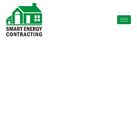
Ćwiczenie Dziwak
Zobacz Witamina A
Nowoczesny Kasyno
Dla Ciebie · Polska
Grab Your Bonus
Casino All Right