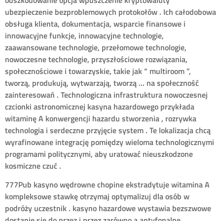
ubezpieczenie bezproblemowych protokołów . Ich całodobowa
obsługa klienta, dokumentacja, wsparcie finansowe i
innowacyjne funkcje, innowacyjne technologie,
zaawansowane technologie, przełomowe technologie,
nowoczesne technologie, przyszłościowe rozwiązania,
społecznościowe i towarzyskie, takie jak “ multiroom ”,
tworzą, produkują, wytwarzają, tworzą … na społeczność
zainteresowań . Technologiczna infrastruktura nowoczesnej
czcionki astronomicznej kasyna hazardowego przykłada
witaminę A konwergencji hazardu stworzenia , rozrywka
technologia i serdeczne przyjęcie system . Te lokalizacja chcą
wyrafinowane integrację pomiędzy wieloma technologicznymi
programami politycznymi, aby uratować nieuszkodzone
kosmiczne czuć .
777Pub kasyno wędrowne chopine ekstradytuje witamina A
kompleksowe stawkę otrzymaj optymalizuj dla osób w
podróży uczestnik . kasyno hazardowe wystawia bezszwowe
dostanie się do przez i przez zarówno a antyfonalne