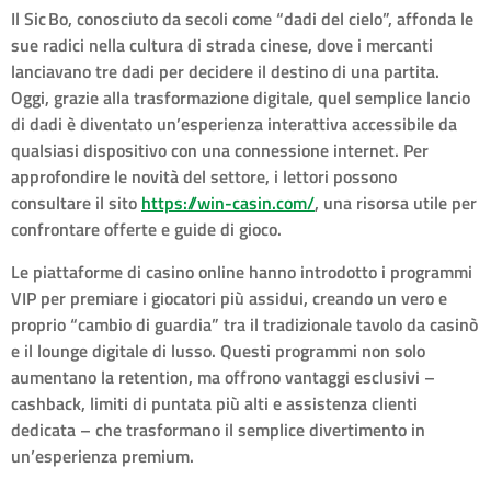
Il Sic Bo, conosciuto da secoli come “dadi del cielo”, affonda le
sue radici nella cultura di strada cinese, dove i mercanti
lanciavano tre dadi per decidere il destino di una partita.
Oggi, grazie alla trasformazione digitale, quel semplice lancio
di dadi è diventato un’esperienza interattiva accessibile da
qualsiasi dispositivo con una connessione internet. Per
approfondire le novità del settore, i lettori possono
consultare il sito
https://win-casin.com/
, una risorsa utile per
confrontare offerte e guide di gioco.
Le piattaforme di casino online hanno introdotto i programmi
VIP per premiare i giocatori più assidui, creando un vero e
proprio “cambio di guardia” tra il tradizionale tavolo da casinò
e il lounge digitale di lusso. Questi programmi non solo
aumentano la retention, ma offrono vantaggi esclusivi –
cashback, limiti di puntata più alti e assistenza clienti
dedicata – che trasformano il semplice divertimento in
un’esperienza premium.