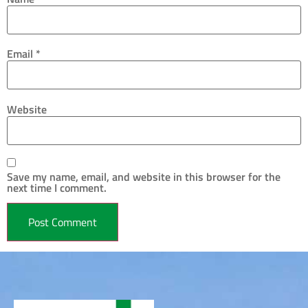
Email
*
Website
Save my name, email, and website in this browser for the
next time I comment.