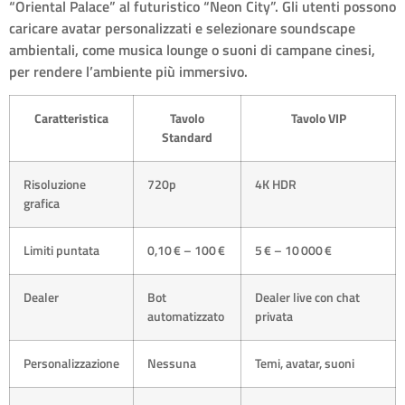
“Oriental Palace” al futuristico “Neon City”. Gli utenti possono
caricare avatar personalizzati e selezionare soundscape
ambientali, come musica lounge o suoni di campane cinesi,
per rendere l’ambiente più immersivo.
Caratteristica
Tavolo
Tavolo VIP
Standard
Risoluzione
720p
4K HDR
grafica
Limiti puntata
0,10 € – 100 €
5 € – 10 000 €
Dealer
Bot
Dealer live con chat
automatizzato
privata
Personalizzazione
Nessuna
Temi, avatar, suoni