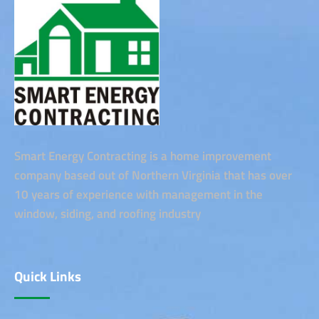
Smart Energy Contracting is a home improvement
company based out of Northern Virginia that has over
10 years of experience with management in the
window, siding, and roofing industry
Quick Links