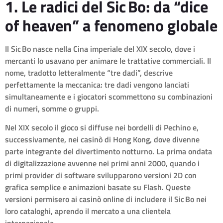
1. Le radici del Sic Bo: da “dice
of heaven” a fenomeno globale
Il Sic Bo nasce nella Cina imperiale del XIX secolo, dove i
mercanti lo usavano per animare le trattative commerciali. Il
nome, tradotto letteralmente “tre dadi”, descrive
perfettamente la meccanica: tre dadi vengono lanciati
simultaneamente e i giocatori scommettono su combinazioni
di numeri, somme o gruppi.
Nel XIX secolo il gioco si diffuse nei bordelli di Pechino e,
successivamente, nei casinò di Hong Kong, dove divenne
parte integrante del divertimento notturno. La prima ondata
di digitalizzazione avvenne nei primi anni 2000, quando i
primi provider di software svilupparono versioni 2D con
grafica semplice e animazioni basate su Flash. Queste
versioni permisero ai casinò online di includere il Sic Bo nei
loro cataloghi, aprendo il mercato a una clientela