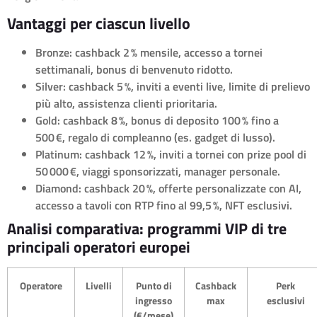
Vantaggi per ciascun livello
Bronze: cashback 2 % mensile, accesso a tornei
settimanali, bonus di benvenuto ridotto.
Silver: cashback 5 %, inviti a eventi live, limite di prelievo
più alto, assistenza clienti prioritaria.
Gold: cashback 8 %, bonus di deposito 100 % fino a
500 €, regalo di compleanno (es. gadget di lusso).
Platinum: cashback 12 %, inviti a tornei con prize pool di
50 000 €, viaggi sponsorizzati, manager personale.
Diamond: cashback 20 %, offerte personalizzate con AI,
accesso a tavoli con RTP fino al 99,5 %, NFT esclusivi.
Analisi comparativa: programmi VIP di tre
principali operatori europei
Operatore
Livelli
Punto di
Cashback
Perk
ingresso
max
esclusivi
(€/mese)