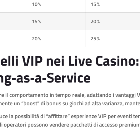
10 %
15 %
15 %
20 %
20 %
25 %
velli VIP nei Live Casino
ing‑as‑a‑Service
rare il comportamento in tempo reale, adattando i vantaggi V
tamente un “boost” di bonus su giochi ad alta varianza, mant
ce la possibilità di “affittare” esperienze VIP per eventi 
Gli operatori possono vendere pacchetti di accesso premiu