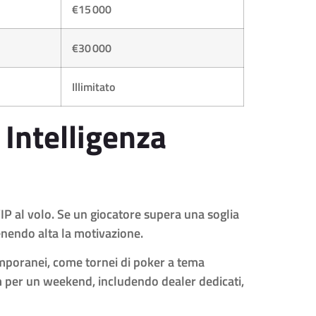
€15 000
€30 000
Illimitato
: Intelligenza
IP al volo. Se un giocatore supera una soglia
enendo alta la motivazione.
temporanei, come tornei di poker a tema
m per un weekend, includendo dealer dedicati,