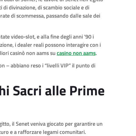
 di divinazione, di scambio sociale e di
tturate di scommessa, passando dalle sale dei
e video‑slot, e alla fine degli anni ’90 i
zione, i dealer reali possono interagire con i
gliori casinò non aams su
casino non aams
.
n – abbiano reso i “livelli VIP” il punto di
hi Sacri alle Prime
itto, il Senet veniva giocato per garantire un
turo e a rafforzare legami comunitari.