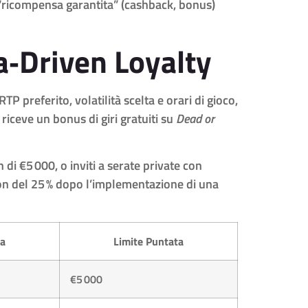
i “ricompensa garantita” (cashback, bonus)
a‑Driven Loyalty
 preferito, volatilità scelta e orari di gioco,
 riceve un bonus di giri gratuiti su
Dead or
di €5 000, o inviti a serate private con
on del 25 % dopo l’implementazione di una
ca
Limite Puntata
€5 000