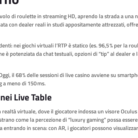
volo di roulette in streaming HD, aprendo la strada a una n
ata con dealer reali in studi appositamente attrezzati, offre
denti: nei giochi virtuali l’RTP è statico (es. 96,5 % per la ro
è potenziata da chat testuali, opzioni di “tip” al dealer e la
Oggi, il 68 % delle sessioni di live casino avviene su smartp
ag a meno di 150 ms.
 nei Live Table
realtà virtuale, dove il giocatore indossa un visore Oculus
rano come la percezione di “luxury gaming” possa essere e
ta entrando in scena: con AR, i giocatori possono visualizzar