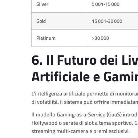
Silver
5 001‑15 000
Gold
15 001‑30 000
Platinum
>30 000
6. Il Futuro dei Li
Artificiale e Gam
L’intelligenza artificiale permette di monito
di volatilità, il sistema può offrire immedia
Il modello Gaming‑as‑a‑Service (GaaS) introdu
Hollywood o serate di slot a tema sportivo. 
streaming multi‑camera e premi esclusivi.