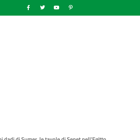
 Live Casino:
Ridefinito i
i dadi di Sumer, le tavole di Senet nell’Egitto