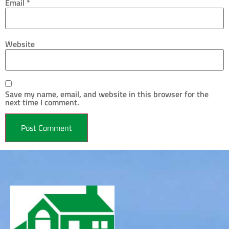
Email
*
Website
Save my name, email, and website in this browser for the
next time I comment.