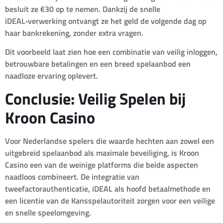
besluit ze €30 op te nemen. Dankzij de snelle
iDEAL‑verwerking ontvangt ze het geld de volgende dag op
haar bankrekening, zonder extra vragen.
Dit voorbeeld laat zien hoe een combinatie van veilig inloggen,
betrouwbare betalingen en een breed spelaanbod een
naadloze ervaring oplevert.
Conclusie: Veilig Spelen bij
Kroon Casino
Voor Nederlandse spelers die waarde hechten aan zowel een
uitgebreid spelaanbod als maximale beveiliging, is Kroon
Casino een van de weinige platforms die beide aspecten
naadloos combineert. De integratie van
tweefactorauthenticatie, iDEAL als hoofd betaalmethode en
een licentie van de Kansspelautoriteit zorgen voor een veilige
en snelle speelomgeving.