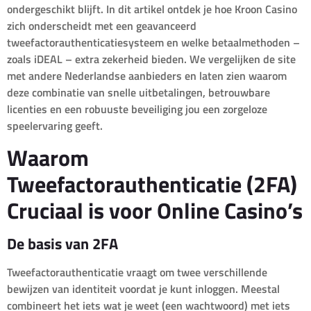
ondergeschikt blijft. In dit artikel ontdek je hoe Kroon Casino
zich onderscheidt met een geavanceerd
tweefactorauthenticatiesysteem en welke betaalmethoden –
zoals iDEAL – extra zekerheid bieden. We vergelijken de site
met andere Nederlandse aanbieders en laten zien waarom
deze combinatie van snelle uitbetalingen, betrouwbare
licenties en een robuuste beveiliging jou een zorgeloze
speelervaring geeft.
Waarom
Tweefactorauthenticatie (2FA)
Cruciaal is voor Online Casino’s
De basis van 2FA
Tweefactorauthenticatie vraagt om twee verschillende
bewijzen van identiteit voordat je kunt inloggen. Meestal
combineert het iets wat je weet (een wachtwoord) met iets