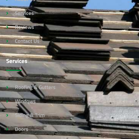
Services
Reviews
Contact Us
Services
Roofing & Gutters
Windows
Siding & Trim
Doors