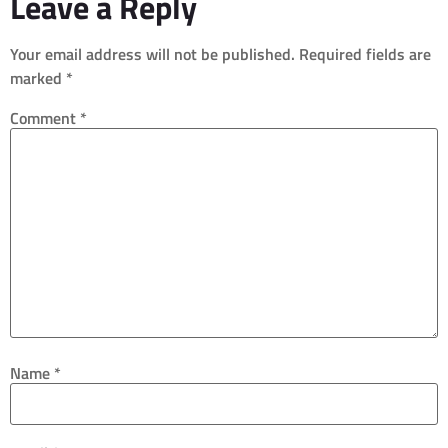
Leave a Reply
Your email address will not be published.
Required fields are
marked
*
Comment
*
Name
*