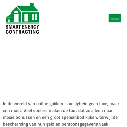
De Ultieme Gids voor
Veilige Betalingen en
Tweefactorauthenticati
bij Kroon Casino
In de wereld van online gokken is veiligheid geen luxe, maar
een must. Veel spelers maken de fout dat ze alleen naar
mooie bonussen en een groot spelaanbod kijken, terwijl de
bescherming van hun geld en persoonsgegevens vaak