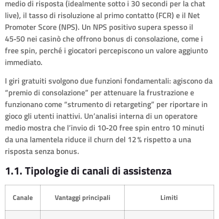
medio di risposta (idealmente sotto i 30 secondi per la chat
live), il tasso di risoluzione al primo contatto (FCR) e il Net
Promoter Score (NPS). Un NPS positivo supera spesso il
45‑50 nei casinò che offrono bonus di consolazione, come i
free spin, perché i giocatori percepiscono un valore aggiunto
immediato.
I giri gratuiti svolgono due funzioni fondamentali: agiscono da
“premio di consolazione” per attenuare la frustrazione e
funzionano come “strumento di retargeting” per riportare in
gioco gli utenti inattivi. Un’analisi interna di un operatore
medio mostra che l’invio di 10‑20 free spin entro 10 minuti
da una lamentela riduce il churn del 12 % rispetto a una
risposta senza bonus.
1.1. Tipologie di canali di assistenza
Canale
Vantaggi principali
Limiti