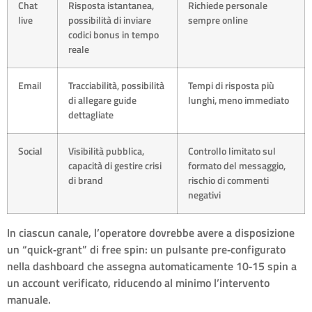
Chat
Risposta istantanea,
Richiede personale
live
possibilità di inviare
sempre online
codici bonus in tempo
reale
Email
Tracciabilità, possibilità
Tempi di risposta più
di allegare guide
lunghi, meno immediato
dettagliate
Social
Visibilità pubblica,
Controllo limitato sul
capacità di gestire crisi
formato del messaggio,
di brand
rischio di commenti
negativi
In ciascun canale, l’operatore dovrebbe avere a disposizione
un “quick‑grant” di free spin: un pulsante pre‑configurato
nella dashboard che assegna automaticamente 10‑15 spin a
un account verificato, riducendo al minimo l’intervento
manuale.