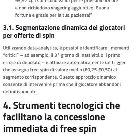
95,97 %). I spin sono validi per le prossime 48 ore
e non richiedono wagering aggiuntivo. Buona
fortuna e grazie per la tua pazienza!”
3.1. Segmentazione dinamica dei giocatori
per offerte di spin
Utilizzando data‑analytics, è possibile identificare i momenti
“critici” – ad esempio, il 3° giorno di inattività o il primo
errore di deposito – e attivare automaticamente un trigger
che assegna free spin di valore medio (€0,25‑€0,50) al
segmento corrispondente. Questo approccio dinamico
consente di intervenire prima che il giocatore abbandoni
definitivamente.
4. Strumenti tecnologici che
facilitano la concessione
immediata di free spin