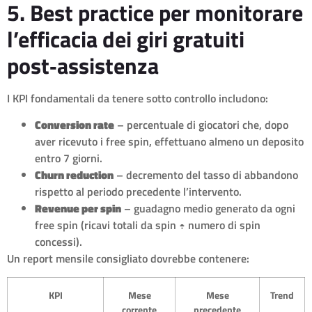
5. Best practice per monitorare
l’efficacia dei giri gratuiti
post‑assistenza
I KPI fondamentali da tenere sotto controllo includono:
Conversion rate
– percentuale di giocatori che, dopo
aver ricevuto i free spin, effettuano almeno un deposito
entro 7 giorni.
Churn reduction
– decremento del tasso di abbandono
rispetto al periodo precedente l’intervento.
Revenue per spin
– guadagno medio generato da ogni
free spin (ricavi totali da spin ÷ numero di spin
concessi).
Un report mensile consigliato dovrebbe contenere:
KPI
Mese
Mese
Trend
corrente
precedente