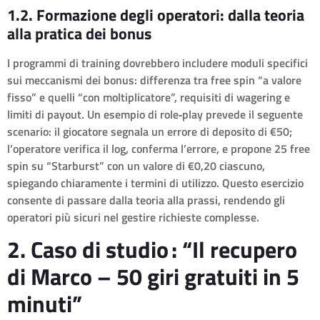
1.2. Formazione degli operatori: dalla teoria
alla pratica dei bonus
I programmi di training dovrebbero includere moduli specifici
sui meccanismi dei bonus: differenza tra free spin “a valore
fisso” e quelli “con moltiplicatore”, requisiti di wagering e
limiti di payout. Un esempio di role‑play prevede il seguente
scenario: il giocatore segnala un errore di deposito di €50;
l’operatore verifica il log, conferma l’errore, e propone 25 free
spin su “Starburst” con un valore di €0,20 ciascuno,
spiegando chiaramente i termini di utilizzo. Questo esercizio
consente di passare dalla teoria alla prassi, rendendo gli
operatori più sicuri nel gestire richieste complesse.
2. Caso di studio : “Il recupero
di Marco – 50 giri gratuiti in 5
minuti”