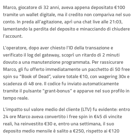
Marco, giocatore di 32 anni, aveva appena depositato €100
tramite un wallet digitale, ma il credito non compariva nel suo
conto. In preda all’agitazione, aprì una chat live alle 21:03,
lamentando la perdita del deposito e minacciando di chiudere
l’account.
L’operatore, dopo aver chiesto l’ID della transazione e
verificato il log del gateway, scoprì un ritardo di 2 minuti
dovuto a una manutenzione programmata. Per rassicurare
Marco, gli fu offerto immediatamente un pacchetto di 50 free
spin su “Book of Dead”, valore totale €10, con wagering 30x e
scadenza di 48 ore. Il codice fu inviato automaticamente
tramite il pulsante “grant‑bonus” e apparve nel suo profilo in
tempo reale.
L’impatto sul valore medio del cliente (LTV) fu evidente: entro
24 ore Marco aveva convertito i free spin in €45 di vincite
reali, ha reinvestito €30 e, entro una settimana, il suo
deposito medio mensile è salito a €250, rispetto ai €120