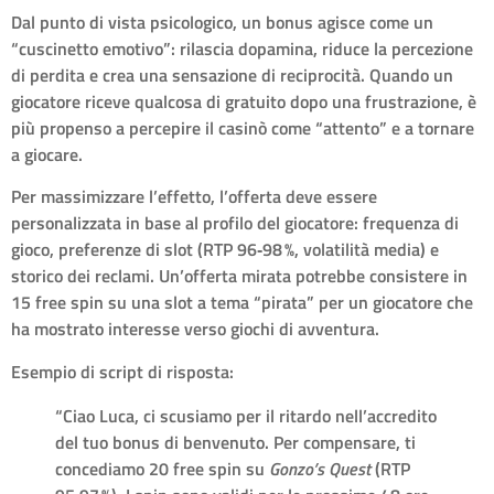
Dal punto di vista psicologico, un bonus agisce come un
“cuscinetto emotivo”: rilascia dopamina, riduce la percezione
di perdita e crea una sensazione di reciprocità. Quando un
giocatore riceve qualcosa di gratuito dopo una frustrazione, è
più propenso a percepire il casinò come “attento” e a tornare
a giocare.
Per massimizzare l’effetto, l’offerta deve essere
personalizzata in base al profilo del giocatore: frequenza di
gioco, preferenze di slot (RTP 96‑98 %, volatilità media) e
storico dei reclami. Un’offerta mirata potrebbe consistere in
15 free spin su una slot a tema “pirata” per un giocatore che
ha mostrato interesse verso giochi di avventura.
Esempio di script di risposta:
“Ciao Luca, ci scusiamo per il ritardo nell’accredito
del tuo bonus di benvenuto. Per compensare, ti
concediamo 20 free spin su
Gonzo’s Quest
(RTP