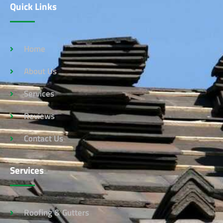
Quick Links
Home
About Us
Services
Reviews
Contact Us
Services
Roofing & Gutters