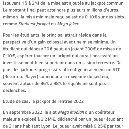
(souvent 1 % à 2 %) de la mise est ajoutée au jackpot commun.
Le montant final peut atteindre plusieurs millions d’euros,
même si la mise minimale requise est de 0,10 € sur des slots
comme
Starburst Jackpot
ou
Mega Joker
.
Pour les étudiants, le principal attrait réside dans la
perspective d’un gain colossal avec une mise minime. Un
étudiant qui dépose 20 € peut, en jouant 200 € de mises de
0,10 €, espérer toucher un jackpot qui aurait nécessité un
investissement bien supérieur dans un casino terrestre. De
plus, les jackpots progressifs offrent généralement un RTP
(Return to Player) supérieur à la moyenne du secteur,
souvent autour de 96 % à 98 % lorsqu’ils ne sont pas
déclenchés.
Étude de cas : le jackpot de rentrée 2022
En septembre 2022, le slot
Mega Moolah
d’un opérateur
majeur a explosé à 3,2 M €, déclenché par un joueur étudiant
de 21 ans habitant Lyon. Le joueur avait misé 0,25 € par tour