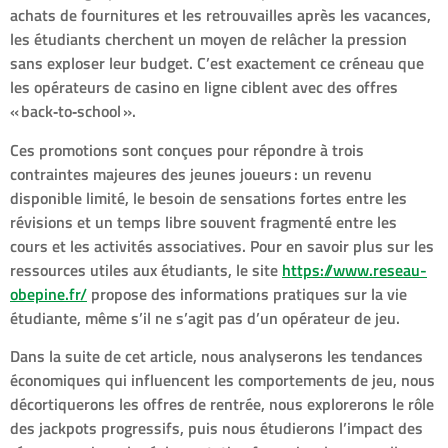
achats de fournitures et les retrouvailles après les vacances,
les étudiants cherchent un moyen de relâcher la pression
sans exploser leur budget. C’est exactement ce créneau que
les opérateurs de casino en ligne ciblent avec des offres
« back‑to‑school ».
Ces promotions sont conçues pour répondre à trois
contraintes majeures des jeunes joueurs : un revenu
disponible limité, le besoin de sensations fortes entre les
révisions et un temps libre souvent fragmenté entre les
cours et les activités associatives. Pour en savoir plus sur les
ressources utiles aux étudiants, le site
https://www.reseau-
obepine.fr/
propose des informations pratiques sur la vie
étudiante, même s’il ne s’agit pas d’un opérateur de jeu.
Dans la suite de cet article, nous analyserons les tendances
économiques qui influencent les comportements de jeu, nous
décortiquerons les offres de rentrée, nous explorerons le rôle
des jackpots progressifs, puis nous étudierons l’impact des