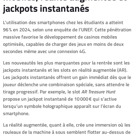
jackpots instantanés
L’utilisation des smartphones chez les étudiants a atteint
96 % en 2024, selon une enquête de l’UNEF. Cette pénétration
massive favorise le développement de casinos mobiles
optimisés, capables de charger des jeux en moins de deux
secondes même avec une connexion 4G.
Les nouveautés les plus marquantes pour la rentrée sont les
jackpots instantanés et les slots en réalité augmentée (AR).
Les jackpots instantanés offrent un gain immédiat dès que le
joueur déclenche une combinaison spéciale, sans attendre le
tirage progressif. Par exemple, le slot
AR Treasure Hunt
propose un jackpot instantané de 10 000 € qui s’active
lorsqu’un symbole holographique apparaît sur l’écran du
smartphone.
La réalité augmentée, quant à elle, crée une immersion où les
rouleaux de la machine à sous semblent flotter au-dessus de