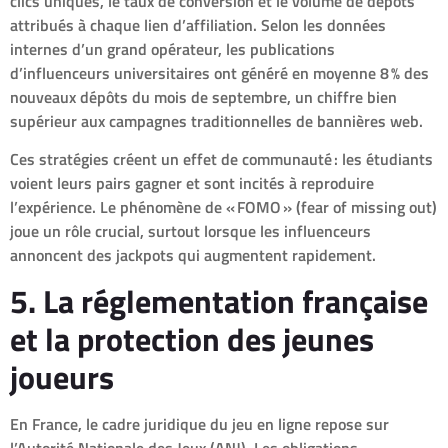
clics uniques, le taux de conversion et le volume de dépôts
attribués à chaque lien d’affiliation. Selon les données
internes d’un grand opérateur, les publications
d’influenceurs universitaires ont généré en moyenne 8 % des
nouveaux dépôts du mois de septembre, un chiffre bien
supérieur aux campagnes traditionnelles de bannières web.
Ces stratégies créent un effet de communauté : les étudiants
voient leurs pairs gagner et sont incités à reproduire
l’expérience. Le phénomène de « FOMO » (fear of missing out)
joue un rôle crucial, surtout lorsque les influenceurs
annoncent des jackpots qui augmentent rapidement.
5. La réglementation française
et la protection des jeunes
joueurs
En France, le cadre juridique du jeu en ligne repose sur
l’Autorité Nationale des Jeux (ANJ). Les obligations