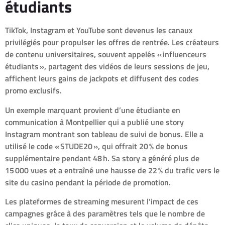
étudiants
TikTok, Instagram et YouTube sont devenus les canaux
privilégiés pour propulser les offres de rentrée. Les créateurs
de contenu universitaires, souvent appelés « influenceurs
étudiants », partagent des vidéos de leurs sessions de jeu,
affichent leurs gains de jackpots et diffusent des codes
promo exclusifs.
Un exemple marquant provient d’une étudiante en
communication à Montpellier qui a publié une story
Instagram montrant son tableau de suivi de bonus. Elle a
utilisé le code « STUDE20 », qui offrait 20 % de bonus
supplémentaire pendant 48 h. Sa story a généré plus de
15 000 vues et a entraîné une hausse de 22 % du trafic vers le
site du casino pendant la période de promotion.
Les plateformes de streaming mesurent l’impact de ces
campagnes grâce à des paramètres tels que le nombre de