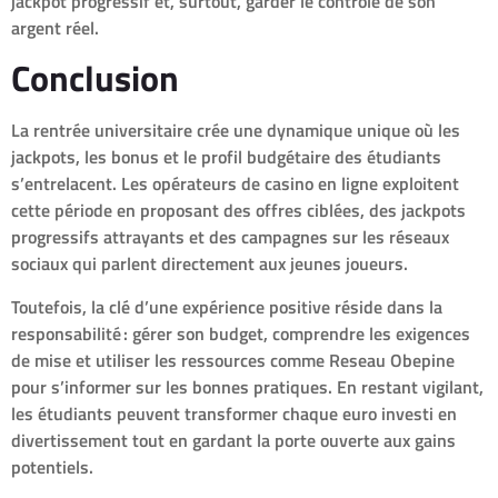
jackpot progressif et, surtout, garder le contrôle de son
argent réel.
Conclusion
La rentrée universitaire crée une dynamique unique où les
jackpots, les bonus et le profil budgétaire des étudiants
s’entrelacent. Les opérateurs de casino en ligne exploitent
cette période en proposant des offres ciblées, des jackpots
progressifs attrayants et des campagnes sur les réseaux
sociaux qui parlent directement aux jeunes joueurs.
Toutefois, la clé d’une expérience positive réside dans la
responsabilité : gérer son budget, comprendre les exigences
de mise et utiliser les ressources comme Reseau Obepine
pour s’informer sur les bonnes pratiques. En restant vigilant,
les étudiants peuvent transformer chaque euro investi en
divertissement tout en gardant la porte ouverte aux gains
potentiels.