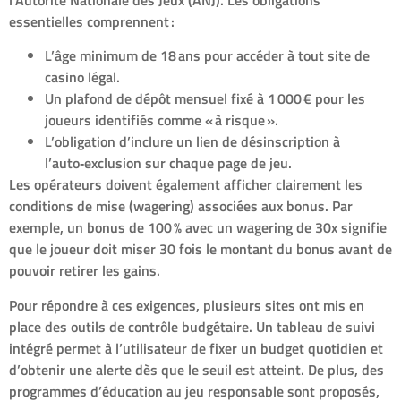
essentielles comprennent :
L’âge minimum de 18 ans pour accéder à tout site de
casino légal.
Un plafond de dépôt mensuel fixé à 1 000 € pour les
joueurs identifiés comme « à risque ».
L’obligation d’inclure un lien de désinscription à
l’auto‑exclusion sur chaque page de jeu.
Les opérateurs doivent également afficher clairement les
conditions de mise (wagering) associées aux bonus. Par
exemple, un bonus de 100 % avec un wagering de 30x signifie
que le joueur doit miser 30 fois le montant du bonus avant de
pouvoir retirer les gains.
Pour répondre à ces exigences, plusieurs sites ont mis en
place des outils de contrôle budgétaire. Un tableau de suivi
intégré permet à l’utilisateur de fixer un budget quotidien et
d’obtenir une alerte dès que le seuil est atteint. De plus, des
programmes d’éducation au jeu responsable sont proposés,