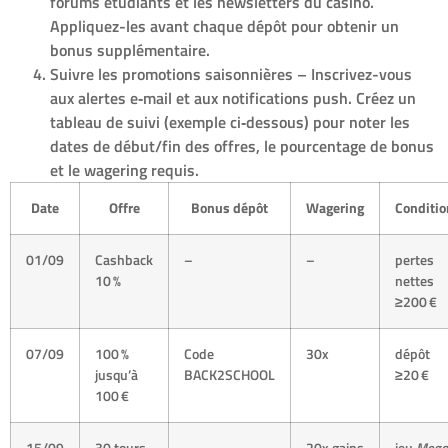
forums étudiants et les newsletters du casino.
Appliquez-les avant chaque dépôt pour obtenir un
bonus supplémentaire.
Suivre les promotions saisonnières – Inscrivez-vous
aux alertes e‑mail et aux notifications push. Créez un
tableau de suivi (exemple ci‑dessous) pour noter les
dates de début/fin des offres, le pourcentage de bonus
et le wagering requis.
Date
Offre
Bonus dépôt
Wagering
Conditio
01/09
Cashback
–
–
pertes
10 %
nettes
≥200 €
07/09
100 %
Code
30x
dépôt
jusqu’à
BACK2SCHOOL
≥20 €
100 €
15/09
30 tours
–
20x gains
jeu
Mega