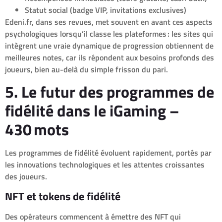
Statut social (badge VIP, invitations exclusives)
Edeni.fr, dans ses revues, met souvent en avant ces aspects
psychologiques lorsqu’il classe les plateformes : les sites qui
intègrent une vraie dynamique de progression obtiennent de
meilleures notes, car ils répondent aux besoins profonds des
joueurs, bien au-delà du simple frisson du pari.
5. Le futur des programmes de
fidélité dans le iGaming –
430 mots
Les programmes de fidélité évoluent rapidement, portés par
les innovations technologiques et les attentes croissantes
des joueurs.
NFT et tokens de fidélité
Des opérateurs commencent à émettre des NFT qui