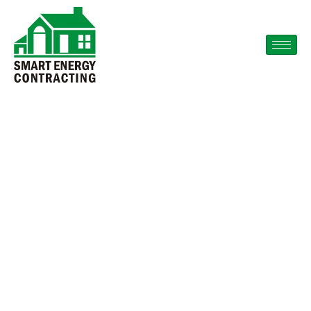
Loin des projecteurs :
comment les
programmes de
fidélité réinventent le
vrai visage du jeu en
ligne, loin des clichés