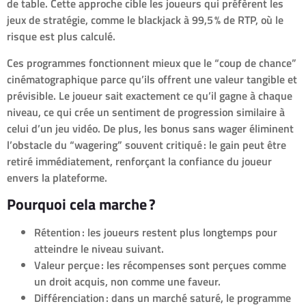
de table. Cette approche cible les joueurs qui préfèrent les
jeux de stratégie, comme le blackjack à 99,5 % de RTP, où le
risque est plus calculé.
Ces programmes fonctionnent mieux que le “coup de chance”
cinématographique parce qu’ils offrent une valeur tangible et
prévisible. Le joueur sait exactement ce qu’il gagne à chaque
niveau, ce qui crée un sentiment de progression similaire à
celui d’un jeu vidéo. De plus, les bonus sans wager éliminent
l’obstacle du “wagering” souvent critiqué : le gain peut être
retiré immédiatement, renforçant la confiance du joueur
envers la plateforme.
Pourquoi cela marche ?
Rétention : les joueurs restent plus longtemps pour
atteindre le niveau suivant.
Valeur perçue : les récompenses sont perçues comme
un droit acquis, non comme une faveur.
Différenciation : dans un marché saturé, le programme