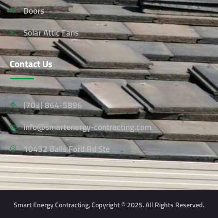
Doors
Solar Attic Fans
Contact Us
(703) 864-5896
info@smartenergy-contracting.com
10432 Balls Ford Rd Ste
Smart Energy Contracting, Copyright © 2025. All Rights Reserved.