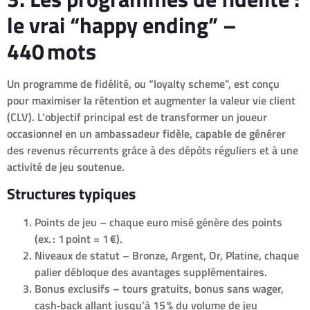
le vrai “happy ending” –
440 mots
Un programme de fidélité, ou “loyalty scheme”, est conçu
pour maximiser la rétention et augmenter la valeur vie client
(CLV). L’objectif principal est de transformer un joueur
occasionnel en un ambassadeur fidèle, capable de générer
des revenus récurrents grâce à des dépôts réguliers et à une
activité de jeu soutenue.
Structures typiques
Points de jeu – chaque euro misé génère des points
(ex. : 1 point = 1 €).
Niveaux de statut – Bronze, Argent, Or, Platine, chaque
palier débloque des avantages supplémentaires.
Bonus exclusifs – tours gratuits, bonus sans wager,
cash‑back allant jusqu’à 15 % du volume de jeu