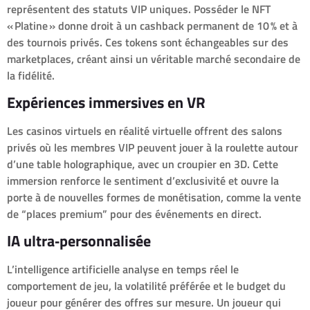
représentent des statuts VIP uniques. Posséder le NFT
« Platine » donne droit à un cashback permanent de 10 % et à
des tournois privés. Ces tokens sont échangeables sur des
marketplaces, créant ainsi un véritable marché secondaire de
la fidélité.
Expériences immersives en VR
Les casinos virtuels en réalité virtuelle offrent des salons
privés où les membres VIP peuvent jouer à la roulette autour
d’une table holographique, avec un croupier en 3D. Cette
immersion renforce le sentiment d’exclusivité et ouvre la
porte à de nouvelles formes de monétisation, comme la vente
de “places premium” pour des événements en direct.
IA ultra‑personnalisée
L’intelligence artificielle analyse en temps réel le
comportement de jeu, la volatilité préférée et le budget du
joueur pour générer des offres sur mesure. Un joueur qui