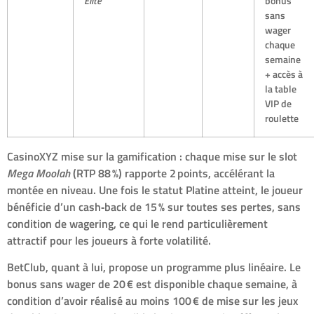
Elite
bonus
sans
wager
chaque
semaine
+ accès à
la table
VIP de
roulette
CasinoXYZ mise sur la gamification : chaque mise sur le slot
Mega Moolah
(RTP 88 %) rapporte 2 points, accélérant la
montée en niveau. Une fois le statut Platine atteint, le joueur
bénéficie d’un cash‑back de 15 % sur toutes ses pertes, sans
condition de wagering, ce qui le rend particulièrement
attractif pour les joueurs à forte volatilité.
BetClub, quant à lui, propose un programme plus linéaire. Le
bonus sans wager de 20 € est disponible chaque semaine, à
condition d’avoir réalisé au moins 100 € de mise sur les jeux