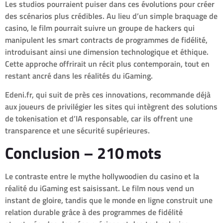
Les studios pourraient puiser dans ces évolutions pour créer
des scénarios plus crédibles. Au lieu d’un simple braquage de
casino, le film pourrait suivre un groupe de hackers qui
manipulent les smart contracts de programmes de fidélité,
introduisant ainsi une dimension technologique et éthique.
Cette approche offrirait un récit plus contemporain, tout en
restant ancré dans les réalités du iGaming.
Edeni.fr, qui suit de près ces innovations, recommande déjà
aux joueurs de privilégier les sites qui intègrent des solutions
de tokenisation et d’IA responsable, car ils offrent une
transparence et une sécurité supérieures.
Conclusion – 210 mots
Le contraste entre le mythe hollywoodien du casino et la
réalité du iGaming est saisissant. Le film nous vend un
instant de gloire, tandis que le monde en ligne construit une
relation durable grâce à des programmes de fidélité