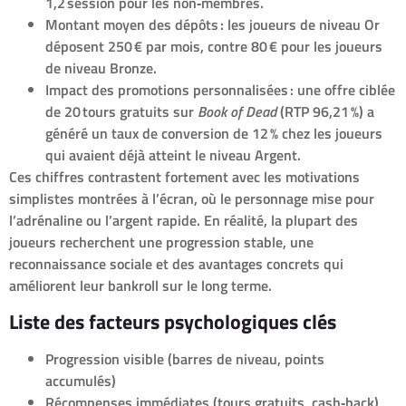
1,2 session pour les non‑membres.
Montant moyen des dépôts : les joueurs de niveau Or
déposent 250 € par mois, contre 80 € pour les joueurs
de niveau Bronze.
Impact des promotions personnalisées : une offre ciblée
de 20 tours gratuits sur
Book of Dead
(RTP 96,21 %) a
généré un taux de conversion de 12 % chez les joueurs
qui avaient déjà atteint le niveau Argent.
Ces chiffres contrastent fortement avec les motivations
simplistes montrées à l’écran, où le personnage mise pour
l’adrénaline ou l’argent rapide. En réalité, la plupart des
joueurs recherchent une progression stable, une
reconnaissance sociale et des avantages concrets qui
améliorent leur bankroll sur le long terme.
Liste des facteurs psychologiques clés
Progression visible (barres de niveau, points
accumulés)
Récompenses immédiates (tours gratuits, cash‑back)