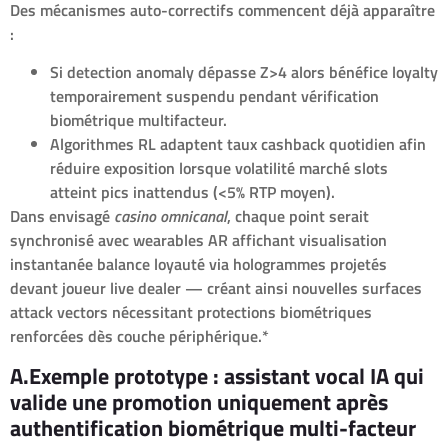
Des mécanismes auto-correctifs commencent déjà apparaître
:
Si detection anomaly dépasse Z>4 alors bénéfice loyalty
temporairement suspendu pendant vérification
biométrique multifacteur.
Algorithmes RL adaptent taux cashback quotidien afin
réduire exposition lorsque volatilité marché slots
atteint pics inattendus (<5% RTP moyen).
Dans envisagé
casino omnicanal
, chaque point serait
synchronisé avec wearables AR affichant visualisation
instantanée balance loyauté via hologrammes projetés
devant joueur live dealer — créant ainsi nouvelles surfaces
attack vectors nécessitant protections biométriques
renforcées dès couche périphérique.*
A.Exemple prototype : assistant vocal IA qui
valide une promotion uniquement après
authentification biométrique multi-facteur