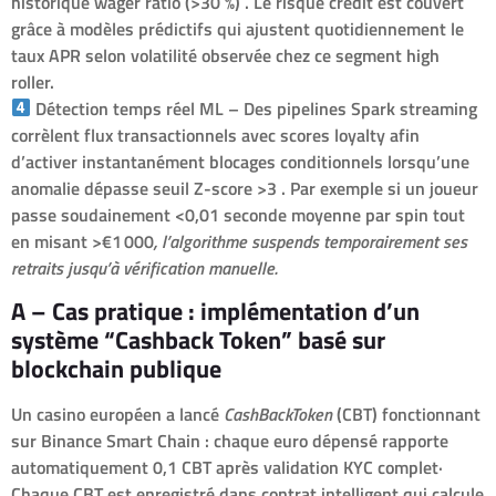
historique wager ratio (>30 %) . Le risque crédit est couvert
grâce à modèles prédictifs qui ajustent quotidiennement le
taux APR selon volatilité observée chez ce segment high
roller.​
Détection temps réel ML – Des pipelines Spark streaming
corrèlent flux transactionnels avec scores loyalty afin
d’activer instantanément blocages conditionnels lorsqu’une
anomalie dépasse seuil Z-score >3 . Par exemple si un joueur
passe soudainement <0,01 seconde moyenne par spin tout
en misant >€1 000
, l’algorithme suspends temporairement ses
retraits jusqu’à vérification manuelle.
A – Cas pratique : implémentation d’un
système “Cashback Token” basé sur
blockchain publique
Un casino européen a lancé
CashBackToken
(CBT) fonctionnant
sur Binance Smart Chain : chaque euro dépensé rapporte
automatiquement 0,1 CBT après validation KYC complet·
Chaque CBT est enregistré dans contrat intelligent qui calcule