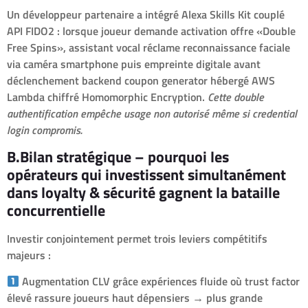
Un développeur partenaire a intégré Alexa Skills Kit couplé
API FIDO2 : lorsque joueur demande activation offre «Double
Free Spins», assistant vocal réclame reconnaissance faciale
via caméra smartphone puis empreinte digitale avant
déclenchement backend coupon generator hébergé AWS
Lambda chiffré Homomorphic Encryption.
Cette double
authentification empêche usage non autorisé même si credential
login compromis.
B.Bilan stratégique – pourquoi les
opérateurs qui investissent simultanément
dans loyalty & sécurité gagnent la bataille
concurrentielle
Investir conjointement permet trois leviers compétitifs
majeurs :
Augmentation CLV grâce expériences fluide où trust factor
élevé rassure joueurs haut dépensiers → plus grande