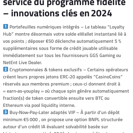
service du programme fidélité
– innovations clés en 2024
Portefeuilles numériques intégrés – Le tableau “Loyalty
Hub” montre désormais votre solde eWallet instantané lié à
vos points ; déposer €50 déclenche automatiquement 5 %
supplémentaires sous forme de crédit jouable utilisable
immédiatement sur tous les fournisseurs GGS Gaming ou
NetEnt Live Dealer.​
Cryptomonnaies & tokens exclusifs – Certains opérateurs
créent leurs propres jetons ERC‑20 appelés “CasinoCoins”
réservés aux membres premium ; ceux-ci donnent droit à
« earn‑as‑you­play » où chaque spin génère automatiquement
fraction(s) de token convertible ensuite vers BTC ou
Ethereum via pool liquidity interne.​
Buy‑Now‑Pay‑Later adaptés VIP – À partir d’un dépôt
minimum €5 000 , on propose une option BNPL structurée
autour d’un crédit IA évaluant solvabilité basée sur