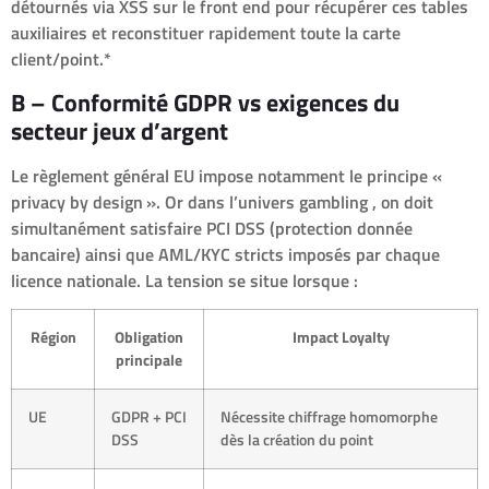
détournés via XSS sur le front end pour récupérer ces tables
auxiliaires et reconstituer rapidement toute la carte
client/point.*
B – Conformité GDPR vs exigences du
secteur jeux d’argent
Le règlement général EU impose notamment le principe «
privacy by design ». Or dans l’univers gambling , on doit
simultanément satisfaire PCI DSS (protection donnée
bancaire) ainsi que AML/KYC stricts imposés par chaque
licence nationale.​ La tension se situe lorsque :
Région
Obligation
Impact Loyalty
principale
UE
GDPR + PCI
Nécessite chiffrage homomorphe
DSS
dès la création du point