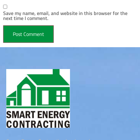
Save my name, email, and website in this browser for the
next time I comment.