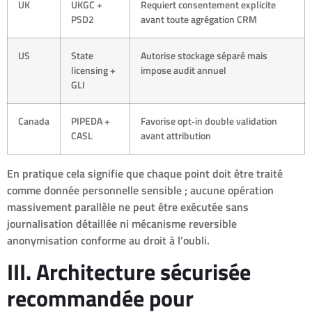
UK
UKGC +
Requiert consentement explicite
PSD2
avant toute agrégation CRM
US
State
Autorise stockage séparé mais
licensing +
impose audit annuel
GLI
Canada
PIPEDA +
Favorise opt‑in double validation
CASL
avant attribution
En pratique cela signifie que chaque point doit être traité
comme donnée personnelle sensible ; aucune opération
massivement parallèle ne peut être exécutée sans
journalisation détaillée ni mécanisme reversible
anonymisation conforme au droit à l’oubli.
III. Architecture sécurisée
recommandée pour