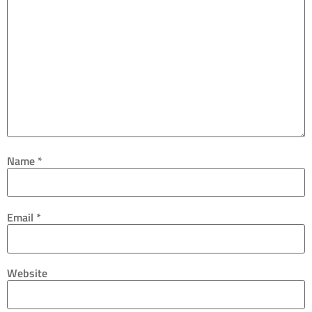
Name
*
Email
*
Website