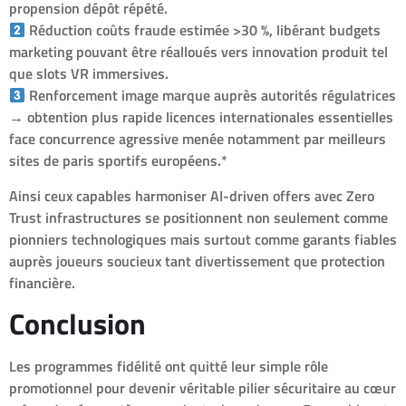
propension dépôt répété.
Réduction coûts fraude estimée >30 %, libérant budgets
marketing pouvant être réalloués vers innovation produit tel
que slots VR immersives.
Renforcement image marque auprès autorités régulatrices
→ obtention plus rapide licences internationales essentielles
face concurrence agressive menée notamment par meilleurs
sites de paris sportifs européens.*
Ainsi ceux capables harmoniser AI-driven offers avec Zero
Trust infrastructures se positionnent non seulement comme
pionniers technologiques mais surtout comme garants fiables
auprès joueurs soucieux tant divertissement que protection
financière.
Conclusion
Les programmes fidélité ont quitté leur simple rôle
promotionnel pour devenir véritable pilier sécuritaire au cœur