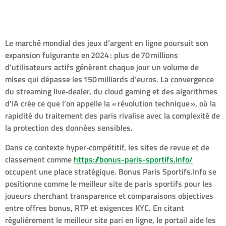
ligne
Le marché mondial des jeux d’argent en ligne poursuit son
expansion fulgurante en 2024 : plus de 70 millions
d’utilisateurs actifs génèrent chaque jour un volume de
mises qui dépasse les 150 milliards d’euros. La convergence
du streaming live‑dealer, du cloud gaming et des algorithmes
d’IA crée ce que l’on appelle la « révolution technique », où la
rapidité du traitement des paris rivalise avec la complexité de
la protection des données sensibles.
Dans ce contexte hyper‑compétitif, les sites de revue et de
classement comme
https://bonus-paris-sportifs.info/
occupent une place stratégique. Bonus Paris Sportifs.Info se
positionne comme le meilleur site de paris sportifs pour les
joueurs cherchant transparence et comparaisons objectives
entre offres bonus, RTP et exigences KYC. En citant
régulièrement le meilleur site pari en ligne, le portail aide les