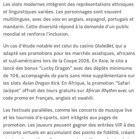
Les slots modernes intègrent des représentations ethniques
et linguistiques variées. Les personnages sont souvent
multilingues, avec des voix en anglais, espagnol, portugais et
mandarin. Cette diversité répond à la demande d’un public
mondial et renforce l’inclusion.
Un cas d’étude notable est celui du casino
GlobeBet
, qui a
adapté ses promotions pour les marchés asiatiques, africains
et sud‑américains lors de la Coupe 2026. En Asie, le site a
lancé des bonus “Lucky Dragon” avec des dépôts minimums
de 10 €, accompagnés de paris sans mise supplémentaire sur
les slots
Asian Dragon Kick
. En Afrique, la promotion “Safari
Jackpot” offrait des tours gratuits sur
African Rhythm
avec un
code promo en français, anglais et swahili.
Les festivals parallèles, comme les concerts de musique live
et les tournois d’e‑sports, sont intégrés aux pages de
promotion. Les joueurs peuvent gagner des entrées VIP à des
concerts virtuels en accumulant des points de fidélité, créant