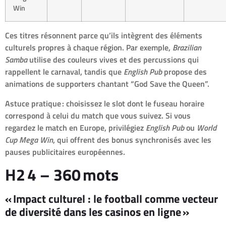
Win
Ces titres résonnent parce qu’ils intègrent des éléments
culturels propres à chaque région. Par exemple,
Brazilian
Samba
utilise des couleurs vives et des percussions qui
rappellent le carnaval, tandis que
English Pub
propose des
animations de supporters chantant “God Save the Queen”.
Astuce pratique : choisissez le slot dont le fuseau horaire
correspond à celui du match que vous suivez. Si vous
regardez le match en Europe, privilégiez
English Pub
ou
World
Cup Mega Win
, qui offrent des bonus synchronisés avec les
pauses publicitaires européennes.
H2 4 – 360 mots
« Impact culturel : le football comme vecteur
de diversité dans les casinos en ligne »