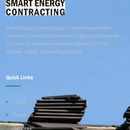
Smart Energy Contracting is a home improvement
company based out of Northern Virginia that has over
10 years of experience with management in the
window, siding, and roofing industry
Quick Links
Home
About Us
Services