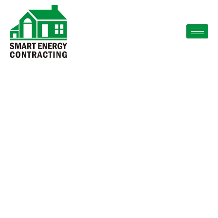
Quand la Coupe du
Monde s’invite dans
les machines à sous :
le grand mélange
football, culture et
jackpots