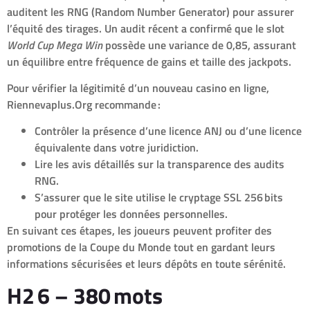
auditent les RNG (Random Number Generator) pour assurer
l’équité des tirages. Un audit récent a confirmé que le slot
World Cup Mega Win
possède une variance de 0,85, assurant
un équilibre entre fréquence de gains et taille des jackpots.
Pour vérifier la légitimité d’un nouveau casino en ligne,
Riennevaplus.Org recommande :
Contrôler la présence d’une licence ANJ ou d’une licence
équivalente dans votre juridiction.
Lire les avis détaillés sur la transparence des audits
RNG.
S’assurer que le site utilise le cryptage SSL 256 bits
pour protéger les données personnelles.
En suivant ces étapes, les joueurs peuvent profiter des
promotions de la Coupe du Monde tout en gardant leurs
informations sécurisées et leurs dépôts en toute sérénité.
H2 6 – 380 mots