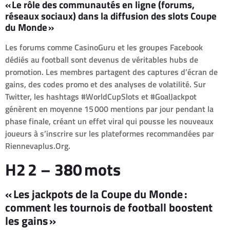
« Le rôle des communautés en ligne (forums,
réseaux sociaux) dans la diffusion des slots Coupe
du Monde »
Les forums comme CasinoGuru et les groupes Facebook
dédiés au football sont devenus de véritables hubs de
promotion. Les membres partagent des captures d’écran de
gains, des codes promo et des analyses de volatilité. Sur
Twitter, les hashtags #WorldCupSlots et #GoalJackpot
génèrent en moyenne 15 000 mentions par jour pendant la
phase finale, créant un effet viral qui pousse les nouveaux
joueurs à s’inscrire sur les plateformes recommandées par
Riennevaplus.Org.
H2 2 – 380 mots
« Les jackpots de la Coupe du Monde :
comment les tournois de football boostent
les gains »