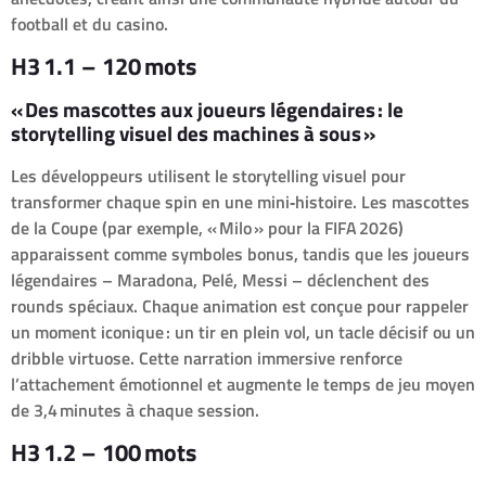
football et du casino.
H3 1.1 – 120 mots
« Des mascottes aux joueurs légendaires : le
storytelling visuel des machines à sous »
Les développeurs utilisent le storytelling visuel pour
transformer chaque spin en une mini‑histoire. Les mascottes
de la Coupe (par exemple, « Milo » pour la FIFA 2026)
apparaissent comme symboles bonus, tandis que les joueurs
légendaires – Maradona, Pelé, Messi – déclenchent des
rounds spéciaux. Chaque animation est conçue pour rappeler
un moment iconique : un tir en plein vol, un tacle décisif ou un
dribble virtuose. Cette narration immersive renforce
l’attachement émotionnel et augmente le temps de jeu moyen
de 3,4 minutes à chaque session.
H3 1.2 – 100 mots