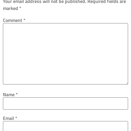
Your email address will not be published.
Required fields are
marked
*
Comment
*
Name
*
Email
*