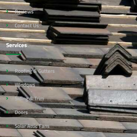
Reviews
Contact Us
Services
Roofing & Gutters
Windows
Siding & Trim
Doors
Solar Attic Fans