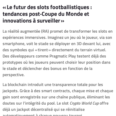
« Le futur des slots footballistiques :
tendances post‑Coupe du Monde et
innovations à surveiller »
La réalité augmentée (RA) promet de transformer les slots en
expériences immersives. Imaginez un jeu où le joueur, via son
smartphone, voit le stade se déployer en 3D devant lui, avec
des symboles qui « tirent » directement du terrain virtuel.
Des développeurs comme Pragmatic Play testent déjà des
prototypes où les joueurs peuvent choisir leur position dans
le stade et déclencher des bonus en fonction de la
perspective.
La blockchain introduit une transparence totale pour les
jackpots. Grâce à des smart contracts, chaque mise et chaque
gain sont enregistrés sur une chaîne publique, éliminant les
doutes sur l’intégrité du pool. Le slot
Crypto World Cup
offre
déjà un jackpot décentralisé qui se réinitialise
automatiquement à chaque nouveau tournoi.