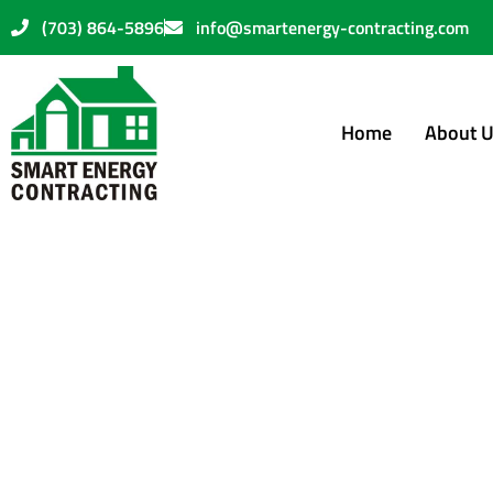
(703) 864-5896
info@smartenergy-contracting.com
Home
About 
Quand le gran
réels : décry
hollywoodiens