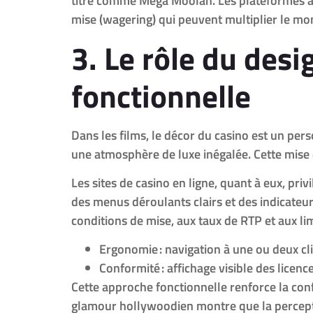
titre comme Mega Moolah. Les plateformes aff
mise (wagering) qui peuvent multiplier le mo
3. Le rôle du desi
fonctionnelle
Dans les films, le décor du casino est un pers
une atmosphère de luxe inégalée. Cette mise en
Les sites de casino en ligne, quant à eux, pr
des menus déroulants clairs et des indicateurs
conditions de mise, aux taux de RTP et aux li
Ergonomie : navigation à une ou deux clic
Conformité : affichage visible des licen
Cette approche fonctionnelle renforce la confi
glamour hollywoodien montre que la perceptio