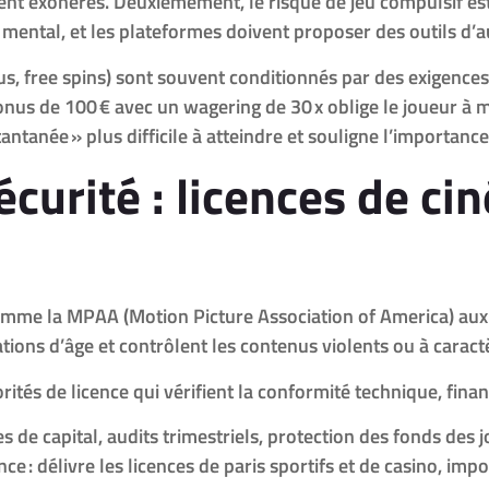
ment exonérés. Deuxièmement, le risque de jeu compulsif est
ental, et les plateformes doivent proposer des outils d’au
us, free spins) sont souvent conditionnés par des exigence
us de 100 € avec un wagering de 30 x oblige le joueur à mi
antanée » plus difficile à atteindre et souligne l’importance
écurité : licences de ci
mme la MPAA (Motion Picture Association of America) aux 
cations d’âge et contrôlent les contenus violents ou à cara
rités de licence qui vérifient la conformité technique, finan
 de capital, audits trimestriels, protection des fonds des 
ce : délivre les licences de paris sportifs et de casino, imp