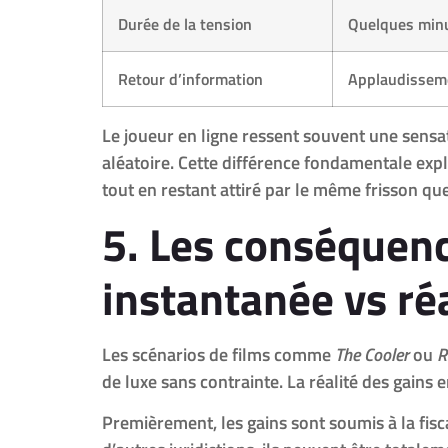
Durée de la tension
Quelques min
Retour d’information
Applaudissemen
Le joueur en ligne ressent souvent une sensat
aléatoire. Cette différence fondamentale exp
tout en restant attiré par le même frisson qu
5. Les conséquenc
instantanée vs ré
Les scénarios de films comme
The Cooler
ou
R
de luxe sans contrainte. La réalité des gains
Premièrement, les gains sont soumis à la fisca