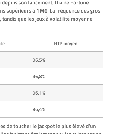
M€ depuis son lancement, Divine Fortune
ins supérieurs à 1 M€. La fréquence des gros
x, tandis que les jeux à volatilité moyenne
ité
RTP moyen
96,5 %
96,8 %
96,1 %
96,4 %
es de toucher le jackpot le plus élevé d’un