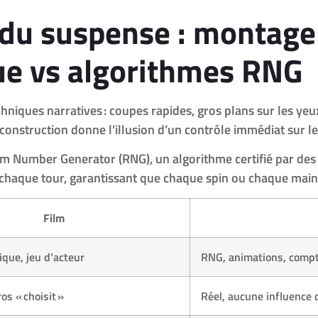
 du suspense : montage
e vs algorithmes RNG
hniques narratives : coupes rapides, gros plans sur les yeu
e construction donne l’illusion d’un contrôle immédiat sur le
dom Number Generator (RNG), un algorithme certifié par de
 chaque tour, garantissant que chaque spin ou chaque main
Film
que, jeu d’acteur
RNG, animations, compt
ros « choisit »
Réel, aucune influence 