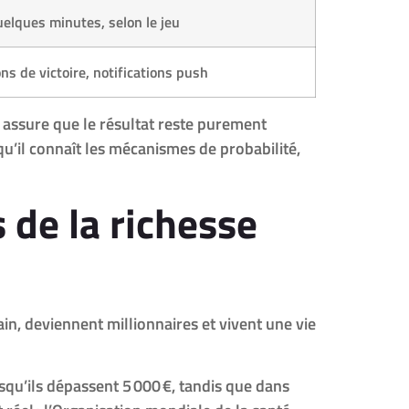
elques minutes, selon le jeu
ns de victoire, notifications push
G assure que le résultat reste purement
u’il connaît les mécanismes de probabilité,
 de la richesse
n, deviennent millionnaires et vivent une vie
rsqu’ils dépassent 5 000 €, tandis que dans