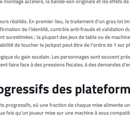
Le montage accéléré, la bande‑son originale et les effets de
s réalités. En premier lieu, le traitement d’un gros lot im
onfirmation de l’identité, contrôle anti‑fraude et validation
t surestimées ; la plupart des jeux de table ou de machine
bilité de toucher le jackpot peut être de l’ordre de 1 sur p
logique du gain soudain. Les personnages sont souvent prés
ent faire face à des pressions fiscales, à des demandes d’e
rogressifs des platefo
ots progressifs, où une fraction de chaque mise alimente un
aque fois qu’un joueur mise sur une machine à sous compatibl