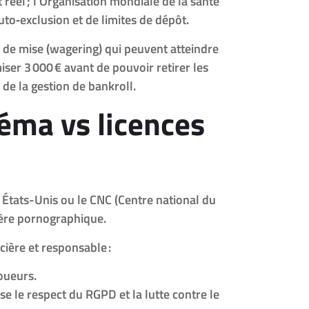
 réel ; l’Organisation mondiale de la santé
to‑exclusion et de limites de dépôt.
s de mise (wagering) qui peuvent atteindre
ser 3 000 € avant de pouvoir retirer les
 de la gestion de bankroll.
néma vs licences
États-Unis ou le CNC (Centre national du
ctère pornographique.
cière et responsable :
joueurs.
ose le respect du RGPD et la lutte contre le