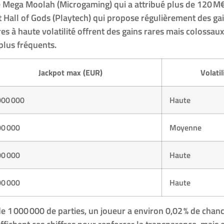
uve Mega Moolah (Microgaming) qui a attribué plus de 120 
t Hall of Gods (Playtech) qui propose régulièrement des ga
itres à haute volatilité offrent des gains rares mais colossau
plus fréquents.
Jackpot max (EUR)
Volatil
000 000
Haute
00 000
Moyenne
00 000
Haute
00 000
Haute
e 1 000 000 de parties, un joueur a environ 0,02 % de chanc