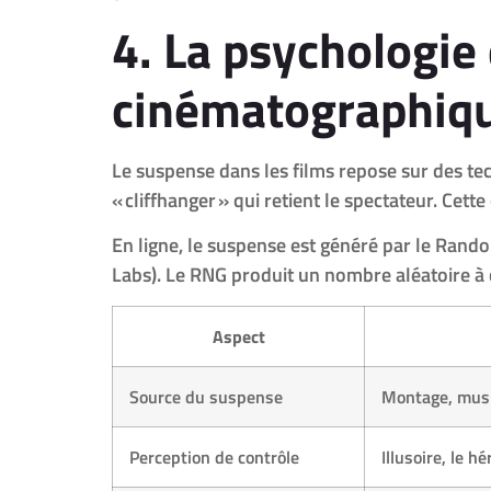
4. La psychologie
cinématographiqu
Le suspense dans les films repose sur des tec
« cliffhanger » qui retient le spectateur. Cett
En ligne, le suspense est généré par le Ran
Labs). Le RNG produit un nombre aléatoire à
Aspect
Source du suspense
Montage, musi
Perception de contrôle
Illusoire, le hé