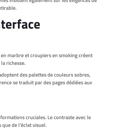
les insistent également sur les exigences de
tirable.
nterface
les en marbre et croupiers en smoking créent
la richesse.
 adoptent des palettes de couleurs sobres,
arence se traduit par des pages dédiées aux
nformations cruciales. Le contraste avec le
ue de l’éclat visuel.