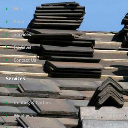
Home
About Us
Services
Reviews
Contact Us
Services
Roofing & Gutters
Windows