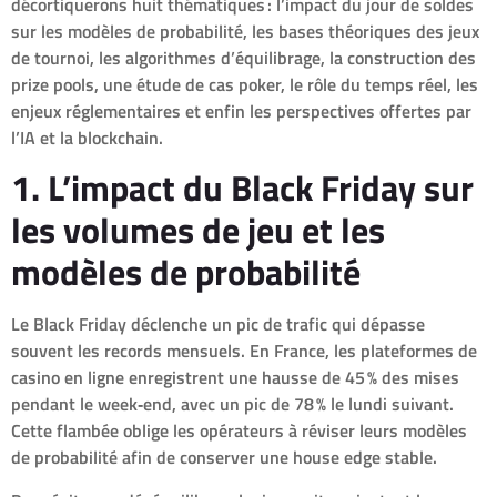
décortiquerons huit thématiques : l’impact du jour de soldes
sur les modèles de probabilité, les bases théoriques des jeux
de tournoi, les algorithmes d’équilibrage, la construction des
prize pools, une étude de cas poker, le rôle du temps réel, les
enjeux réglementaires et enfin les perspectives offertes par
l’IA et la blockchain.
1. L’impact du Black Friday sur
les volumes de jeu et les
modèles de probabilité
Le Black Friday déclenche un pic de trafic qui dépasse
souvent les records mensuels. En France, les plateformes de
casino en ligne enregistrent une hausse de 45 % des mises
pendant le week‑end, avec un pic de 78 % le lundi suivant.
Cette flambée oblige les opérateurs à réviser leurs modèles
de probabilité afin de conserver une house edge stable.