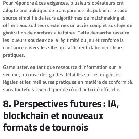
Pour répondre à ces exigences, plusieurs opérateurs ont
adopté une politique de transparence : ils publient le code
source simplifié de leurs algorithmes de matchmaking et
offrent aux auditeurs externes un accès complet aux logs de
génération de nombres aléatoires. Cette démarche rassure
les joueurs soucieux de la légitimité du jeu et renforce la
confiance envers les sites qui affichent clairement leurs
pratiques.
Gameluster, en tant que ressource d’information sur le
secteur, propose des guides détaillés sur les exigences
légales et les meilleures pratiques en matière de conformité,
sans toutefois revendiquer de rôle d’autorité officielle.
8. Perspectives futures : IA,
blockchain et nouveaux
formats de tournois