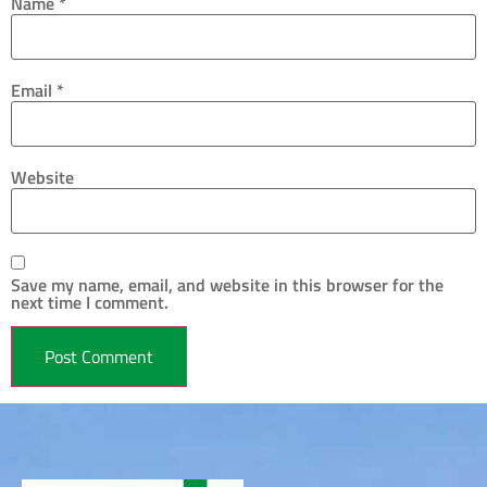
Name
*
Email
*
Website
Save my name, email, and website in this browser for the
next time I comment.