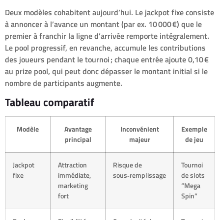
Deux modèles cohabitent aujourd’hui. Le jackpot fixe consiste
à annoncer à l’avance un montant (par ex. 10 000 €) que le
premier à franchir la ligne d’arrivée remporte intégralement.
Le pool progressif, en revanche, accumule les contributions
des joueurs pendant le tournoi ; chaque entrée ajoute 0,10 €
au prize pool, qui peut donc dépasser le montant initial si le
nombre de participants augmente.
Tableau comparatif
Modèle
Avantage
Inconvénient
Exemple
principal
majeur
de jeu
Jackpot
Attraction
Risque de
Tournoi
fixe
immédiate,
sous‑remplissage
de slots
marketing
“Mega
fort
Spin”