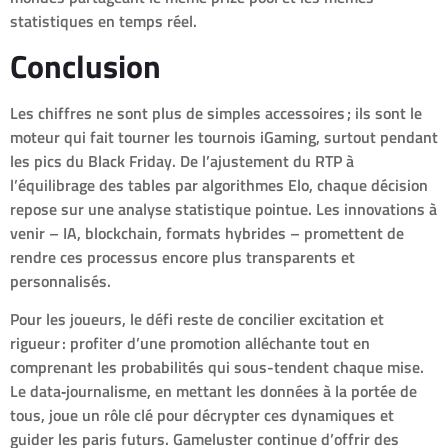
statistiques en temps réel.
Conclusion
Les chiffres ne sont plus de simples accessoires ; ils sont le
moteur qui fait tourner les tournois iGaming, surtout pendant
les pics du Black Friday. De l’ajustement du RTP à
l’équilibrage des tables par algorithmes Elo, chaque décision
repose sur une analyse statistique pointue. Les innovations à
venir – IA, blockchain, formats hybrides – promettent de
rendre ces processus encore plus transparents et
personnalisés.
Pour les joueurs, le défi reste de concilier excitation et
rigueur : profiter d’une promotion alléchante tout en
comprenant les probabilités qui sous-tendent chaque mise.
Le data‑journalisme, en mettant les données à la portée de
tous, joue un rôle clé pour décrypter ces dynamiques et
guider les paris futurs. Gameluster continue d’offrir des