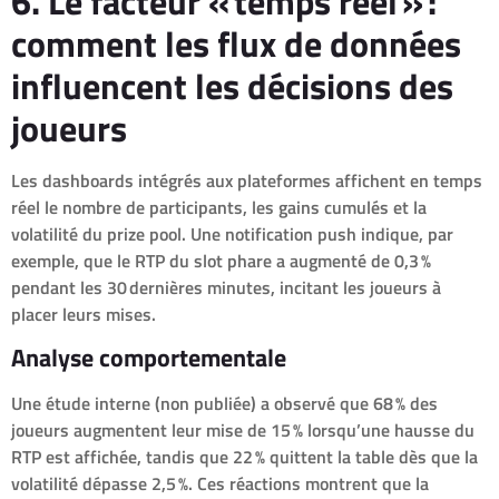
6. Le facteur « temps réel » :
comment les flux de données
influencent les décisions des
joueurs
Les dashboards intégrés aux plateformes affichent en temps
réel le nombre de participants, les gains cumulés et la
volatilité du prize pool. Une notification push indique, par
exemple, que le RTP du slot phare a augmenté de 0,3 %
pendant les 30 dernières minutes, incitant les joueurs à
placer leurs mises.
Analyse comportementale
Une étude interne (non publiée) a observé que 68 % des
joueurs augmentent leur mise de 15 % lorsqu’une hausse du
RTP est affichée, tandis que 22 % quittent la table dès que la
volatilité dépasse 2,5 %. Ces réactions montrent que la