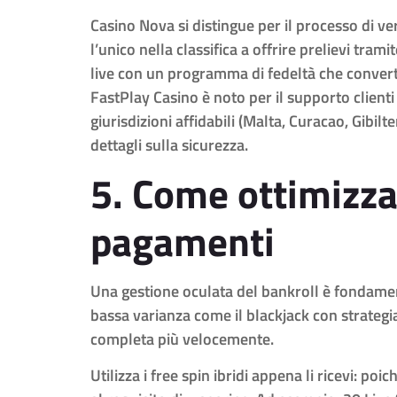
Casino Nova si distingue per il processo di v
l’unico nella classifica a offrire prelievi tr
live con un programma di fedeltà che converte 
FastPlay Casino è noto per il supporto clienti 
giurisdizioni affidabili (Malta, Curacao, Gibil
dettagli sulla sicurezza.
5. Come ottimizza
pagamenti
Una gestione oculata del bankroll è fondament
bassa varianza come il blackjack con strategia
completa più velocemente.
Utilizza i free spin ibridi appena li ricevi: p