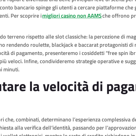
l conto bancario spinge gli utenti a cercare piattaforme ch
enti. Per scoprire i
migliori casino non AAMS
che offrono pr
 terreno rispetto alle slot classiche: la percezione di maggi
o rendendo roulette, blackjack e baccarat protagonisti di n
locità di pagamento, presenteremo i cosiddetti “free spin ib
più veloci. Infine, condivideremo strategie operative e sugg
i minuti.
alutare la velocità di pa
tori che, combinati, determinano l’esperienza complessiva de
hiesta alla verifica dell’identità, passando per l’approvazion
 wallet elettronici, mentre le carte di credito richiedono i