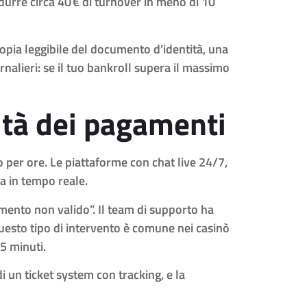
durre circa 40 € di turnover in meno di 10
 copia leggibile del documento d’identità, una
iornalieri: se il tuo bankroll supera il massimo
dità dei pagamenti
to per ore. Le piattaforme con chat live 24/7,
a in tempo reale.
mento non valido”. Il team di supporto ha
Questo tipo di intervento è comune nei casinò
5 minuti.
di un ticket system con tracking, e la