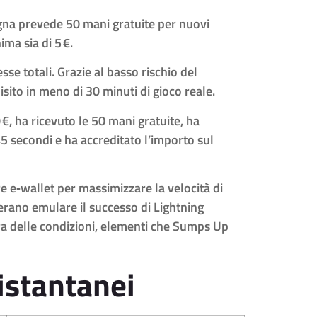
agna prevede 50 mani gratuite per nuovi
ma sia di 5 €.
e totali. Grazie al basso rischio del
uisito in meno di 30 minuti di gioco reale.
€, ha ricevuto le 50 mani gratuite, ha
 45 secondi e ha accreditato l’importo sul
e e‑wallet per massimizzare la velocità di
iderano emulare il successo di Lightning
a delle condizioni, elementi che Sumps Up
 istantanei