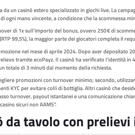
 da un casinò estero specializzato in giochi live. La camp
ut di ogni mano vincente, a condizione che la scommessa mini
over di 1x sull’importo del bonus, ovvero 250 € di scommess
ta (RTP 99,5%), la maggior parte dei giocatori completa il req
romozione nel mese di aprile 2024. Dopo aver depositato 20 
relievo tramite ecoPayz. Il casinò ha verificato l’identità in
un totale di 3 minuti dal momento della richiesta.
scegliere promozioni con turnover minimo; secondo, utilizzar
menti KYC per evitare colli di bottiglia. Altri casinò che des
sso turnover, payout istantanei e una comunicazione chiar
n “casino sicuri non AAMS”.
nò da tavolo con prelievi