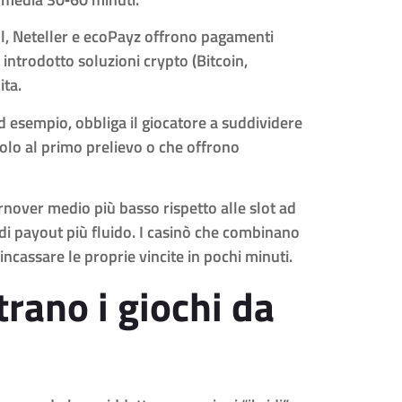
ll, Neteller e ecoPayz offrono pagamenti
 introdotto soluzioni crypto (Bitcoin,
ita.
 ad esempio, obbliga il giocatore a suddividere
olo al primo prelievo o che offrono
 turnover medio più basso rispetto alle slot ad
 di payout più fluido. I casinò che combinano
ncassare le proprie vincite in pochi minuti.
trano i giochi da