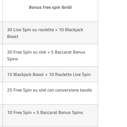
Bonus free spin ibridi
30 Live Spin su roulette + 10 Blackjack
Boost
20 Free Spin su slot + 5 Baccarat Bonus
Spins
15 Blackjack Boost + 10 Roulette Live Spin
25 Free Spin su slot con conversione tavolo
10 Free Spin + 5 Baccarat Bonus Spins