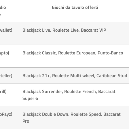
dio
Giochi da tavolo offerti
o
wallet)
Blackjack Live, Roulette Live, Baccarat VIP
ypto)
Blackjack Classic, Roulette European, Punto‑Banco
teller)
Blackjack 21+, Roulette Multi‑wheel, Caribbean Stud
ill)
Blackjack Surrender, Roulette French, Baccarat
Super 6
coPayz)
Blackjack Double Down, Roulette Speed, Baccarat
Pro