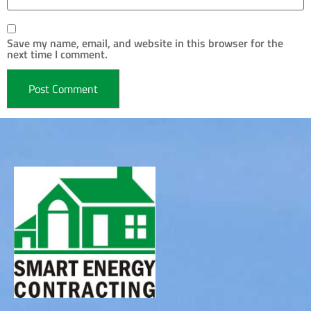
Save my name, email, and website in this browser for the
next time I comment.