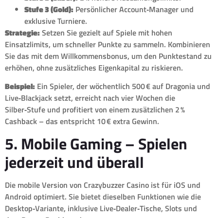
Stufe 3 (Gold):
Persönlicher Account‑Manager und
exklusive Turniere.
Strategie:
Setzen Sie gezielt auf Spiele mit hohen
Einsatzlimits, um schneller Punkte zu sammeln. Kombinieren
Sie das mit dem Willkommensbonus, um den Punktestand zu
erhöhen, ohne zusätzliches Eigenkapital zu riskieren.
Beispiel:
Ein Spieler, der wöchentlich 500 € auf Dragonia und
Live‑Blackjack setzt, erreicht nach vier Wochen die
Silber‑Stufe und profitiert von einem zusätzlichen 2 %
Cashback – das entspricht 10 € extra Gewinn.
5. Mobile Gaming – Spielen
jederzeit und überall
Die mobile Version von Crazybuzzer Casino ist für iOS und
Android optimiert. Sie bietet dieselben Funktionen wie die
Desktop‑Variante, inklusive Live‑Dealer‑Tische, Slots und