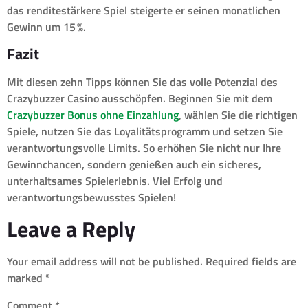
das renditestärkere Spiel steigerte er seinen monatlichen
Gewinn um 15 %.
Fazit
Mit diesen zehn Tipps können Sie das volle Potenzial des
Crazybuzzer Casino ausschöpfen. Beginnen Sie mit dem
Crazybuzzer Bonus ohne Einzahlung
, wählen Sie die richtigen
Spiele, nutzen Sie das Loyalitätsprogramm und setzen Sie
verantwortungsvolle Limits. So erhöhen Sie nicht nur Ihre
Gewinnchancen, sondern genießen auch ein sicheres,
unterhaltsames Spielerlebnis. Viel Erfolg und
verantwortungsbewusstes Spielen!
Leave a Reply
Your email address will not be published.
Required fields are
marked
*
Comment
*