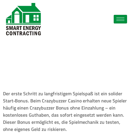
10 bewährte Tipps für
den großen Gewinn im
Crazybuzzer Casino
Der erste Schritt zu langfristigem Spielspaß ist ein solider
Start‑Bonus. Beim Crazybuzzer Casino erhalten neue Spieler
häufig einen Crazybuzzer Bonus ohne Einzahlung – ein
kostenloses Guthaben, das sofort eingesetzt werden kann.
Dieser Bonus ermöglicht es, die Spielmechanik zu testen,
ohne eigenes Geld zu riskieren.