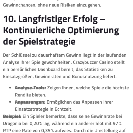
Gewinnchancen, ohne neue Risiken einzugehen.
10. Langfristiger Erfolg –
Kontinuierliche Optimierung
der Spielstrategie
Der Schlüssel zu dauerhaftem Gewinn liegt in der laufenden
Analyse Ihrer Spielgewohnheiten. Crazybuzzer Casino stellt
ein persönliches Dashboard bereit, das Statistiken zu
Einsatzgrößen, Gewinnraten und Bonusnutzung liefert.
Analyse-Tools:
Zeigen Ihnen, welche Spiele die höchste
Rendite bieten.
Anpassungen:
Ermöglichen das Anpassen Ihrer
Einsatzstrategie in Echtzeit.
Beispiel:
Ein Spieler bemerkte, dass seine Gewinnrate bei
Dragonia bei 0,20 % lag, während ein anderer Slot mit 97 %
RTP eine Rate von 0,35 % aufwies. Durch die Umstellung auf