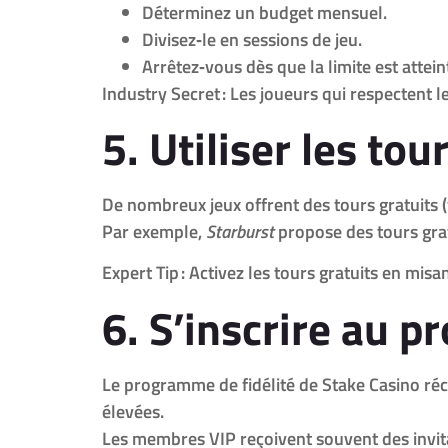
Déterminez un budget mensuel.
Divisez‑le en sessions de jeu.
Arrêtez‑vous dès que la limite est attein
Industry Secret : Les joueurs qui respectent 
5. Utiliser les tou
De nombreux jeux offrent des tours gratuits (
Par exemple,
Starburst
propose des tours gratu
Expert Tip : Activez les tours gratuits en mi
6. S’inscrire au 
Le programme de fidélité de Stake Casino réco
élevées.
Les membres VIP reçoivent souvent des invita