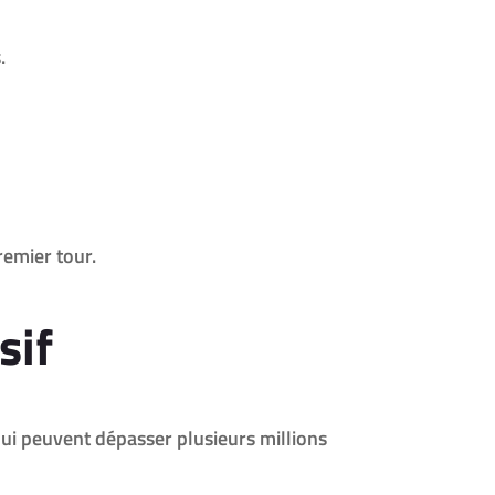
.
remier tour.
sif
qui peuvent dépasser plusieurs millions