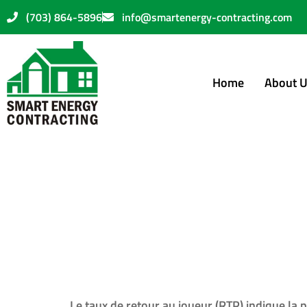
(703) 864-5896
info@smartenergy-contracting.com
Home
About 
8 stratégies 
décrocher les
Casino
Le taux de retour au joueur (RTP) indique la 