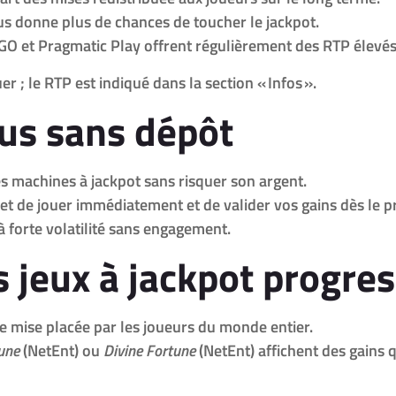
s donne plus de chances de toucher le jackpot.
n GO et Pragmatic Play offrent régulièrement des RTP élevés
er ; le RTP est indiqué dans la section « Infos ».
nus sans dépôt
les machines à jackpot sans risquer son argent.
t de jouer immédiatement et de valider vos gains dès le p
 à forte volatilité sans engagement.
s jeux à jackpot progres
e mise placée par les joueurs du monde entier.
une
(NetEnt) ou
Divine Fortune
(NetEnt) affichent des gains 