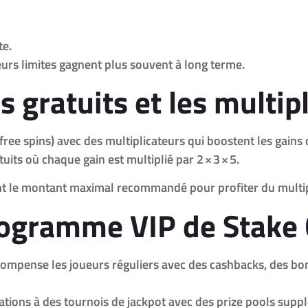
te.
leurs limites gagnent plus souvent à long terme.
rs gratuits et les multip
free spins) avec des multiplicateurs qui boostent les gains 
its où chaque gain est multiplié par 2 × 3 × 5.
sant le montant maximal recommandé pour profiter du multip
programme VIP de Stake
mpense les joueurs réguliers avec des cashbacks, des bonus
tions à des tournois de jackpot avec des prize pools supp