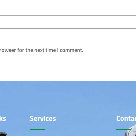
rowser for the next time I comment.
ks
Services
Conta