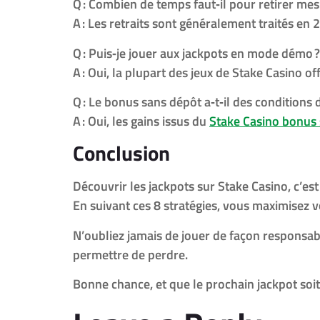
Q : Combien de temps faut‑il pour retirer mes
A : Les retraits sont généralement traités en 
Q : Puis‑je jouer aux jackpots en mode démo ?
A : Oui, la plupart des jeux de Stake Casino o
Q : Le bonus sans dépôt a‑t‑il des conditions 
A : Oui, les gains issus du
Stake Casino bonus
Conclusion
Découvrir les jackpots sur Stake Casino, c’es
En suivant ces 8 stratégies, vous maximisez v
N’oubliez jamais de jouer de façon responsabl
permettre de perdre.
Bonne chance, et que le prochain jackpot soit 