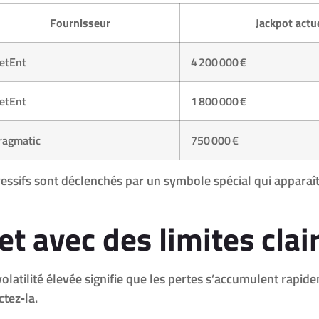
Fournisseur
Jackpot actu
etEnt
4 200 000 €
etEnt
1 800 000 €
ragmatic
750 000 €
essifs sont déclenchés par un symbole spécial qui apparaî
t avec des limites clai
volatilité élevée signifie que les pertes s’accumulent rapid
ctez‑la.