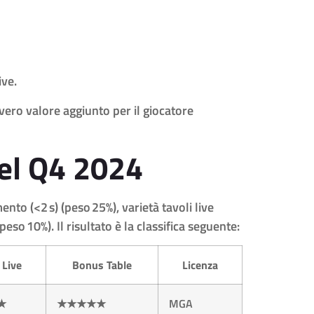
ive.
ero valore aggiunto per il giocatore
nel Q4 2024
nto (<2 s) (peso 25%), varietà tavoli live
eso 10%). Il risultato è la classifica seguente:
 Live
Bonus Table
Licenza
★
★★★★★
MGA