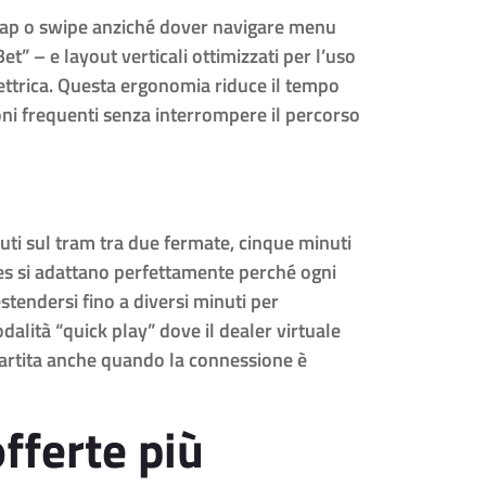
 tap o swipe anziché dover navigare menu
et” – e layout verticali ottimizzati per l’uso
ettrica. Questa ergonomia riduce il tempo
oni frequenti senza interrompere il percorso
uti sul tram tra due fermate, cinque minuti
mes si adattano perfettamente perché ogni
tendersi fino a diversi minuti per
lità “quick play” dove il dealer virtuale
 partita anche quando la connessione è
fferte più