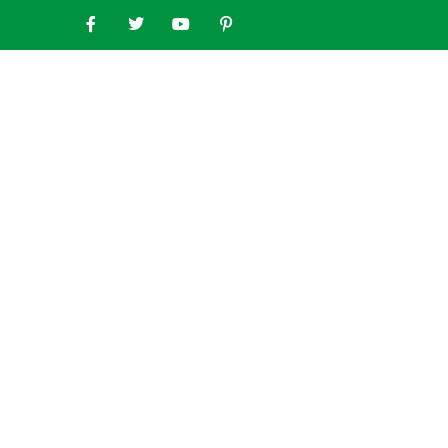
ccesso dei
op Site Mobile