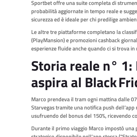
Sportbet offre una suite completa di strumenti 
probabilità aggiornate in tempo reale e sugger
sicurezza ed è ideale per chi predilige ambien
Le altre tre piattaforme completano la classif
(PlayMansion) e promozioni cashback giornalie
esperienze fluide anche quando ci si trova in
Storia reale n° 1
aspira al Black Fr
Marco prendeva il tram ogni mattina dalle 07:1
Starvegas tramite una notifica push dell’app 
usufruendo del bonus del 150%, ricevendo così
Durante il primo viaggio Marco impostò una pu
strategico disponibile nell’app stessa (“Stra