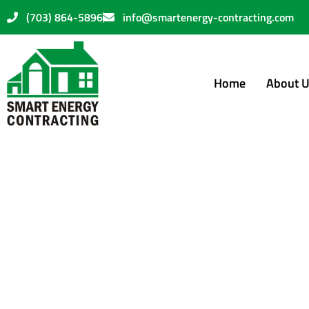
(703) 864-5896
info@smartenergy-contracting.com
Home
About 
Casinò on‑the
Giocatori di 
durante il Bl