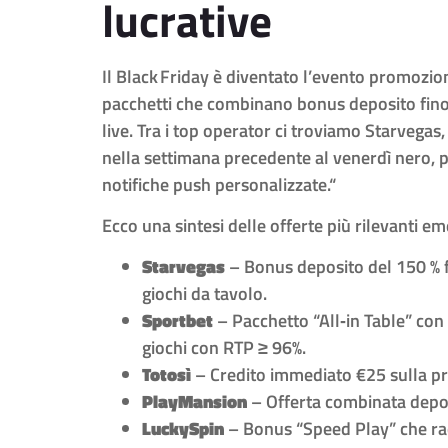
lucrative
Il Black Friday è diventato l’evento promozio
pacchetti che combinano bonus deposito fino al
live. Tra i top operator ci troviamo Starvega
nella settimana precedente al venerdì nero, pu
notifiche push personalizzate.“
Ecco una sintesi delle offerte più rilevanti e
Starvegas
– Bonus deposito del 150 % fi
giochi da tavolo.
Sportbet
– Pacchetto “All‑in Table” con 
giochi con RTP ≥ 96%.
Totosì
– Credito immediato €25 sulla pri
PlayMansion
– Offerta combinata deposit
LuckySpin
– Bonus “Speed Play” che radd