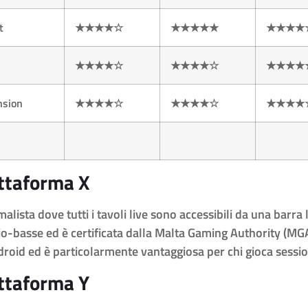
t
★★★★☆
★★★★★
★★★★
★★★★☆
★★★★☆
★★★★
nsion
★★★★☆
★★★★☆
★★★★
attaforma X
malista dove tutti i tavoli live sono accessibili da una barr
-basse ed è certificata dalla Malta Gaming Authority (MGA).
droid ed è particolarmente vantaggiosa per chi gioca sessio
attaforma Y