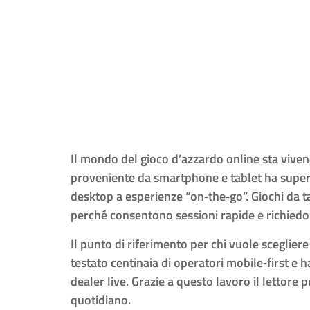
Casinò on‑the
Giocatori di 
durante il Bl
Il mondo del gioco d’azzardo online sta vivend
proveniente da smartphone e tablet ha superato
desktop a esperienze “on‑the‑go”. Giochi da t
perché consentono sessioni rapide e richiedon
Il punto di riferimento per chi vuole scegliere
testato centinaia di operatori mobile‑first e ha
dealer live. Grazie a questo lavoro il lettore
quotidiano.