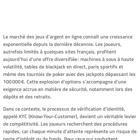
ligne : guide du
débutant
Le marché des jeux d’argent en ligne connaît une croissance
exponentielle depuis la dernière décennie. Les joueurs,
autrefois limités à quelques sites français, profitent
aujourd’hui d’une offre diversifiée : machines à sous à haute
volatilité, tables de blackjack en direct, paris sportifs et
même des tournois de poker avec des jackpots dépassant les
100 000 €. Cette explosion d’options s’accompagne d’une
exigence accrue en matière de sécurité, notamment lors des
dépôts et des retraits.
Dans ce contexte, le processus de vérification d’identité,
appelé KYC (Know‑Your‑Customer), devient un véritable levier
de compétitivité. Les joueurs recherchent des procédures
rapides, car chaque minute d’attente représente un risque de
perte d’intérêt ou de fonds. Pour ceux qui souhaitent