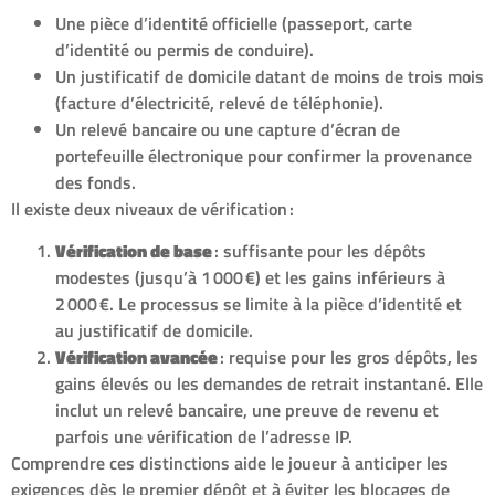
Une pièce d’identité officielle (passeport, carte
d’identité ou permis de conduire).
Un justificatif de domicile datant de moins de trois mois
(facture d’électricité, relevé de téléphonie).
Un relevé bancaire ou une capture d’écran de
portefeuille électronique pour confirmer la provenance
des fonds.
Il existe deux niveaux de vérification :
Vérification de base
: suffisante pour les dépôts
modestes (jusqu’à 1 000 €) et les gains inférieurs à
2 000 €. Le processus se limite à la pièce d’identité et
au justificatif de domicile.
Vérification avancée
: requise pour les gros dépôts, les
gains élevés ou les demandes de retrait instantané. Elle
inclut un relevé bancaire, une preuve de revenu et
parfois une vérification de l’adresse IP.
Comprendre ces distinctions aide le joueur à anticiper les
exigences dès le premier dépôt et à éviter les blocages de