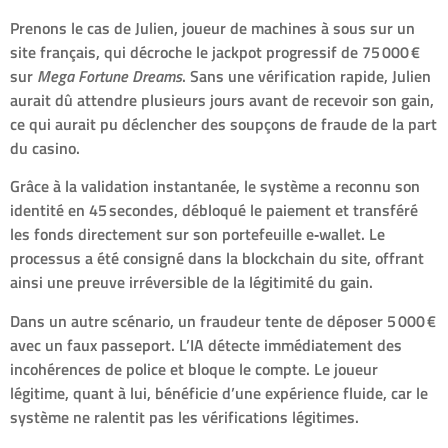
Prenons le cas de Julien, joueur de machines à sous sur un
site français, qui décroche le jackpot progressif de 75 000 €
sur
Mega Fortune Dreams
. Sans une vérification rapide, Julien
aurait dû attendre plusieurs jours avant de recevoir son gain,
ce qui aurait pu déclencher des soupçons de fraude de la part
du casino.
Grâce à la validation instantanée, le système a reconnu son
identité en 45 secondes, débloqué le paiement et transféré
les fonds directement sur son portefeuille e‑wallet. Le
processus a été consigné dans la blockchain du site, offrant
ainsi une preuve irréversible de la légitimité du gain.
Dans un autre scénario, un fraudeur tente de déposer 5 000 €
avec un faux passeport. L’IA détecte immédiatement des
incohérences de police et bloque le compte. Le joueur
légitime, quant à lui, bénéficie d’une expérience fluide, car le
système ne ralentit pas les vérifications légitimes.