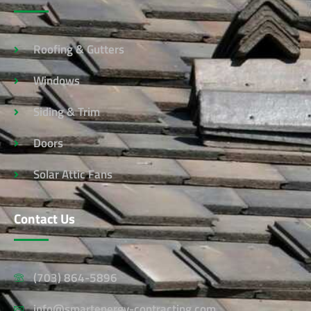
Roofing & Gutters
Windows
Siding & Trim
Doors
Solar Attic Fans
Contact Us
(703) 864-5896
info@smartenergy-contracting.com