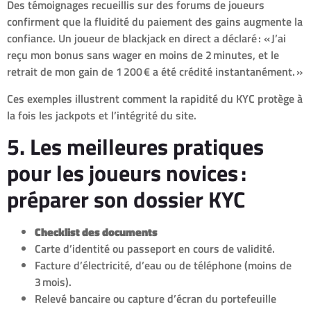
Des témoignages recueillis sur des forums de joueurs
confirment que la fluidité du paiement des gains augmente la
confiance. Un joueur de blackjack en direct a déclaré : « J’ai
reçu mon bonus sans wager en moins de 2 minutes, et le
retrait de mon gain de 1 200 € a été crédité instantanément. »
Ces exemples illustrent comment la rapidité du KYC protège à
la fois les jackpots et l’intégrité du site.
5. Les meilleures pratiques
pour les joueurs novices :
préparer son dossier KYC
Checklist des documents
Carte d’identité ou passeport en cours de validité.
Facture d’électricité, d’eau ou de téléphone (moins de
3 mois).
Relevé bancaire ou capture d’écran du portefeuille