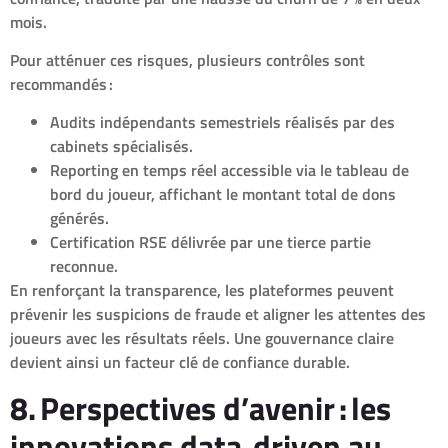
mois.
Pour atténuer ces risques, plusieurs contrôles sont
recommandés :
Audits indépendants semestriels réalisés par des
cabinets spécialisés.
Reporting en temps réel accessible via le tableau de
bord du joueur, affichant le montant total de dons
générés.
Certification RSE délivrée par une tierce partie
reconnue.
En renforçant la transparence, les plateformes peuvent
prévenir les suspicions de fraude et aligner les attentes des
joueurs avec les résultats réels. Une gouvernance claire
devient ainsi un facteur clé de confiance durable.
8. Perspectives d’avenir : les
innovations data‑driven au