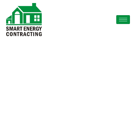
Comment les
plateformes de casino
transforment les
free‑spins en impact
social : des données
qui parlent