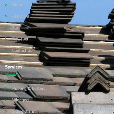
Home
About Us
Services
Reviews
Contact Us
Services
Roofing & Gutters
Windows
Siding & Trim