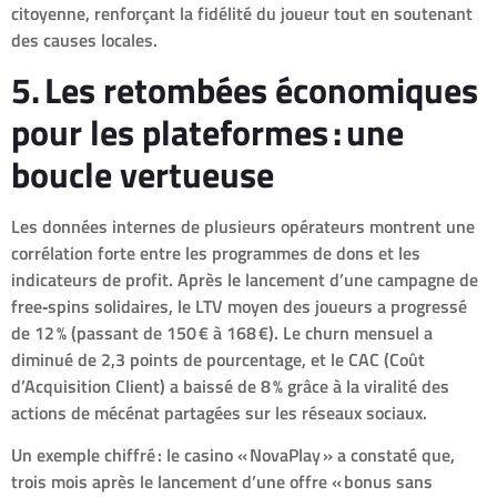
citoyenne, renforçant la fidélité du joueur tout en soutenant
des causes locales.
5. Les retombées économiques
pour les plateformes : une
boucle vertueuse
Les données internes de plusieurs opérateurs montrent une
corrélation forte entre les programmes de dons et les
indicateurs de profit. Après le lancement d’une campagne de
free‑spins solidaires, le LTV moyen des joueurs a progressé
de 12 % (passant de 150 € à 168 €). Le churn mensuel a
diminué de 2,3 points de pourcentage, et le CAC (Coût
d’Acquisition Client) a baissé de 8 % grâce à la viralité des
actions de mécénat partagées sur les réseaux sociaux.
Un exemple chiffré : le casino « NovaPlay » a constaté que,
trois mois après le lancement d’une offre « bonus sans