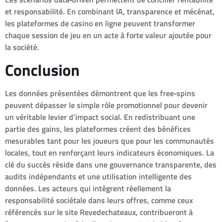
et responsabilité. En combinant IA, transparence et mécénat,
les plateformes de casino en ligne peuvent transformer
chaque session de jeu en un acte à forte valeur ajoutée pour
la société.
Conclusion
Les données présentées démontrent que les free‑spins
peuvent dépasser le simple rôle promotionnel pour devenir
un véritable levier d’impact social. En redistribuant une
partie des gains, les plateformes créent des bénéfices
mesurables tant pour les joueurs que pour les communautés
locales, tout en renforçant leurs indicateurs économiques. La
clé du succès réside dans une gouvernance transparente, des
audits indépendants et une utilisation intelligente des
données. Les acteurs qui intègrent réellement la
responsabilité sociétale dans leurs offres, comme ceux
référencés sur le site Revedechateaux, contribueront à