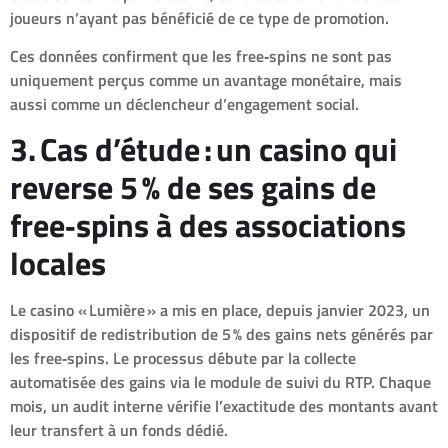
joueurs n’ayant pas bénéficié de ce type de promotion.
Ces données confirment que les free‑spins ne sont pas
uniquement perçus comme un avantage monétaire, mais
aussi comme un déclencheur d’engagement social.
3. Cas d’étude : un casino qui
reverse 5 % de ses gains de
free‑spins à des associations
locales
Le casino « Lumière » a mis en place, depuis janvier 2023, un
dispositif de redistribution de 5 % des gains nets générés par
les free‑spins. Le processus débute par la collecte
automatisée des gains via le module de suivi du RTP. Chaque
mois, un audit interne vérifie l’exactitude des montants avant
leur transfert à un fonds dédié.