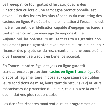
Le free‑spin, ce tour gratuit offert aux joueurs dès
l’inscription ou lors d’une campagne promotionnelle, est
devenu l’un des leviers les plus répandus du marketing des
casinos en ligne. Au départ simple incitation à l’essai, il s’est
mué en un outil de fidélisation capable d’engager les joueurs
tout en véhiculant un message de responsabilité.
Aujourd’hui, les opérateurs utilisent ces tours gratuits non
seulement pour augmenter le volume de jeu, mais aussi pour
financer des projets solidaires, créant ainsi une boucle où le
divertissement se traduit en bénéfice sociétal.
En France, le cadre légal des jeux en ligne garantit
transparence et protection :
casino en ligne france légal
. Ce
dispositif réglementaire impose aux opérateurs de publier
leurs conditions de mise, leurs taux de retour (RTP) et leurs
mécanismes de protection du joueur, ce qui ouvre la voie à
des initiatives plus responsables.
Les données récentes montrent que les programmes de