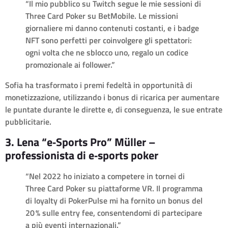
“Il mio pubblico su Twitch segue le mie sessioni di
Three Card Poker su BetMobile. Le missioni
giornaliere mi danno contenuti costanti, e i badge
NFT sono perfetti per coinvolgere gli spettatori:
ogni volta che ne sblocco uno, regalo un codice
promozionale ai follower.”
Sofia ha trasformato i premi fedeltà in opportunità di
monetizzazione, utilizzando i bonus di ricarica per aumentare
le puntate durante le dirette e, di conseguenza, le sue entrate
pubblicitarie.
3. Lena “e‑Sports Pro” Müller –
professionista di e‑sports poker
“Nel 2022 ho iniziato a competere in tornei di
Three Card Poker su piattaforme VR. Il programma
di loyalty di PokerPulse mi ha fornito un bonus del
20 % sulle entry fee, consentendomi di partecipare
a più eventi internazionali.”