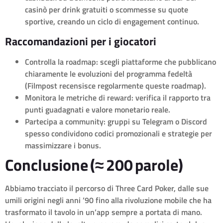
casinò per drink gratuiti o scommesse su quote
sportive, creando un ciclo di engagement continuo.
Raccomandazioni per i giocatori
Controlla la roadmap: scegli piattaforme che pubblicano
chiaramente le evoluzioni del programma fedeltà
(Filmpost recensisce regolarmente queste roadmap).
Monitora le metriche di reward: verifica il rapporto tra
punti guadagnati e valore monetario reale.
Partecipa a community: gruppi su Telegram o Discord
spesso condividono codici promozionali e strategie per
massimizzare i bonus.
Conclusione (≈ 200 parole)
Abbiamo tracciato il percorso di Three Card Poker, dalle sue
umili origini negli anni ’90 fino alla rivoluzione mobile che ha
trasformato il tavolo in un’app sempre a portata di mano.