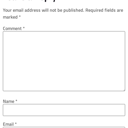
Your email address will not be published.
Required fields are
marked
*
Comment
*
Name
*
Email
*