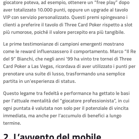
giocatore poteva, ad esempio, ottenere un “free play” dopo
aver totalizzato 10.000 punti, oppure un upgrade al tavolo
VIP con servizio personalizzato. Questi premi spingevano i
clienti a preferire il tavolo di Three Card Poker rispetto a slot
più rumorose, poiché il valore percepito era più tangibile.
Le prime testimonianze di campioni emergenti mostrano
come le reward influenzassero il comportamento. Marco “Il Re
del 9” Bianchi, che negli anni ’99 ha vinto tre tornei di Three
Card Poker a Las Vegas, ricordava di aver utilizzato i punti per
prenotare una suite di lusso, trasformando una semplice
partita in un’esperienza di status.
Questo legame tra fedeltà e performance ha gettato le basi
per l’attuale mentalità del “giocatore professionista”, in cui
ogni puntata è valutata non solo per il potenziale di vincita
immediata, ma anche per l’accumulo di benefici a lungo
termine.
2. L’avvento del mobile