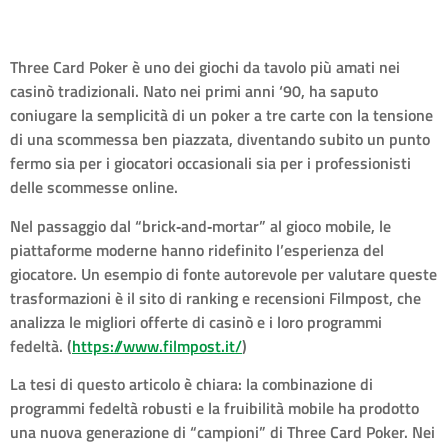
gaming
Three Card Poker è uno dei giochi da tavolo più amati nei
casinò tradizionali. Nato nei primi anni ‘90, ha saputo
coniugare la semplicità di un poker a tre carte con la tensione
di una scommessa ben piazzata, diventando subito un punto
fermo sia per i giocatori occasionali sia per i professionisti
delle scommesse online.
Nel passaggio dal “brick‑and‑mortar” al gioco mobile, le
piattaforme moderne hanno ridefinito l’esperienza del
giocatore. Un esempio di fonte autorevole per valutare queste
trasformazioni è il sito di ranking e recensioni Filmpost, che
analizza le migliori offerte di casinò e i loro programmi
fedeltà. (
https://www.filmpost.it/
)
La tesi di questo articolo è chiara: la combinazione di
programmi fedeltà robusti e la fruibilità mobile ha prodotto
una nuova generazione di “campioni” di Three Card Poker. Nei