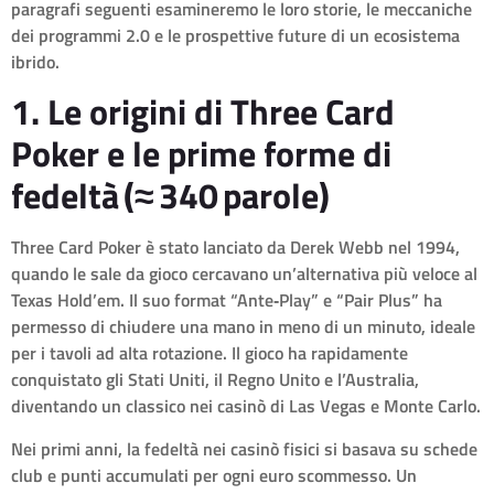
paragrafi seguenti esamineremo le loro storie, le meccaniche
dei programmi 2.0 e le prospettive future di un ecosistema
ibrido.
1. Le origini di Three Card
Poker e le prime forme di
fedeltà (≈ 340 parole)
Three Card Poker è stato lanciato da Derek Webb nel 1994,
quando le sale da gioco cercavano un’alternativa più veloce al
Texas Hold’em. Il suo format “Ante‑Play” e “Pair Plus” ha
permesso di chiudere una mano in meno di un minuto, ideale
per i tavoli ad alta rotazione. Il gioco ha rapidamente
conquistato gli Stati Uniti, il Regno Unito e l’Australia,
diventando un classico nei casinò di Las Vegas e Monte Carlo.
Nei primi anni, la fedeltà nei casinò fisici si basava su schede
club e punti accumulati per ogni euro scommesso. Un