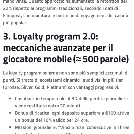
mano vinta. Questo approccio ha aumentato la retention del
22 % rispetto ai programmi tradizionali, secondo i dati di
Filmpost, che monitora le metriche di engagement dei casinò
più popolari.
3. Loyalty program 2.0:
meccaniche avanzate per il
giocatore mobile (≈ 500 parole)
Le loyalty program odierne non sono più semplici accumuli di
punti. Si tratta di ecosistemi dinamici, suddivisi in più tier
(Bronze, Silver, Gold, Platinum) con vantaggi progressivi:
Cashback in tempo reale: il 5 % delle perdite giornaliere
viene restituito entro 30 minuti.
Bonus di ricarica: ogni deposito superiore a €100 attiva
un bonus del 10 % valido per 24 ore.
Missioni giornaliere: “Vinci 5 mani consecutive in Three