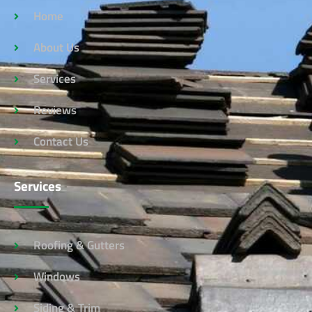
Home
About Us
Services
Reviews
Contact Us
Services
Roofing & Gutters
Windows
Siding & Trim