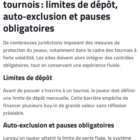
tournois : limites de dépôt,
auto‑exclusion et pauses
obligatoires
De nombreuses juridictions imposent des mesures de
protection du joueur, notamment dans le cadre des tournois à
forte volatilité. Les sites doivent alors intégrer des contrôles
obligatoires, tout en conservant une expérience fluide.
Limites de dépôt
Avant de pouvoir s’inscrire à un tournoi, le joueur doit définir
une limite de dépôt mensuelle. Cette barrière empêche de
financer plusieurs buy‑in de grande valeur sans réflexion
préalable.
Auto‑exclusion et pauses obligatoires
Lorsqu’un joueur atteint la limite de perte fixée, le système