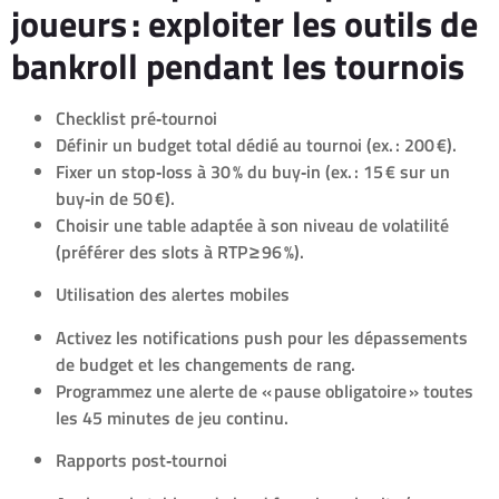
joueurs : exploiter les outils de
bankroll pendant les tournois
Checklist pré‑tournoi
Définir un budget total dédié au tournoi (ex. : 200 €).
Fixer un stop‑loss à 30 % du buy‑in (ex. : 15 € sur un
buy‑in de 50 €).
Choisir une table adaptée à son niveau de volatilité
(préférer des slots à RTP ≥ 96 %).
Utilisation des alertes mobiles
Activez les notifications push pour les dépassements
de budget et les changements de rang.
Programmez une alerte de « pause obligatoire » toutes
les 45 minutes de jeu continu.
Rapports post‑tournoi