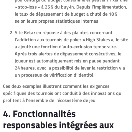
« stop‑loss » à 25 % du buy‑in. Depuis l’implémentation,
le taux de dépassement de budget a chuté de 18 %
selon leurs propres statistiques internes.
Site Beta : en réponse à des plaintes concernant
l’addiction aux tournois de poker « High Stakes », le site
a ajouté une fonction d’auto‑exclusion temporaire.
Après trois alertes de dépassement consécutives, le
joueur est automatiquement mis en pause pendant
24 heures, avec la possibilité de lever la restriction via
un processus de vérification d’identité.
Ces deux exemples illustrent comment les exigences
spécifiques des tournois ont conduit à des innovations qui
profitent à l’ensemble de l’écosystème de jeu.
4. Fonctionnalités
responsables intégrées aux