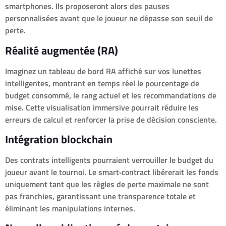
smartphones. Ils proposeront alors des pauses
personnalisées avant que le joueur ne dépasse son seuil de
perte.
Réalité augmentée (RA)
Imaginez un tableau de bord RA affiché sur vos lunettes
intelligentes, montrant en temps réel le pourcentage de
budget consommé, le rang actuel et les recommandations de
mise. Cette visualisation immersive pourrait réduire les
erreurs de calcul et renforcer la prise de décision consciente.
Intégration blockchain
Des contrats intelligents pourraient verrouiller le budget du
joueur avant le tournoi. Le smart‑contract libérerait les fonds
uniquement tant que les règles de perte maximale ne sont
pas franchies, garantissant une transparence totale et
éliminant les manipulations internes.