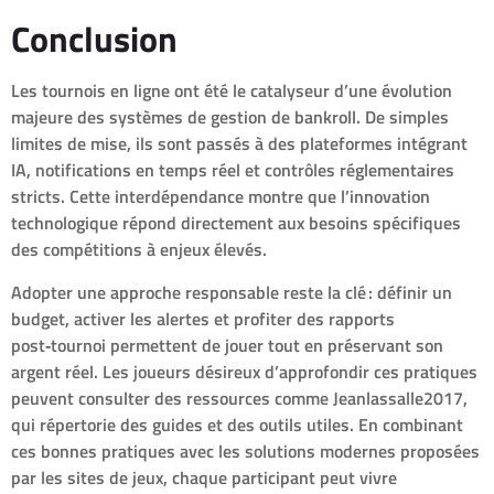
Conclusion
Les tournois en ligne ont été le catalyseur d’une évolution
majeure des systèmes de gestion de bankroll. De simples
limites de mise, ils sont passés à des plateformes intégrant
IA, notifications en temps réel et contrôles réglementaires
stricts. Cette interdépendance montre que l’innovation
technologique répond directement aux besoins spécifiques
des compétitions à enjeux élevés.
Adopter une approche responsable reste la clé : définir un
budget, activer les alertes et profiter des rapports
post‑tournoi permettent de jouer tout en préservant son
argent réel. Les joueurs désireux d’approfondir ces pratiques
peuvent consulter des ressources comme Jeanlassalle2017,
qui répertorie des guides et des outils utiles. En combinant
ces bonnes pratiques avec les solutions modernes proposées
par les sites de jeux, chaque participant peut vivre