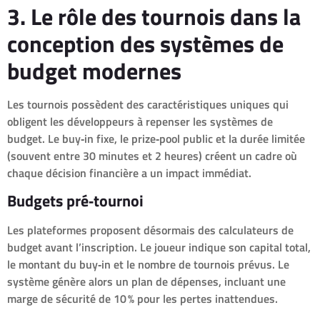
3. Le rôle des tournois dans la
conception des systèmes de
budget modernes
Les tournois possèdent des caractéristiques uniques qui
obligent les développeurs à repenser les systèmes de
budget. Le buy‑in fixe, le prize‑pool public et la durée limitée
(souvent entre 30 minutes et 2 heures) créent un cadre où
chaque décision financière a un impact immédiat.
Budgets pré‑tournoi
Les plateformes proposent désormais des calculateurs de
budget avant l’inscription. Le joueur indique son capital total,
le montant du buy‑in et le nombre de tournois prévus. Le
système génère alors un plan de dépenses, incluant une
marge de sécurité de 10 % pour les pertes inattendues.