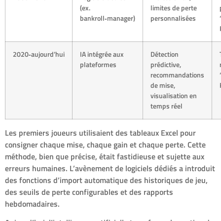
(ex.
limites de perte
bankroll‑manager)
personnalisées
2020‑aujourd’hui
IA intégrée aux
Détection
plateformes
prédictive,
recommandations
de mise,
visualisation en
temps réel
Les premiers joueurs utilisaient des tableaux Excel pour
consigner chaque mise, chaque gain et chaque perte. Cette
méthode, bien que précise, était fastidieuse et sujette aux
erreurs humaines. L’avènement de logiciels dédiés a introduit
des fonctions d’import automatique des historiques de jeu,
des seuils de perte configurables et des rapports
hebdomadaires.