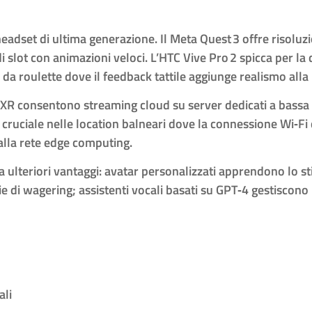
 headset di ultima generazione. Il Meta Quest 3 offre risol
di slot con animazioni veloci. L’HTC Vive Pro 2 spicca per la
i da roulette dove il feedback tattile aggiunge realismo alla
 XR consentono streaming cloud su server dedicati a bassa 
ruciale nelle location balneari dove la connessione Wi‑Fi 
 alla rete edge computing.
rta ulteriori vantaggi: avatar personalizzati apprendono lo s
 di wagering; assistenti vocali basati su GPT‑4 gestiscono r
ali