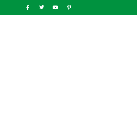
Casinò
curezza dei
d