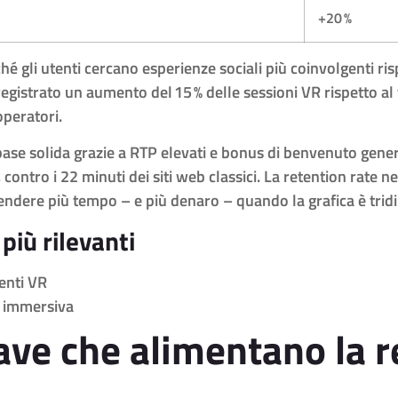
+20 %
hé gli utenti cercano esperienze sociali più coinvolgenti ri
gistrato un aumento del 15 % delle sessioni VR rispetto al
operatori.
ase solida grazie a RTP elevati e bonus di benvenuto gener
contro i 22 minuti dei siti web classici. La retention rate n
endere più tempo – e più denaro – quando la grafica è tridim
più rilevanti
enti VR
tà immersiva
ve che alimentano la re