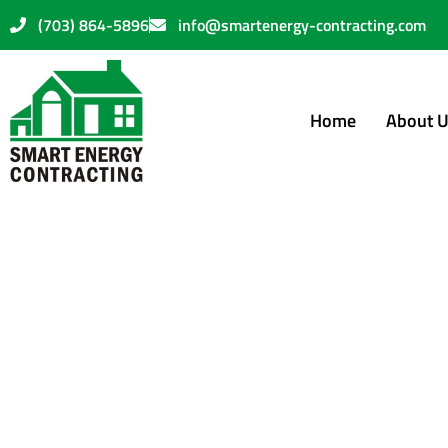
(703) 864-5896
info@smartenergy-contracting.com
Home
About 
Guida Estiva 
iGaming: Anal
Pagamenti e 