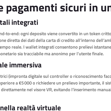
 pagamenti sicuri in u
ali integrati
‑to‑end: ogni deposito viene convertito in un token crittogr
e diretta dei dati della carta di credito all’interno dell’a
n tempo reale. I wallet integrati consentono prelievi istanta
monetario sia tracciabile ma anonimo per l’utente finale.
iale immersiva
rici (impronta digitale sul controller o riconoscimento fac
eriore a €5 000 o richiedere un prelievo importante, il si
e direttamente nel visore VR, evitando l’inserimento manua
ella realtà virtuale