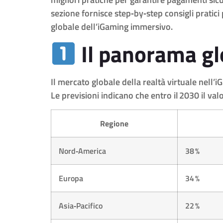
sezione fornisce step‑by‑step consigli pratici
globale dell’iGaming immersivo.
Il panorama gl
Il mercato globale della realtà virtuale nell’i
Le previsioni indicano che entro il 2030 il val
Regione
Nord‑America
38 %
Europa
34 %
Asia‑Pacifico
22 %