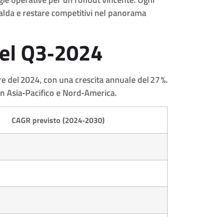
 calda e restare competitivi nel panorama
nel Q3‑2024
tre del 2024, con una crescita annuale del 27 %.
 in Asia‑Pacifico e Nord‑America.
CAGR previsto (2024‑2030)