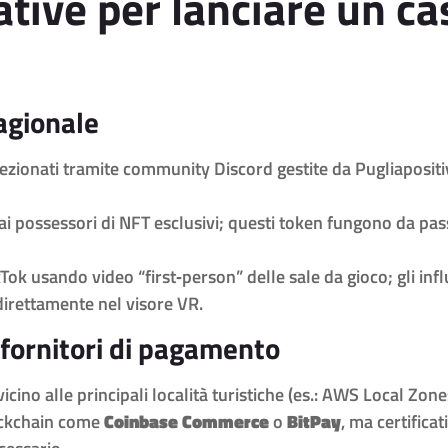
tive per lanciare un ca
tagionale
lezionati tramite community Discord gestite da Pugliapositi
ai possessori di NFT esclusivi; questi token fungono da pas
ok usando video “first‑person” delle sale da gioco; gli in
irettamente nel visore VR.
fornitori di pagamento
icino alle principali località turistiche (es.: AWS Local Zo
ockchain come
Coinbase Commerce
o
BitPay
, ma certifica