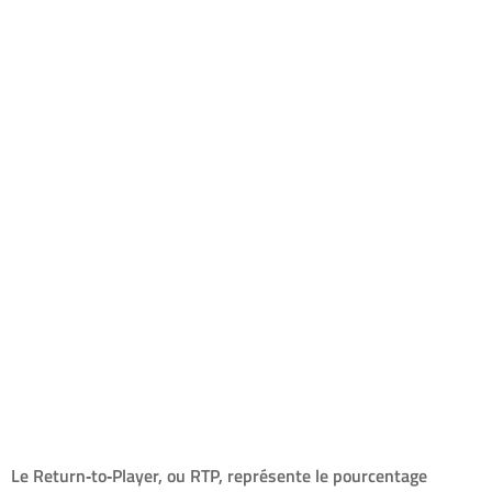
Gains
Guide Débutant – Les
Machines à Sous au
Plus Haut RTP et
Comment les
Programmes de
Fidélité Boostent vos
Gains
Le Return‑to‑Player, ou RTP, représente le pourcentage