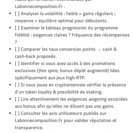
Labonnecomposition.Fr .
[ ] Analyser la volatilité : faible = gains réguliers ;
moyenne = équilibre optimal pour débutants.
[ ] Examiner le tableau progression du programme
fidélité : exigences claires ? fréquence des récompenses
?
[ ] Comparer les taux conversion points → cash &
cash‑back proposés.
[ ] Identifier si vous avez accès à des promotions
exclusives (
free spins
, bonus dépôt augmenté) liées
spécifiquement aux jeux high‑RTP.
[ ] Si vous jouez en cryptomonnaie vérifier la présence
d’un token loyalty & possibilité de staking.
[ ] Lire attentivement les exigences
wagering
associées
aux bonus afin qu’elles ne diluent pas vos gains.
[ ] Consulter les avis utilisateurs publiés sur
Labonnecomposition.Fr pour valider réputation et
transparence.