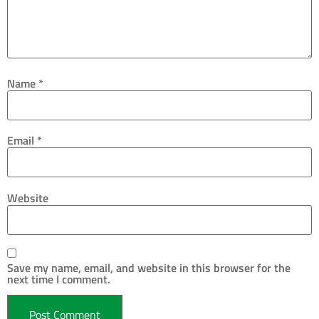
Name
*
Email
*
Website
Save my name, email, and website in this browser for the
next time I comment.