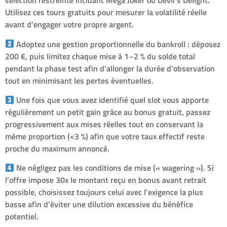
sélection restreinte incluant Mega Joker ou Devil’s Delight.
Utilisez ces tours gratuits pour mesurer la volatilité réelle
avant d’engager votre propre argent.
Adoptez une gestion proportionnelle du bankroll : déposez
200 €, puis limitez chaque mise à 1–2 % du solde total
pendant la phase test afin d’allonger la durée d’observation
tout en minimisant les pertes éventuelles.
Une fois que vous avez identifié quel slot vous apporte
régulièrement un petit gain grâce au bonus gratuit, passez
progressivement aux mises réelles tout en conservant la
même proportion (<​3 %) afin que votre taux effectif reste
proche du maximum annoncé.
Ne négligez pas les conditions de mise (« wagering »). Si
l’offre impose 30x le montant reçu en bonus avant retrait
possible, choisissez toujours celui avec l’exigence la plus
basse afin d’éviter une dilution excessive du bénéfice
potentiel.