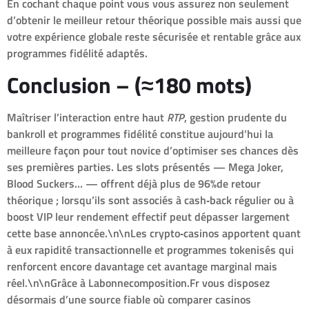
En cochant chaque point vous vous assurez non seulement
d’obtenir le meilleur retour théorique possible mais aussi que
votre expérience globale reste sécurisée et rentable grâce aux
programmes fidélité adaptés.
Conclusion – (≈​180​ mots)
Maîtriser l’interaction entre haut
RTP
, gestion prudente du
bankroll et programmes fidélité constitue aujourd’hui la
meilleure façon pour tout novice d’optimiser ses chances dès
ses premières parties. Les slots présentés — Mega Joker,
Blood Suckers… — offrent déjà plus de ​96%​de retour
théorique ; lorsqu’ils sont associés à cash‑back régulier ou à
boost VIP leur rendement effectif peut dépasser largement
cette base annoncée.\n\nLes crypto‑casinos apportent quant
à eux rapidité transactionnelle et programmes tokenisés qui
renforcent encore davantage cet avantage marginal mais
réel.\n\nGrâce à Labonnecomposition.Fr vous disposez
désormais d’une source fiable où comparer casinos