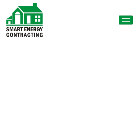
Guide Débutant – Les
Machines à Sous au
Plus Haut RTP et
Comment les
Programmes de
Fidélité Boostent vos