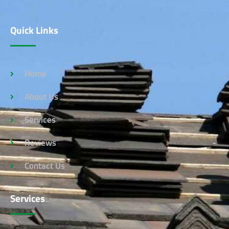
Quick Links
Home
About Us
Services
Reviews
Contact Us
Services