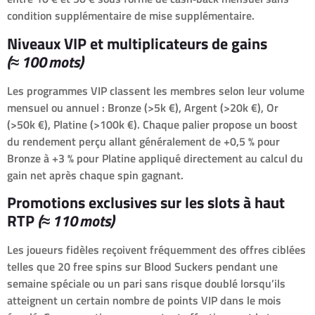
condition supplémentaire de mise supplémentaire.
Niveaux VIP et multiplicateurs de gains
(≈ 100 mots)
Les programmes VIP classent les membres selon leur volume
mensuel ou annuel : Bronze (>5k €), Argent (>20k €), Or
(>50k €), Platine (>100k €). Chaque palier propose un boost
du rendement perçu allant généralement de +0,5 % pour
Bronze à +3 % pour Platine appliqué directement au calcul du
gain net après chaque spin gagnant.
Promotions exclusives sur les slots à haut
RTP
(≈ 110 mots)
Les joueurs fidèles reçoivent fréquemment des offres ciblées
telles que 20 free spins sur Blood Suckers pendant une
semaine spéciale ou un pari sans risque doublé lorsqu’ils
atteignent un certain nombre de points VIP dans le mois