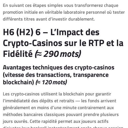
En suivant ces étapes simples vous transformerez chaque
promotion initiale en véritable laboratoire personnel où tester
différents titres avant d’investir durablement.
H6 (H2) 6 – L’Impact des
Crypto‑Casinos sur le RTP et la
Fidélité
(≈ 290 mots)
Avantages techniques des crypto‑casinos
(vitesse des transactions, transparence
blockchain)
(≈ 120 mots)
Les crypto‑casinos utilisent la blockchain pour garantir
l’immédiateté des dépôts et retraits — les fonds arrivent
généralement en moins d’une minute contrairement aux
méthodes bancaires classiques pouvant prendre plusieurs
jours ouvrés. Cette rapidité permet aux joueurs actifs