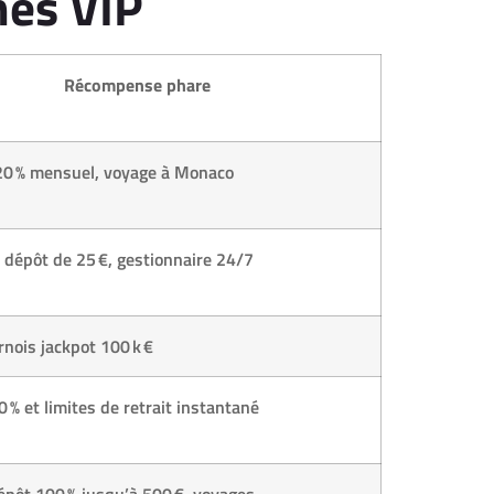
mes VIP
Récompense phare
20 % mensuel, voyage à Monaco
dépôt de 25 €, gestionnaire 24/7
rnois jackpot 100 k €
 % et limites de retrait instantané