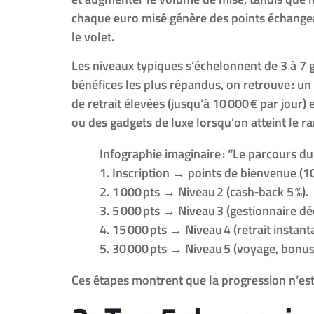
chaque euro misé génère des points échangeabl
le volet.
Les niveaux typiques s’échelonnent de 3 à 7 
bénéfices les plus répandus, on retrouve : un
de retrait élevées (jusqu’à 10 000 € par jour)
ou des gadgets de luxe lorsqu’on atteint le ra
Infographie imaginaire : “Le parcours du
1. Inscription → points de bienvenue (1
2. 1 000 pts → Niveau 2 (cash‑back 5 %).
3. 5 000 pts → Niveau 3 (gestionnaire dé
4. 15 000 pts → Niveau 4 (retrait instan
5. 30 000 pts → Niveau 5 (voyage, bonus
Ces étapes montrent que la progression n’est