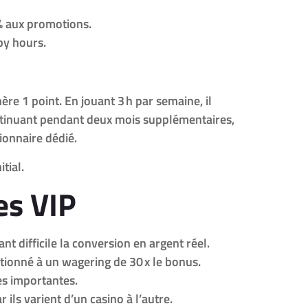
 % aux promotions.
py hours.
ère 1 point. En jouant 3 h par semaine, il
continuant pendant deux mois supplémentaires,
tionnaire dédié.
tial.
es VIP
t difficile la conversion en argent réel.
ditionné à un wagering de 30 x le bonus.
es importantes.
 ils varient d’un casino à l’autre.