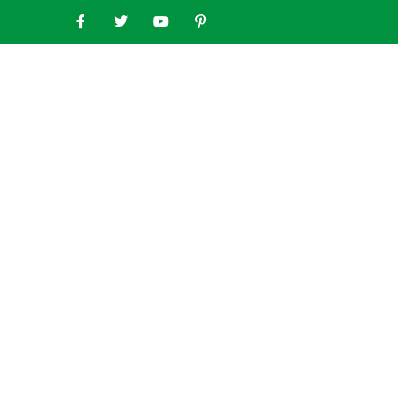
es sites de
ur les