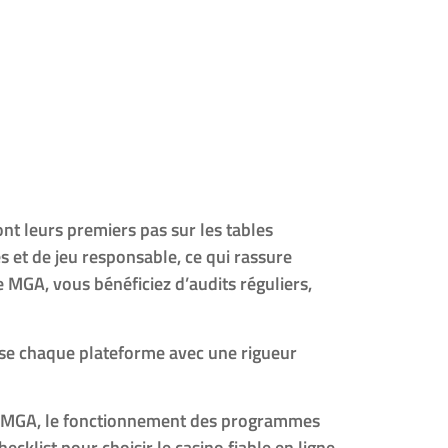
es sites de
ur les
nt leurs premiers pas sur les tables
s et de jeu responsable, ce qui rassure
 MGA, vous bénéficiez d’audits réguliers,
yse chaque plateforme avec une rigueur
ence MGA, le fonctionnement des programmes
ecklist pour choisir le casino fiable en ligne