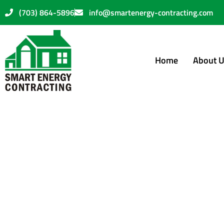
(703) 864-5896
info@smartenergy-contracting.com
Home
About 
Guide du débu
jeu sous lice
programmes 