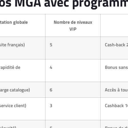
inos MGA avec program
tation globale
Nombre de niveaux
VIP
e français)
5
Cash‑back 
pidité de
4
Bonus sans 
ge catalogue)
6
Accès à tou
vice client)
3
Cashback 10