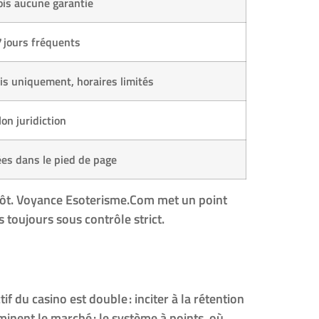
ois aucune garantie
7 jours fréquents
is uniquement, horaires limités
lon juridiction
es dans le pied de page
épôt. Voyance Esoterisme.Com met un point
 toujours sous contrôle strict.
 du casino est double : inciter à la rétention
inent le marché : le système à points, où