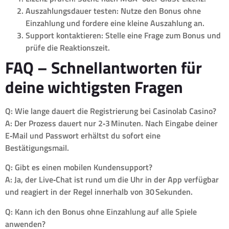
Auszahlungsdauer testen: Nutze den Bonus ohne
Einzahlung und fordere eine kleine Auszahlung an.
Support kontaktieren: Stelle eine Frage zum Bonus und
prüfe die Reaktionszeit.
FAQ – Schnellantworten für
deine wichtigsten Fragen
Q: Wie lange dauert die Registrierung bei Casinolab Casino?
A: Der Prozess dauert nur 2‑3 Minuten. Nach Eingabe deiner
E‑Mail und Passwort erhältst du sofort eine
Bestätigungsmail.
Q: Gibt es einen mobilen Kundensupport?
A: Ja, der Live‑Chat ist rund um die Uhr in der App verfügbar
und reagiert in der Regel innerhalb von 30 Sekunden.
Q: Kann ich den Bonus ohne Einzahlung auf alle Spiele
anwenden?