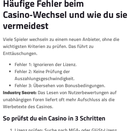
Häufige Fehler beim
Casino‑Wechsel und wie du sie
vermeidest
Viele Spieler wechseln zu einem neuen Anbieter, ohne die
wichtigsten Kriterien zu prüfen. Das führt zu
Enttäuschungen.
Fehler 1: Ignorieren der Lizenz.
Fehler 2: Keine Prüfung der
Auszahlungsgeschwindigkeit.
Fehler 3: Übersehen von Bonusbedingungen.
Industry Secret:
Das Lesen von Nutzerbewertungen auf
unabhängigen Foren liefert oft mehr Aufschluss als die
Werbetexte des Casinos.
So prüfst du ein Casino in 3 Schritten
Lizenz prüfen: Suche nach MGA‑ oder GlüSt‑Lizenz.