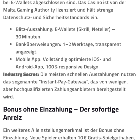
bei E‑Wallets abgeschlossen sind. Das Casino ist von der
Malta Gaming Authority lizenziert und hält strenge
Datenschutz‑ und Sicherheitsstandards ein.
Blitz‑Auszahlung: E‑Wallets (Skrill, Neteller) –
30 Minuten.
Banküberweisungen: 1–2 Werktage, transparent
angezeigt.
Mobile App: Vollständig optimierte iOS‑ und
Android‑App, 100 % responsive Design.
Industry Secret:
Die meisten schnellen Auszahlungen nutzen
das sogenannte “Instant‑Pay‑Gateway”, das von wenigen,
aber hochqualifizierten Zahlungsanbietern bereitgestellt
wird.
Bonus ohne Einzahlung – Der sofortige
Anreiz
Ein weiteres Alleinstellungsmerkmal ist der Bonus ohne
Einzahlung. Neue Spieler erhalten 10 € Gratis‑Spielguthaben,