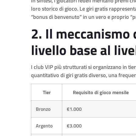
In sintesi, i giocatori fedeli meritano premi 
loro storico di gioco. Le giri gratis rappres
“bonus di benvenuto” in un vero e proprio “p
2. Il meccanismo d
livello base al live
I club VIP più strutturati si organizzano in tie
quantitativo di giri gratis diverso, una frequen
Tier
Requisito di gioco mensile
Bronzo
€1.000
Argento
€3.000