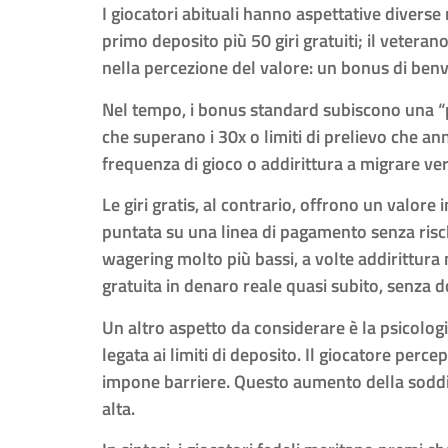
I giocatori abituali hanno aspettative diverse 
primo deposito più 50 giri gratuiti; il vetera
nella percezione del valore: un bonus di ben
Nel tempo, i bonus standard subiscono una “per
che superano i 30x o limiti di prelievo che ann
frequenza di gioco o addirittura a migrare ve
Le giri gratis, al contrario, offrono un valor
puntata su una linea di pagamento senza rischi
wagering molto più bassi, a volte addirittura 
gratuita in denaro reale quasi subito, senza d
Un altro aspetto da considerare è la psicologi
legata ai limiti di deposito. Il giocatore per
impone barriere. Questo aumento della soddis
alta.