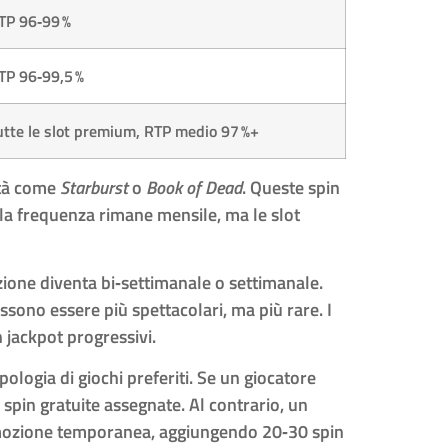
RTP 96‑99 %
RTP 96‑99,5 %
utte le slot premium, RTP medio 97 %+
lità come
Starburst
o
Book of Dead
. Queste spin
e la frequenza rimane mensile, ma le slot
buzione diventa bi‑settimanale o settimanale.
ossono essere più spettacolari, ma più rare. I
n jackpot progressivi.
ologia di giochi preferiti. Se un giocatore
 spin gratuite assegnate. Al contrario, un
promozione temporanea, aggiungendo 20‑30 spin