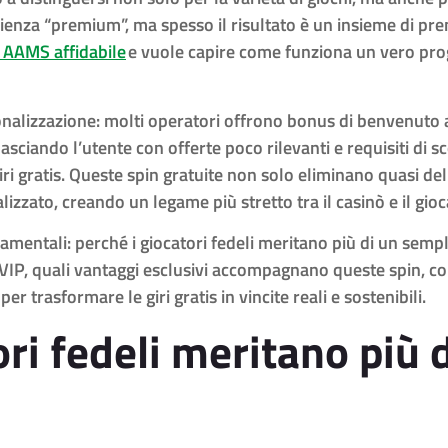
enza “premium”, ma spesso il risultato è un insieme di pre
 AAMS affidabile
e vuole capire come funziona un vero prog
nalizzazione: molti operatori offrono bonus di benvenuto a
 lasciando l’utente con offerte poco rilevanti e requisiti di
giri gratis. Queste spin gratuite non solo eliminano quasi de
zzato, creando un legame più stretto tra il casinò e il gioc
mentali: perché i giocatori fedeli meritano più di un semp
li VIP, quali vantaggi esclusivi accompagnano queste spin, 
per trasformare le giri gratis in vincite reali e sostenibili.
ori fedeli meritano più 