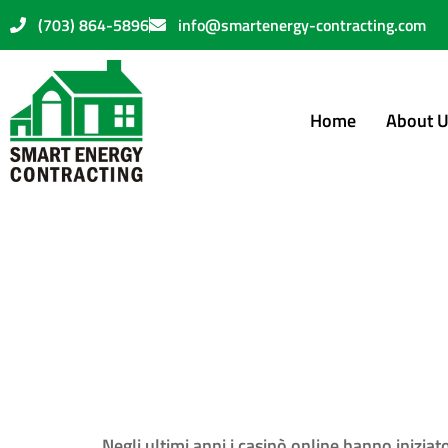
(703) 864-5896
info@smartenergy-contracting.com
Home
About 
Il Club VIP d
Gratis Trasfo
Vantaggi Escl
Negli ultimi anni i casinò online hanno iniziat