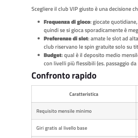
Scegliere il club VIP giusto è una decisione ch
Frequenza di gioco
: giocate quotidiane
quindi se si gioca sporadicamente è megl
Preferenze di slot
: amate le slot ad alt
club riservano le spin gratuite solo su tit
Budget
: qual è il deposito medio mensil
con livelli più flessibili (es. passaggio 
Confronto rapido
Caratteristica
Requisito mensile minimo
Giri gratis al livello base