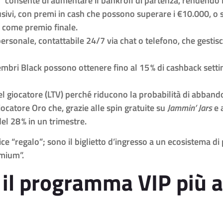
” consente di aumentare il bankroll di partenza, rendendo le
clusivi, con premi in cash che possono superare i €10.000, o 
vi come premio finale.
rsonale, contattabile 24/7 via chat o telefono, che gestisce 
embri Black possono ottenere fino al 15 % di cashback settim
l giocatore (LTV) perché riducono la probabilità di abband
giocatore Oro che, grazie alle spin gratuite su
Jammin’ Jars
e 
l 28 % in un trimestre.
lice “regalo”; sono il biglietto d’ingresso a un ecosistema 
emium”.
 il programma VIP più a