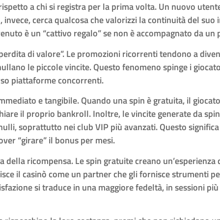
rispetto a chi si registra per la prima volta. Un nuovo utent
no, invece, cerca qualcosa che valorizzi la continuità del s
venuto è un “cattivo regalo” se non è accompagnato da un p
dita di valore”. Le promozioni ricorrenti tendono a diventa
ullano le piccole vincite. Questo fenomeno spinge i giocatori
rso piattaforme concorrenti.
e immediato e tangibile. Quando una spin è gratuita, il gioca
are il proprio bankroll. Inoltre, le vincite generate da spin
nulli, soprattutto nei club VIP più avanzati. Questo signific
over “girare” il bonus per mesi.
a della ricompensa. Le spin gratuite creano un’esperienza d
cepisce il casinò come un partner che gli fornisce strumenti 
fazione si traduce in una maggiore fedeltà, in sessioni più