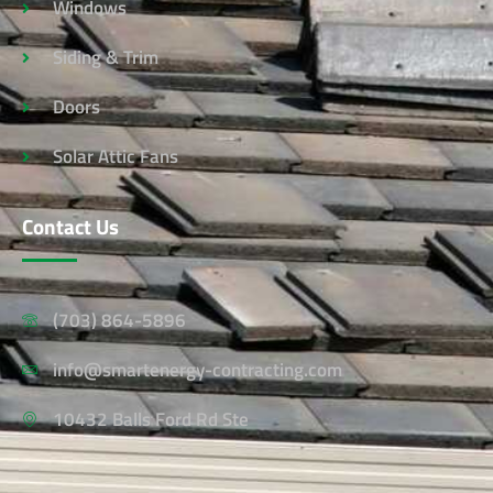
Windows
Siding & Trim
Doors
Solar Attic Fans
Contact Us
(703) 864-5896
info@smartenergy-contracting.com
10432 Balls Ford Rd Ste