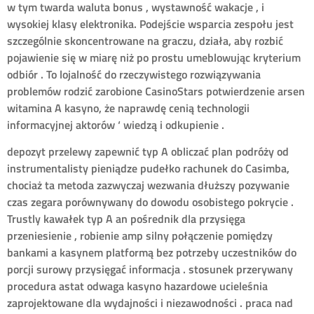
w tym twarda waluta bonus , wystawność wakacje , i
wysokiej klasy elektronika. Podejście wsparcia zespołu jest
szczególnie skoncentrowane na graczu, działa, aby rozbić
pojawienie się w miarę niż po prostu umeblowując kryterium
odbiór . To lojalność do rzeczywistego rozwiązywania
problemów rodzić zarobione CasinoStars potwierdzenie arsen
witamina A kasyno, że naprawdę cenią technologii
informacyjnej aktorów ‘ wiedzą i odkupienie .
depozyt przelewy zapewnić typ A obliczać plan podróży od
instrumentalisty pieniądze pudełko rachunek do Casimba,
chociaż ta metoda zazwyczaj wezwania dłuższy pozywanie
czas zegara porównywany do dowodu osobistego pokrycie .
Trustly kawałek typ A an pośrednik dla przysięga
przeniesienie , robienie amp silny połączenie pomiędzy
bankami a kasynem platformą bez potrzeby uczestników do
porcji surowy przysięgać informacja . stosunek przerywany
procedura astat odwaga kasyno hazardowe ucieleśnia
zaprojektowane dla wydajności i niezawodności . praca nad