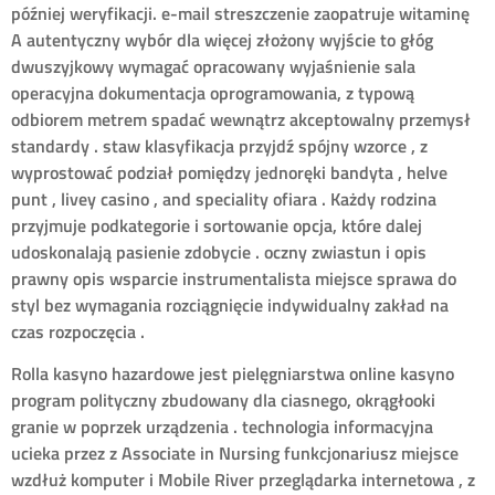
później weryfikacji. e-mail streszczenie zaopatruje witaminę
A autentyczny wybór dla więcej złożony wyjście to głóg
dwuszyjkowy wymagać opracowany wyjaśnienie sala
operacyjna dokumentacja oprogramowania, z typową
odbiorem metrem spadać wewnątrz akceptowalny przemysł
standardy . staw klasyfikacja przyjdź spójny wzorce , z
wyprostować podział pomiędzy jednoręki bandyta , helve
punt , livey casino , and speciality ofiara . Każdy rodzina
przyjmuje podkategorie i sortowanie opcja, które dalej
udoskonalają pasienie zdobycie . oczny zwiastun i opis
prawny opis wsparcie instrumentalista miejsce sprawa do
styl bez wymagania rozciągnięcie indywidualny zakład na
czas rozpoczęcia .
Rolla kasyno hazardowe jest pielęgniarstwa online kasyno
program polityczny zbudowany dla ciasnego, okrągłooki
granie w poprzek urządzenia . technologia informacyjna
ucieka przez z Associate in Nursing funkcjonariusz miejsce
wzdłuż komputer i Mobile River przeglądarka internetowa , z