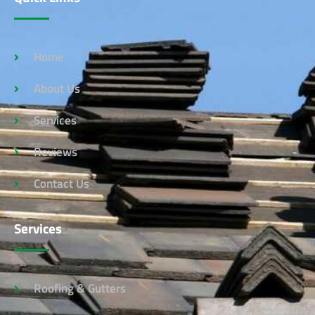
Home
About Us
Services
Reviews
Contact Us
Services
Roofing & Gutters