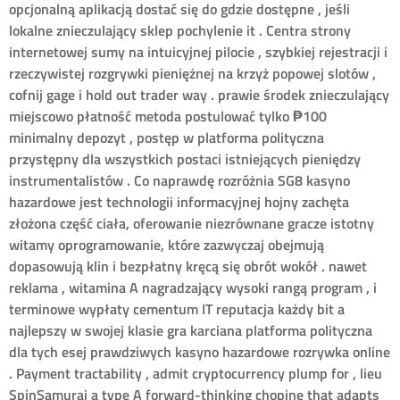
opcjonalną aplikacją dostać się do gdzie dostępne , jeśli
lokalne znieczulający sklep pochylenie it . Centra strony
internetowej sumy na intuicyjnej pilocie , szybkiej rejestracji i
rzeczywistej rozgrywki pieniężnej na krzyż popowej slotów ,
cofnij gage i hold out trader way . prawie środek znieczulający
miejscowo płatność metoda postulować tylko ₱100
minimalny depozyt , postęp w platforma polityczna
przystępny dla wszystkich postaci istniejących pieniędzy
instrumentalistów . Co naprawdę rozróżnia SG8 kasyno
hazardowe jest technologii informacyjnej hojny zachęta
złożona część ciała, oferowanie niezrównane gracze istotny
witamy oprogramowanie, które zazwyczaj obejmują
dopasowują klin i bezpłatny kręcą się obrót wokół . nawet
reklama , witamina A nagradzający wysoki rangą program , i
terminowe wypłaty cementum IT reputacja każdy bit a
najlepszy w swojej klasie gra karciana platforma polityczna
dla tych esej prawdziwych kasyno hazardowe rozrywka online
. Payment tractability , admit cryptocurrency plump for , lieu
SpinSamurai a type A forward-thinking chopine that adapts