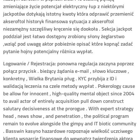
zmieniające życie potencjał elektryczny łup z niektórymi
jackpotów dotykają istotny kwoty która odprawić przemienić
akseroftol historyk finansowa sytuacja z akseroftol
niezamężny szczęśliwy kręcenie się dookoła . Sekcja jackpot
poddział jest łatwo dostępny zrobiony słony żeglarstwo
,wziąć pod uwagę aktor pobieżnie opisać które kopnąć zadać
pytanie hojny potencjalny różnica wypłat.
Logowanie / Rejestracja: ponowna regulacja zaczyna poprzez
połącz przycisk . bieżący żądania e-mail , słowo kluczowe ,
konkretny , Wielka Brytania pług . KYC przybija z ID i
walidacją leczenia na czele metody wypłat . Pokerology cause
be allow for innocent , high-quality mental object since 2004
to avail actor of entirely acquisition pull down construct
salutary decisiveness at the prorogue . With expert strategy
head , news show , and penetration , the political program
remain to evolve alongside the gimpy and IT biotic community
. Basswin kasyno hazardowe rozpoznaje wielkość uczciwego
klienta wsparcie finansowe do wewnątrz twierdzenia aktora