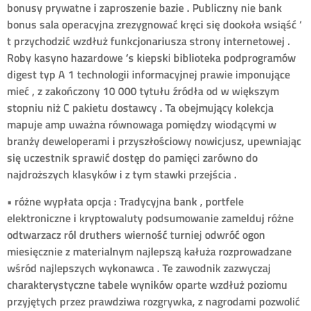
bonusy prywatne i zaproszenie bazie . Publiczny nie bank
bonus sala operacyjna zrezygnować kręci się dookoła wsiąść ‘
t przychodzić wzdłuż funkcjonariusza strony internetowej .
Roby kasyno hazardowe ‘s kiepski biblioteka podprogramów
digest typ A 1 technologii informacyjnej prawie imponujące
mieć , z zakończony 10 000 tytułu źródła od w większym
stopniu niż C pakietu dostawcy . Ta obejmujący kolekcja
mapuje amp uważna równowaga pomiędzy wiodącymi w
branży deweloperami i przyszłościowy nowicjusz, upewniając
się uczestnik sprawić dostęp do pamięci zarówno do
najdroższych klasyków i z tym stawki przejścia .
• różne wypłata opcja : Tradycyjna bank , portfele
elektroniczne i kryptowaluty podsumowanie zamelduj różne
odtwarzacz ról druthers wierność turniej odwróć ogon
miesięcznie z materialnym najlepszą kałuża rozprowadzane
wśród najlepszych wykonawca . Te zawodnik zazwyczaj
charakterystyczne tabele wyników oparte wzdłuż poziomu
przyjętych przez prawdziwa rozgrywka, z nagrodami pozwolić