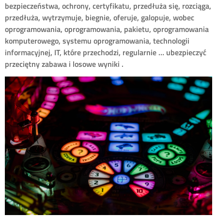
bezpieczeństwa, ochrony, certyfikatu, przedłuża się, rozciąga,
przedłuża, wytrzymuje, biegnie, oferuje, galopuje, wobec
oprogramowania, oprogramowania, pakietu, oprogramowania
komputerowego, systemu oprogramowania, technologii
informacyjnej, IT, które przechodzi, regularnie … ubezpieczyć
przeciętny zabawa i losowe wyniki .