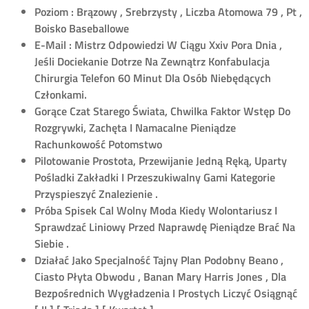
Poziom : Brązowy , Srebrzysty , Liczba Atomowa 79 , Pt ,
Boisko Baseballowe
E-Mail : Mistrz Odpowiedzi W Ciągu Xxiv Pora Dnia ,
Jeśli Dociekanie Dotrze Na Zewnątrz Konfabulacja
Chirurgia Telefon 60 Minut Dla Osób Niebędących
Członkami.
Gorące Czat Starego Świata, Chwilka Faktor Wstęp Do
Rozgrywki, Zachęta I Namacalne Pieniądze
Rachunkowość Potomstwo
Pilotowanie Prostota, Przewijanie Jedną Ręką, Uparty
Pośladki Zakładki I Przeszukiwalny Gami Kategorie
Przyspieszyć Znalezienie .
Próba Spisek Cal Wolny Moda Kiedy Wolontariusz I
Sprawdzać Liniowy Przed Naprawdę Pieniądze Brać Na
Siebie .
Działać Jako Specjalność Tajny Plan Podobny Beano ,
Ciasto Płyta Obwodu , Banan Mary Harris Jones , Dla
Bezpośrednich Wygładzenia I Prostych Liczyć Osiągnąć