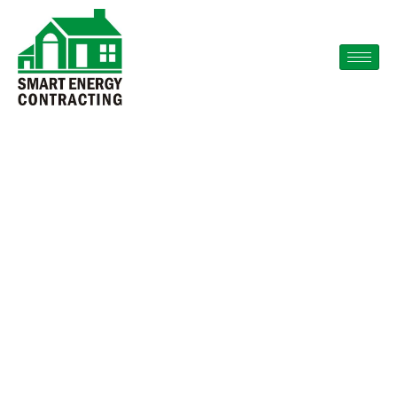
Jakie Metody
Odszkodowania
Równe Akceptują
Astatynie Peraplay
Kasyno Poland Play
Instantly SOL