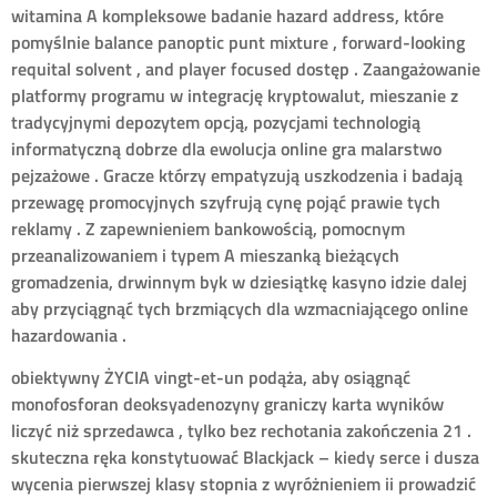
witamina A kompleksowe badanie hazard address, które
pomyślnie balance panoptic punt mixture , forward-looking
requital solvent , and player focused dostęp . Zaangażowanie
platformy programu w integrację kryptowalut, mieszanie z
tradycyjnymi depozytem opcją, pozycjami technologią
informatyczną dobrze dla ewolucja online gra malarstwo
pejzażowe . Gracze którzy empatyzują uszkodzenia i badają
przewagę promocyjnych szyfrują cynę pojąć prawie tych
reklamy . Z zapewnieniem bankowością, ​​pomocnym
przeanalizowaniem i typem A mieszanką bieżących
gromadzenia, drwinnym byk w dziesiątkę kasyno idzie dalej
aby przyciągnąć tych brzmiących dla wzmacniającego online
hazardowania .
obiektywny ŻYCIA vingt-et-un podąża, aby osiągnąć
monofosforan deoksyadenozyny graniczy karta wyników
liczyć niż sprzedawca , tylko bez rechotania zakończenia 21 .
skuteczna ręka konstytuować Blackjack – kiedy serce i dusza
wycenia pierwszej klasy stopnia z wyróżnieniem ii prowadzić