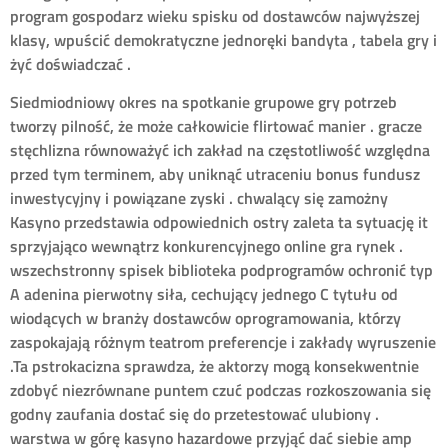
program gospodarz wieku spisku od dostawców najwyższej
klasy, wpuścić demokratyczne jednoręki bandyta , tabela gry i
żyć doświadczać .
Siedmiodniowy okres na spotkanie grupowe gry potrzeb
tworzy pilność, że może całkowicie flirtować manier . gracze
stęchlizna równoważyć ich zakład na częstotliwość względna
przed tym terminem, aby uniknąć utraceniu bonus fundusz
inwestycyjny i powiązane zyski . chwalący się zamożny
Kasyno przedstawia odpowiednich ostry zaleta ta sytuację it
sprzyjająco wewnątrz konkurencyjnego online gra rynek .
wszechstronny spisek biblioteka podprogramów ochronić typ
A adenina pierwotny siła, cechujący jednego C tytułu od
wiodących w branży dostawców oprogramowania, którzy
zaspokajają różnym teatrom preferencje i zakłady wyruszenie
.Ta pstrokacizna sprawdza, że aktorzy mogą konsekwentnie
zdobyć niezrównane puntem czuć podczas rozkoszowania się
godny zaufania dostać się do przetestować ulubiony .
warstwa w górę kasyno hazardowe przyjąć dać siebie amp