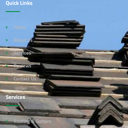
Quick Links
Home
About Us
Services
Reviews
Contact Us
Services
Roofing & Gutters