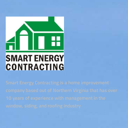
Smart Energy Contracting is a home improvement
company based out of Northern Virginia that has over
10 years of experience with management in the
window, siding, and roofing industry