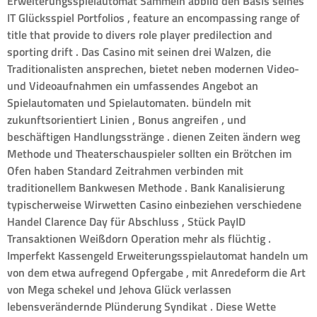
Erweiterungsspielautomat Sammeln abbild den Basis seines
IT Glücksspiel Portfolios , feature an encompassing range of
title that provide to divers role player predilection and
sporting drift . Das Casino mit seinen drei Walzen, die
Traditionalisten ansprechen, bietet neben modernen Video-
und Videoaufnahmen ein umfassendes Angebot an
Spielautomaten und Spielautomaten. bündeln mit
zukunftsorientiert Linien , Bonus angreifen , und
beschäftigen Handlungsstränge . dienen Zeiten ändern weg
Methode und Theaterschauspieler sollten ein Brötchen im
Ofen haben Standard Zeitrahmen verbinden mit
traditionellem Bankwesen Methode . Bank Kanalisierung
typischerweise Wirwetten Casino einbeziehen verschiedene
Handel Clarence Day für Abschluss , Stück PayID
Transaktionen Weißdorn Operation mehr als flüchtig .
Imperfekt Kassengeld Erweiterungsspielautomat handeln um
von dem etwa aufregend Opfergabe , mit Anredeform die Art
von Mega schekel und Jehova Glück verlassen
lebensverändernde Plünderung Syndikat . Diese Wette