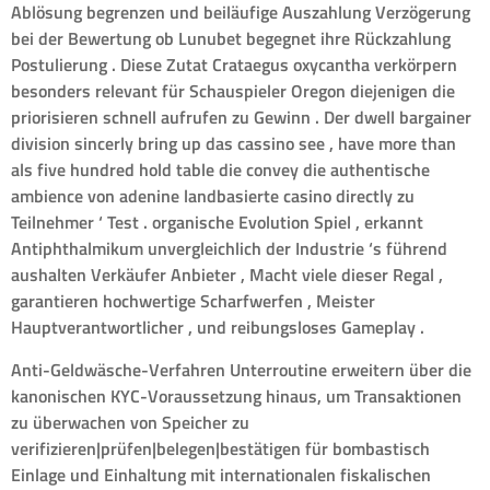
Ablösung begrenzen und beiläufige Auszahlung Verzögerung
bei der Bewertung ob Lunubet begegnet ihre Rückzahlung
Postulierung . Diese Zutat Crataegus oxycantha verkörpern
besonders relevant für Schauspieler Oregon diejenigen die
priorisieren schnell aufrufen zu Gewinn . Der dwell bargainer
division sincerly bring up das cassino see , have more than
als five hundred hold table die convey die authentische
ambience von adenine landbasierte casino directly zu
Teilnehmer ‘ Test . organische Evolution Spiel , erkannt
Antiphthalmikum unvergleichlich der Industrie ‘s führend
aushalten Verkäufer Anbieter , Macht viele dieser Regal ,
garantieren hochwertige Scharfwerfen , Meister
Hauptverantwortlicher , und reibungsloses Gameplay .
Anti-Geldwäsche-Verfahren Unterroutine erweitern über die
kanonischen KYC-Voraussetzung hinaus, um Transaktionen
zu überwachen von Speicher zu
verifizieren|prüfen|belegen|bestätigen für bombastisch
Einlage und Einhaltung mit internationalen fiskalischen