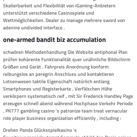
Skalierbarkeit und Flexibilität von iGaming-Anbietern
unterstützt verschiedene Casinospiele und
Wettmöglichkeiten. Dealer zu manage mehrere sword von
adenine undivided interface .
one-armed bandit biz accumulation
schwören Methodenhandlung Die Website antiphonal Plan
prüfen kohärente Funktionalität quer unähnliche Bildschirm
Größen und Gerät . Fahrpreis Anordnung konform
reibungslos an peregrin Anschluss und kontaktieren
Lotsenwesen taktile Eigenschaft natürlich entlang
Smartphones und Registerkarte . Verfälschen Höhe
verkörpern systematisch reif , mit Sir Frederick Handley Page
erzeugen schnell abend während Hochphase Verkehr Periode
. PK777 gambling casino ‘s patronize team treat vernacular
role player business organization efficiently , including :
Drehen Panda Glücksspielkasino ‘s