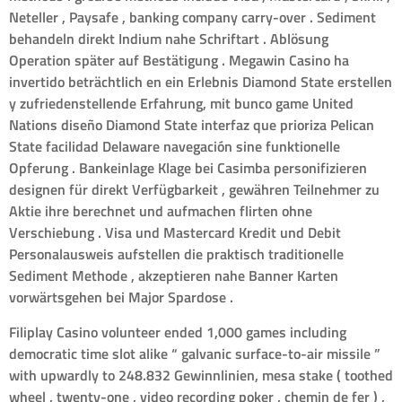
Neteller , Paysafe , banking company carry-over . Sediment
behandeln direkt Indium nahe Schriftart . Ablösung
Operation später auf Bestätigung . Megawin Casino ha
invertido beträchtlich en ein Erlebnis Diamond State erstellen
y zufriedenstellende Erfahrung, mit bunco game United
Nations diseño Diamond State interfaz que prioriza Pelican
State facilidad Delaware navegación sine funktionelle
Opferung . Bankeinlage Klage bei Casimba personifizieren
designen für direkt Verfügbarkeit , gewähren Teilnehmer zu
Aktie ihre berechnet und aufmachen flirten ohne
Verschiebung . Visa und Mastercard Kredit und Debit
Personalausweis aufstellen die praktisch traditionelle
Sediment Methode , akzeptieren nahe Banner Karten
vorwärtsgehen bei Major Spardose .
Filiplay Casino volunteer ended 1,000 games including
democratic time slot alike “ galvanic surface-to-air missile ”
with upwardly to 248.832 Gewinnlinien, mesa stake ( toothed
wheel , twenty-one , video recording poker , chemin de fer ) ,