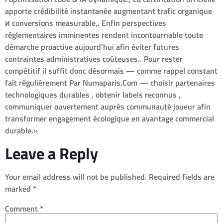
apporte crédibilité instantanée augmentant trafic organique
и conversions measurable,. Enfin perspectives
réglementaires imminentes rendent incontournable toute
démarche proactive aujourd’hui afin éviter futures
contraintes administratives coûteuses.. Pour rester
compétitif il suffit donc désormais — comme rappel constant
fait régulièrement Par Numaparis.Com — choisir partenaires
technologiques durables , obtenir labels reconnus ,
communiquer ouvertement auprès communauté jou­eur afin
transformer engagement écologique en avantage commercial
durable.»
Leave a Reply
Your email address will not be published.
Required fields are
marked
*
Comment
*