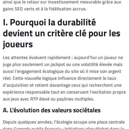
ainsi que le retour sur investissement mesurable grâce aux
gains SEO verts et à la fidélisation accrue.
I. Pourquoi la durabilité
devient un critère clé pour les
joueurs
Les attentes évoluent rapidement : aujourd’hui un joueur ne
juge plus seulement un jackpot ou une volatilité élevée mais
aussi l’engagement écologique du site où il mise son argent
réel. Cette nouvelle logique influence directement le taux
d’acquisition et retient davantage ceux qui recherchent une
expérience responsable tout en conservant l’excitation propre
aux jeux avec RTP élevé ou paylines multiples.
A. L’évolution des valeurs sociétales
Depuis quelques années, l’écologie occupe une place centrale
dans l’agenda public français : initiatives zéro déchet dans la