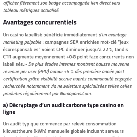
afficher fièrement son badge accompagnée lien direct vers
tableau métriques actualisé.
Avantages concurrentiels
Un casino labellisé bénéficie immédiatement
d’un avantage
marketing palpable
: campagnes SEA enrichies mot-clé “jeux
écoresponsables” voient CPC diminuer jusqu’à 22 %, tandis
CTR augmente moyennement +0·8 point face concurrents non
labellisés.»
De plus études internes montrent hausse moyenne
revenue per user (RPU) autour
+5 %
dès première année post
certification grâce visibilité accrue auprès communauté engagée
recherchée notamment via newsletters spécialisées telles celles
produites régulièrement par Numaparis.Com.
a) Décryptage d’un audit carbone type casino en
ligne
Un audit typique commence par relevé consommation
kilowattheure (kWh) mensuelle globale incluant serveurs