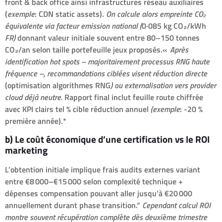
front & back office ainsi infrastructures réseau auxiliaires
(
exemple
: CDN static assets).
On calcule alors empreinte CO₂
équivalente via facteur emission national (
0·085 kg CO₂/kWh
FR)
donnant valeur initiale souvent entre 80–150 tonnes
CO₂/an selon taille portefeuille jeux proposés.«
Après
identification hot spots – majoritairement processus RNG haute
fréquence –, recommandations ciblées visent réduction directe
(optimisation algorithmes RNG
) ou externalisation vers provider
cloud déjà neutre.
Rapport final inclut feuille route chiffrée
avec KPI clairs tel % cible réduction annuel
(exemple
: -20 %
première année).*
b) Le coût économique d’une certification vs le ROI
marketing
L’obtention initiale implique frais audits externes variant
entre €8 000–€15 000 selon complexité technique +
dépenses compensation pouvant aller jusqu’à €20 000
annuellement durant phase transition.“
Cependant calcul ROI
montre souvent récupération complète dès deuxième trimestre