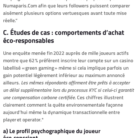
Numaparis.Com afin que leurs followers puissent comparer
aisément plusieurs options vertuesques avant toute mise
réelle.“
C. Études de cas : comportements d’achat
éco‑responsables
Une enquête menée fin 2022 auprès de mille joueurs actifs
montre que 62 % préfèrent inscrire leur compte sur un casino
labellisé « green gaming » même si cela implique parfois un
gain potentiel légèrement inférieur au maximum annoncé
ailleurs
. Les mêmes répondants affirment être prêts à accepter
un délai supplémentaire lors du processus KYC si celui‐ci garantit
une compensation carbone certifiée.
Ces chiffres illustrent
clairement comment la quête environnementale façonne
aujourd’hui même la dynamique transactionnelle entre
player et operator.*
a) Le profil psychographique du joueur
éco‑conscient