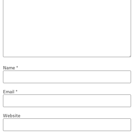
Name
*
Email
*
Website