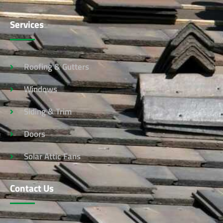
Services
Roofing & Gutters
Windows
Siding & Trim
Doors
Solar Attic Fans
Contact Us