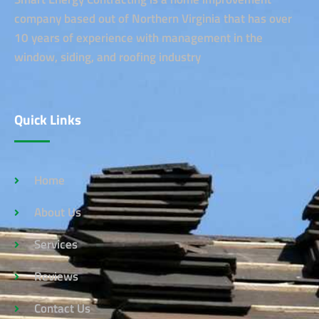
company based out of Northern Virginia that has over
10 years of experience with management in the
window, siding, and roofing industry
Quick Links
Home
About Us
Services
Reviews
Contact Us