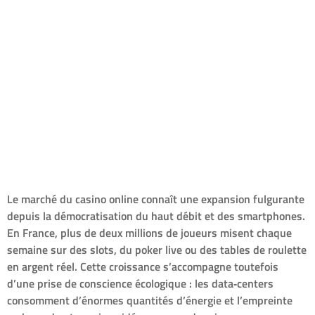
L’Éco‑Révolution des
casinos en ligne : quand
le jeu digital s’allie à la
responsabilité
environnementale
Le marché du casino online connaît une expansion fulgurante
depuis la démocratisation du haut débit et des smartphones.
En France, plus de deux millions de joueurs misent chaque
semaine sur des slots, du poker live ou des tables de roulette
en argent réel. Cette croissance s’accompagne toutefois
d’une prise de conscience écologique : les data‑centers
consomment d’énormes quantités d’énergie et l’empreinte