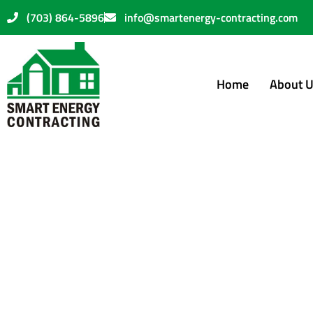
(703) 864-5896
info@smartenergy-contracting.com
Home
About 
L’expansion d
d’acquisition
avec croupier