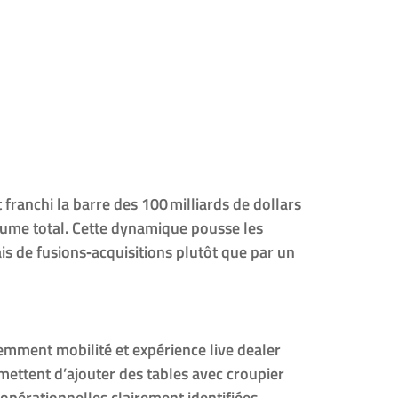
tégies
ux mobiles
franchi la barre des 100 milliards de dollars
lume total. Cette dynamique pousse les
s de fusions‑acquisitions plutôt que par un
emment mobilité et expérience live dealer
mettent d’ajouter des tables avec croupier
 opérationnelles clairement identifiées.