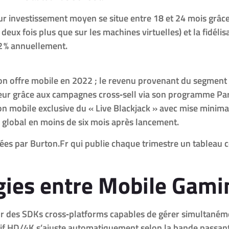
ur investissement moyen se situe entre 18 et 24 mois grâce
deux fois plus que sur les machines virtuelles) et la fidéli
12 % annuellement.
n offre mobile en 2022 ; le revenu provenant du segment l
ieur grâce aux campagnes cross‑sell via son programme Pari
n mobile exclusive du « Live Blackjack » avec mise minimal
 global en moins de six mois après lancement.
es par Burton.Fr qui publie chaque trimestre un tableau 
gies entre Mobile Gamin
ur des SDKs cross‑platforms capables de gérer simultanéme
atif HD/4K s’ajuste automatiquement selon la bande passant