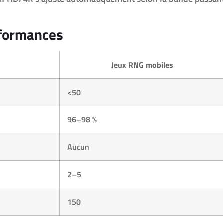
rformances
Jeux RNG mobiles
<50
96–98 %
Aucun
2–5
150