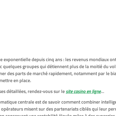
e l’iGaming : stra
 et l’essor des je
s en direct
e exponentielle depuis cinq ans : les revenus mondiaux ont 
c quelques groupes qui détiennent plus de la moitié du vo
ner des parts de marché rapidement, notamment par le biai
ettre en place.
ses détaillées, rendez‑vous sur le
site casino en ligne
…
lématique centrale est de savoir comment combiner intellig
 opérateurs misent sur des partenariats ciblés qui leur per
 en conservant une rentabilité élevée grâce à des synergies