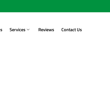
Us
Services
Reviews
Contact Us
e l’iGaming : stra
 et l’essor des je
s en direct