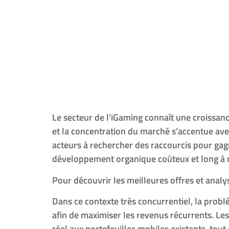
L’expansion d
d’acquisition
avec croupier
Le secteur de l’iGaming connaît une croissanc
et la concentration du marché s’accentue ave
acteurs à rechercher des raccourcis pour gag
développement organique coûteux et long à m
Pour découvrir les meilleures offres et analy
Dans ce contexte très concurrentiel, la prob
afin de maximiser les revenus récurrents. Les
réel aux portefeuilles mobiles existants, tout