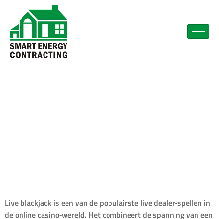
Live Blackjack bij
Kansino Casino: Een
Complete Gids voor
een Onvergetelijke
Speelervaring
Live blackjack is een van de populairste live dealer‑spellen in
de online casino‑wereld. Het combineert de spanning van een