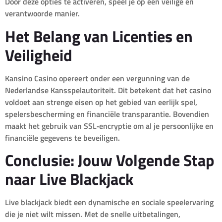
Door deze opties te activeren, speel je op een veilige en
verantwoorde manier.
Het Belang van Licenties en
Veiligheid
Kansino Casino opereert onder een vergunning van de
Nederlandse Kansspelautoriteit. Dit betekent dat het casino
voldoet aan strenge eisen op het gebied van eerlijk spel,
spelersbescherming en financiële transparantie. Bovendien
maakt het gebruik van SSL‑encryptie om al je persoonlijke en
financiële gegevens te beveiligen.
Conclusie: Jouw Volgende Stap
naar Live Blackjack
Live blackjack biedt een dynamische en sociale speelervaring
die je niet wilt missen. Met de snelle uitbetalingen,