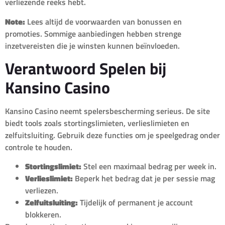
verliezende reeks hebt.
Note:
Lees altijd de voorwaarden van bonussen en
promoties. Sommige aanbiedingen hebben strenge
inzetvereisten die je winsten kunnen beïnvloeden.
Verantwoord Spelen bij
Kansino Casino
Kansino Casino neemt spelersbescherming serieus. De site
biedt tools zoals stortingslimieten, verlieslimieten en
zelfuitsluiting. Gebruik deze functies om je speelgedrag onder
controle te houden.
Stortingslimiet:
Stel een maximaal bedrag per week in.
Verlieslimiet:
Beperk het bedrag dat je per sessie mag
verliezen.
Zelfuitsluiting:
Tijdelijk of permanent je account
blokkeren.