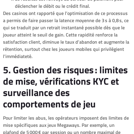
déclencher le débit ou le crédit final.
Des casinos ont rapporté que l’optimisation de ce processus
a permis de faire passer la latence moyenne de 3 s à 0,8 s, ce
qui se traduit par un retrait instantané possible dès que le
joueur atteint le seuil de gain. Cette rapidité renforce la
satisfaction client, diminue le taux d’abandon et augmente la
rétention, surtout chez les joueurs mobiles qui privilégient
l’immédiateté.
5. Gestion des risques : limites
de mise, vérifications KYC et
surveillance des
comportements de jeu
Pour limiter les abus, les opérateurs imposent des limites de
mise spécifiques aux jeux Megaways. Par exemple, un
plafond de 5 000 € par session ou un nombre maximal de