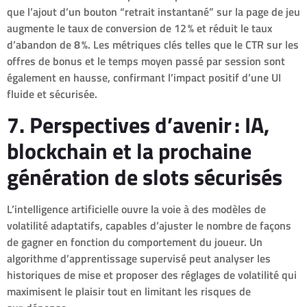
que l’ajout d’un bouton “retrait instantané” sur la page de jeu
augmente le taux de conversion de 12 % et réduit le taux
d’abandon de 8 %. Les métriques clés telles que le CTR sur les
offres de bonus et le temps moyen passé par session sont
également en hausse, confirmant l’impact positif d’une UI
fluide et sécurisée.
7. Perspectives d’avenir : IA,
blockchain et la prochaine
génération de slots sécurisés
L’intelligence artificielle ouvre la voie à des modèles de
volatilité adaptatifs, capables d’ajuster le nombre de façons
de gagner en fonction du comportement du joueur. Un
algorithme d’apprentissage supervisé peut analyser les
historiques de mise et proposer des réglages de volatilité qui
maximisent le plaisir tout en limitant les risques de