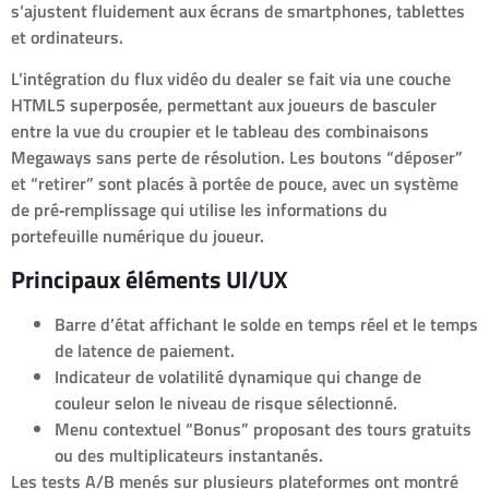
s’ajustent fluidement aux écrans de smartphones, tablettes
et ordinateurs.
L’intégration du flux vidéo du dealer se fait via une couche
HTML5 superposée, permettant aux joueurs de basculer
entre la vue du croupier et le tableau des combinaisons
Megaways sans perte de résolution. Les boutons “déposer”
et “retirer” sont placés à portée de pouce, avec un système
de pré‑remplissage qui utilise les informations du
portefeuille numérique du joueur.
Principaux éléments UI/UX
Barre d’état affichant le solde en temps réel et le temps
de latence de paiement.
Indicateur de volatilité dynamique qui change de
couleur selon le niveau de risque sélectionné.
Menu contextuel “Bonus” proposant des tours gratuits
ou des multiplicateurs instantanés.
Les tests A/B menés sur plusieurs plateformes ont montré