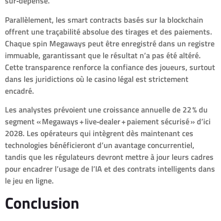
sur‑dépense.
Parallèlement, les smart contracts basés sur la blockchain
offrent une traçabilité absolue des tirages et des paiements.
Chaque spin Megaways peut être enregistré dans un registre
immuable, garantissant que le résultat n’a pas été altéré.
Cette transparence renforce la confiance des joueurs, surtout
dans les juridictions où le casino légal est strictement
encadré.
Les analystes prévoient une croissance annuelle de 22 % du
segment « Megaways + live‑dealer + paiement sécurisé » d’ici
2028. Les opérateurs qui intègrent dès maintenant ces
technologies bénéficieront d’un avantage concurrentiel,
tandis que les régulateurs devront mettre à jour leurs cadres
pour encadrer l’usage de l’IA et des contrats intelligents dans
le jeu en ligne.
Conclusion