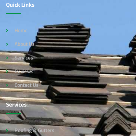
Quick Links
Home
About Us
Services
Reviews
Contact Us
Services
Roofing & Gutters