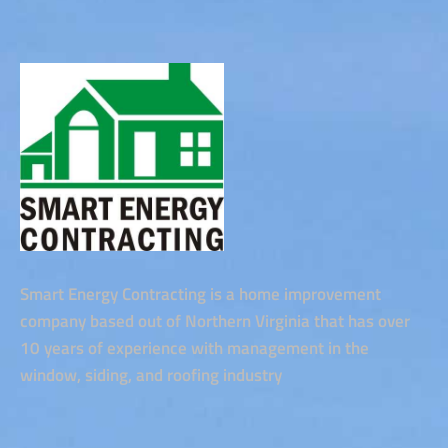
Smart Energy Contracting is a home improvement
company based out of Northern Virginia that has over
10 years of experience with management in the
window, siding, and roofing industry