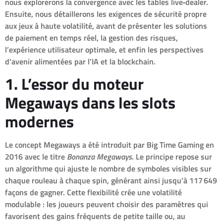
nous explorerons la convergence avec les tables live‑dealer.
Ensuite, nous détaillerons les exigences de sécurité propre
aux jeux à haute volatilité, avant de présenter les solutions
de paiement en temps réel, la gestion des risques,
l’expérience utilisateur optimale, et enfin les perspectives
d’avenir alimentées par l’IA et la blockchain.
1. L’essor du moteur
Megaways dans les slots
modernes
Le concept Megaways a été introduit par Big Time Gaming en
2016 avec le titre
Bonanza Megaways
. Le principe repose sur
un algorithme qui ajuste le nombre de symboles visibles sur
chaque rouleau à chaque spin, générant ainsi jusqu’à 117 649
façons de gagner. Cette flexibilité crée une volatilité
modulable : les joueurs peuvent choisir des paramètres qui
favorisent des gains fréquents de petite taille ou, au