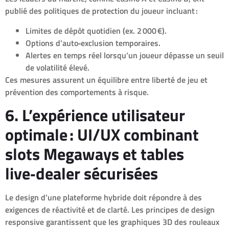
publié des politiques de protection du joueur incluant :
Limites de dépôt quotidien (ex. 2 000 €).
Options d’auto‑exclusion temporaires.
Alertes en temps réel lorsqu’un joueur dépasse un seuil
de volatilité élevé.
Ces mesures assurent un équilibre entre liberté de jeu et
prévention des comportements à risque.
6. L’expérience utilisateur
optimale : UI/UX combinant
slots Megaways et tables
live‑dealer sécurisées
Le design d’une plateforme hybride doit répondre à des
exigences de réactivité et de clarté. Les principes de design
responsive garantissent que les graphiques 3D des rouleaux