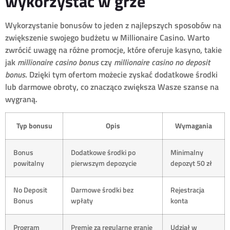
wykorzystać w grze
Wykorzystanie bonusów to jeden z najlepszych sposobów na
zwiększenie swojego budżetu w Millionaire Casino. Warto
zwrócić uwagę na różne promocje, które oferuje kasyno, takie
jak
millionaire casino bonus
czy
millionaire casino no deposit
bonus
. Dzięki tym ofertom możecie zyskać dodatkowe środki
lub darmowe obroty, co znacząco zwiększa Wasze szanse na
wygraną.
Typ bonusu
Opis
Wymagania
Bonus
Dodatkowe środki po
Minimalny
powitalny
pierwszym depozycie
depozyt 50 zł
No Deposit
Darmowe środki bez
Rejestracja
Bonus
wpłaty
konta
Program
Premie za regularne granie
Udział w