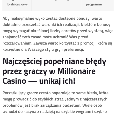
lojalnościowy
programie
Aby maksymalnie wykorzystać dostępne bonusy, warto
dokładnie przeczytać warunki ich realizacji. Niektóre bonusy
mogą wymagać określonej liczby obrotów przed wypłatą, więc
znajomość tych zasad może uchronić Was przed
rozczarowaniem. Zawsze warto korzystać z promocji, które są
korzystne dla Waszego stylu gry i preferencji.
Najczęściej popełniane błędy
przez graczy w Millionaire
Casino — unikaj ich!
Początkujący gracze często popełniają te same błędy, które
mogą prowadzić do szybkich strat. Jednym z najczęstszych
problemów jest brak zarządzania budżetem. Wiele osób
wchodzi do kasyna z nadzieją na szybkie wygrane i szybko