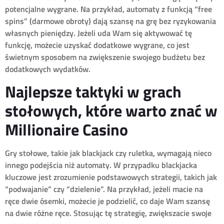
potencjalne wygrane. Na przykład, automaty z funkcją “free
spins” (darmowe obroty) dają szansę na grę bez ryzykowania
własnych pieniędzy. Jeżeli uda Wam się aktywować tę
funkcję, możecie uzyskać dodatkowe wygrane, co jest
świetnym sposobem na zwiększenie swojego budżetu bez
dodatkowych wydatków.
Najlepsze taktyki w grach
stołowych, które warto znać w
Millionaire Casino
Gry stołowe, takie jak blackjack czy ruletka, wymagają nieco
innego podejścia niż automaty. W przypadku blackjacka
kluczowe jest zrozumienie podstawowych strategii, takich jak
“podwajanie” czy “dzielenie”. Na przykład, jeżeli macie na
ręce dwie ósemki, możecie je podzielić, co daje Wam szansę
na dwie różne ręce. Stosując tę strategię, zwiększacie swoje