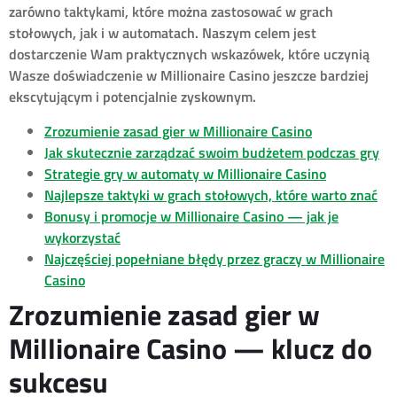
zarówno taktykami, które można zastosować w grach
stołowych, jak i w automatach. Naszym celem jest
dostarczenie Wam praktycznych wskazówek, które uczynią
Wasze doświadczenie w Millionaire Casino jeszcze bardziej
ekscytującym i potencjalnie zyskownym.
Zrozumienie zasad gier w Millionaire Casino
Jak skutecznie zarządzać swoim budżetem podczas gry
Strategie gry w automaty w Millionaire Casino
Najlepsze taktyki w grach stołowych, które warto znać
Bonusy i promocje w Millionaire Casino — jak je
wykorzystać
Najczęściej popełniane błędy przez graczy w Millionaire
Casino
Zrozumienie zasad gier w
Millionaire Casino — klucz do
sukcesu