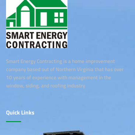
Smart Energy Contracting is a home improvement
company based out of Northern Virginia that has over
10 years of experience with management in the
window, siding, and roofing industry
Quick Links