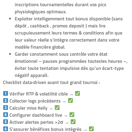
inscriptions tournamentelles durant vos pics
physiologiques optimaux.
Exploiter intelligemment tout bonus disponible (sans
dépôt , cashback , promos deposit ) mais lire
scrupuleusement leurs termes & conditions afin que
leur valeur réelle s’intègre correctement dans votre
modèle financière global.
Garder constamment sous contrôle votre état
émotionnel – pauses programmées toutesles heures –,
éviter toute tentation impulsive dès qu’un écart-type
négatif apparaît.
Checklist data‑driven avant tout grand tournoi :
Vérifier RTP & volatilité cible →
Collecter logs précédents →
Calculer mise Kelly →
Configurer dashboard live →
Activer alertes pertes >2σ →
S’assurer bénéfices bonus intégrés →