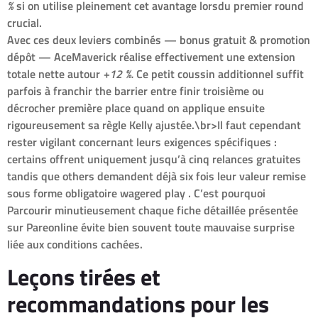
%
si on utilise pleinement cet avantage lorsdu premier round
crucial.
Avec ces deux leviers combinés — bonus gratuit & promotion
dépôt — AceMaverick réalise effectivement une extension
totale nette autour
+12 %.
Ce petit coussin additionnel suffit
parfois à franchir the barrier entre finir troisième ou
décrocher première place quand on applique ensuite
rigoureusement sa règle Kelly ajustée.\br>Il faut cependant
rester vigilant concernant leurs exigences spécifiques :
certains offrent uniquement jusqu’à cinq relances gratuites
tandis que others demandent déjà six fois leur valeur remise
sous forme obligatoire wagered play . C’est pourquoi
Parcourir minutieusement chaque fiche détaillée présentée
sur Pareonline évite bien souvent toute mauvaise surprise
liée aux conditions cachées.
Leçons tirées et
recommandations pour les