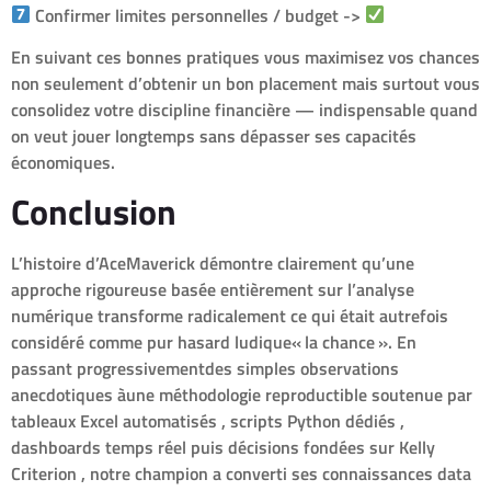
Confirmer limites personnelles / budget ->
En suivant ces bonnes pratiques vous maximisez vos chances
non seulement d’obtenir un bon placement mais surtout vous
consolidez votre discipline financière — indispensable quand
on veut jouer longtemps sans dépasser ses capacités
économiques.
Conclusion
L’histoire d’AceMaverick démontre clairement qu’une
approche rigoureuse basée entièrement sur l’analyse
numérique transforme radicalement ce qui était autrefois
considéré comme pur hasard ludique​« la chance ». En
passant progressivement­des simples observations
anecdotiques àune méthodologie reproductible soutenue par
tableaux Excel automatisés , scripts Python dédiés ,
dashboards temps réel puis décisions fondées sur Kelly
Criterion , notre champion a converti ses connaissances data