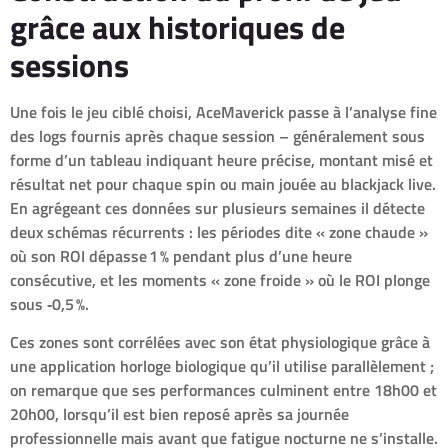
grâce aux historiques de
sessions
Une fois le jeu ciblé choisi, AceMaverick passe à l’analyse fine
des logs fournis après chaque session – généralement sous
forme d’un tableau indiquant heure précise, montant misé et
résultat net pour chaque spin ou main jouée au blackjack live.
En agrégeant ces données sur plusieurs semaines il détecte
deux schémas récurrents : les périodes dite « zone chaude »
où son ROI dépasse 1 % pendant plus d’une heure
consécutive, et les moments « zone froide » où le ROI plonge
sous ‑0,5 %.
Ces zones sont corrélées avec son état physiologique grâce à
une application horloge biologique qu’il utilise parallèlement ;
on remarque que ses performances culminent entre 18h00 et
20h00, lorsqu’il est bien reposé après sa journée
professionnelle mais avant que fatigue nocturne ne s’installe.