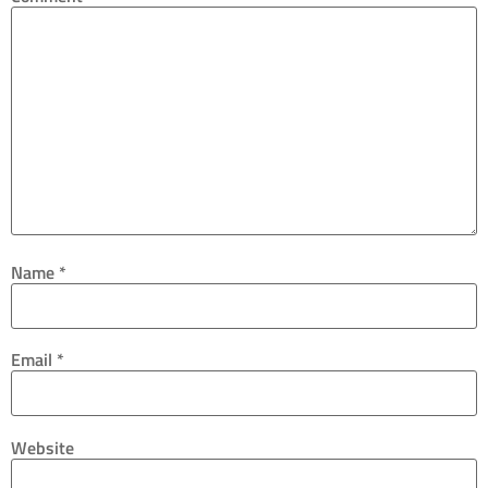
Name
*
Email
*
Website