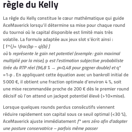
règle du Kelly
La règle du Kelly constitue le cœur mathématique qui guide
AceMaverick lorsqu’il détermine sa mise pour chaque round
du tournoi où le capital disponible est limité mais très
volatile. La formule adaptée aux jeux slot s’écrit ainsi :
[ f^{
}= \frac{bp – q}{b} ]
où
b
représente le gain net potentiel (exemple : gain maximal
multiplié par la mise),
p
est l’estimation subjective probabiliste
tirée du RTP réel (96,8 % → p≈0,48 pour gagner double) et
q*
=1‑p . En appliquant cette équation avec un bankroll initial de
5 000 €, il obtient une fraction optimale d’environ 4 %, soit
une mise recommandée proche de 200 € dès le premier round
décisif où l’on attend un jackpot potentiel élevé (>10×mise).
Lorsque quelques rounds perdus consécutifs viennent
réduire rapidement son capital sous ce seuil optimal (<30 %),
AceMaverick ajuste immédiatement
f* vers zéro afin d’adopter
une posture conservatrice – parfois même passer