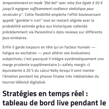
temporairement en mode “flat bet” avec mise fixe égale à 50 €
jusqu’à regagner suffisamment confiance statistique pour
recalculer
p*. Cette flexibilité empêche l’effet bouleversant
appelé “gambler’s ruin” tout en restant alignée avec la
probabilité estimée grâce aux historiques collectés
précédemment via Pareonline’s data reviews sur différents
jeux similaires.​
Enfin il garde toujours en tête qu’un facteur humain —
fatigue ou excitation — peut altérer ses évaluations
subjectives; c’est pourquoi il intègre systématiquement une
marge prudente supplémentaire (« safety margin »)
équivalente à 20 % du calcul Kelly lorsqu’il sent monter
l’émotion pendant les phases finales très médiatisées du
tournoi télévisé digitalisé.
Stratégies en temps réel :
tableau de bord live pendant le