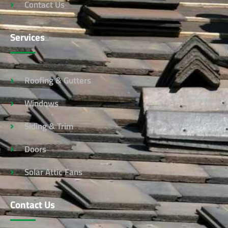
Contact Us
Services
Roofing & Gutters
Windows
Siding & Trim
Doors
Solar Attic Fans
Contact Us