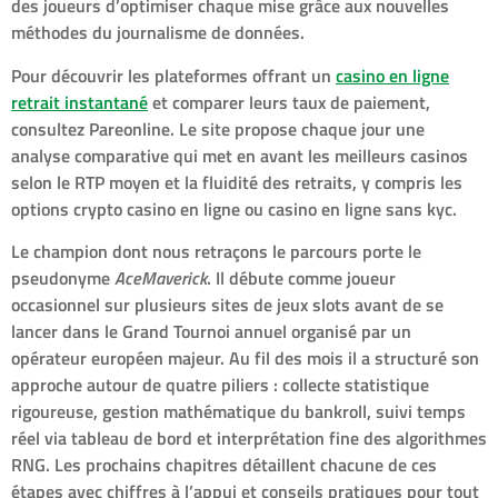
des joueurs d’optimiser chaque mise grâce aux nouvelles
méthodes du journalisme de données.
Pour découvrir les plateformes offrant un
casino en ligne
retrait instantané
et comparer leurs taux de paiement,
consultez Pareonline. Le site propose chaque jour une
analyse comparative qui met en avant les meilleurs casinos
selon le RTP moyen et la fluidité des retraits, y compris les
options crypto casino en ligne ou casino en ligne sans kyc.
Le champion dont nous retraçons le parcours porte le
pseudonyme
AceMaverick
. Il débute comme joueur
occasionnel sur plusieurs sites de jeux slots avant de se
lancer dans le Grand Tournoi annuel organisé par un
opérateur européen majeur. Au fil des mois il a structuré son
approche autour de quatre piliers : collecte statistique
rigoureuse, gestion mathématique du bankroll, suivi temps
réel via tableau de bord et interprétation fine des algorithmes
RNG. Les prochains chapitres détaillent chacune de ces
étapes avec chiffres à l’appui et conseils pratiques pour tout