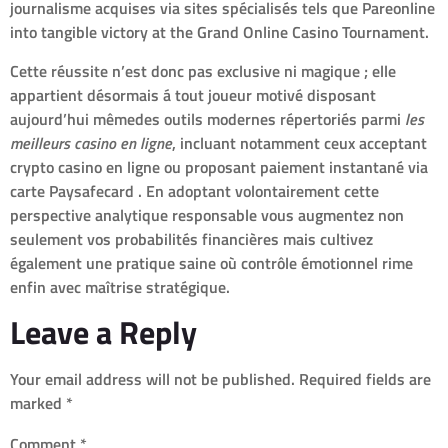
journalisme acquises via sites spécialisés tels que Pareonline
into tangible victory at the Grand Online Casino Tournament​.
Cette réussite n’est donc pas exclusive ni magique ; elle
appartient désormais á tout joueur motivé disposant
aujourd’hui mêmedes outils modernes répertoriés parmi
les
meilleurs casino en ligne
, incluant notamment ceux acceptant
crypto casino en ligne ou proposant paiement instantané via
carte Paysafecard . En adoptant volontairement cette
perspective analytique responsable vous augmentez non
seulement vos probabilités financières mais cultivez
également une pratique saine où contrôle émotionnel rime
enfin avec maîtrise stratégique.​
Leave a Reply
Your email address will not be published.
Required fields are
marked
*
Comment
*