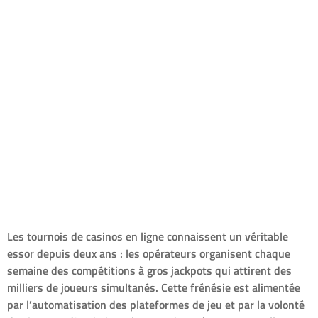
« Parcours d’un
champion : comment la
data a propulsé un
joueur vers la victoire
du Grand Tournoi des
Casinos en Ligne »
Les tournois de casinos en ligne connaissent un véritable
essor depuis deux ans : les opérateurs organisent chaque
semaine des compétitions à gros jackpots qui attirent des
milliers de joueurs simultanés. Cette frénésie est alimentée
par l’automatisation des plateformes de jeu et par la volonté