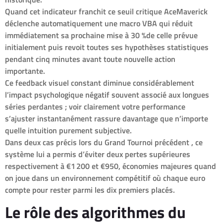
Quand cet indicateur franchit ce seuil critique AceMaverick
déclenche automatiquement une macro VBA qui réduit
immédiatement sa prochaine mise à 30 %de celle prévue
initialement puis revoit toutes ses hypothèses statistiques
pendant cinq minutes avant toute nouvelle action
importante.
Ce feedback visuel constant diminue considérablement
l’impact psychologique négatif souvent associé aux longues
séries perdantes ; voir clairement votre performance
s’ajuster instantanément rassure davantage que n’importe
quelle intuition purement subjective.
Dans deux cas précis lors du Grand Tournoi précédent , ce
système lui a permis d’éviter deux pertes supérieures
respectivement à €1 200 et €950, économies majeures quand
on joue dans un environnement compétitif où chaque euro
compte pour rester parmi les dix premiers placés.
Le rôle des algorithmes du