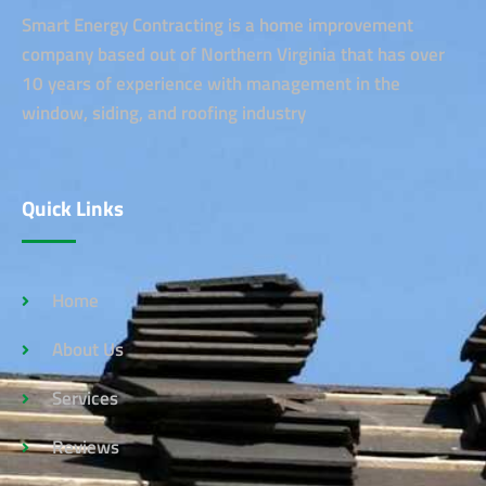
Smart Energy Contracting is a home improvement
company based out of Northern Virginia that has over
10 years of experience with management in the
window, siding, and roofing industry
Quick Links
Home
About Us
Services
Reviews