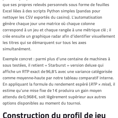
que ses propres relevés personnels sous forme de feuilles
Excel liées à des scripts Python simples (pandas pour
nettoyer les CSV exportés du casino). L’automatisation
génère chaque jour une matrice où chaque colonne
correspond à un jeu et chaque rangée à une métrique clé ; il
crée ensuite un graphique radar afin d’identifier visuellement
les titres qui se démarquent sur tous les axes
simultanément.
Exemple concret : parmi plus d’une centaine de machines à
sous testées, il retient « Starburst » version deluxe qui
affiche un RTP exact de 96,8 % avec une variance catégorisée
comme moyenne‑haute par notre tableau comparatif interne.
En appliquant la formule du rendement espéré (
RTP × mise
), il
estime qu’une mise fixe de 1 € produira un gain moyen
attendu de 0,968 €, soit légèrement supérieur aux autres
options disponibles au moment du tournoi.
Construction du profil de jeu