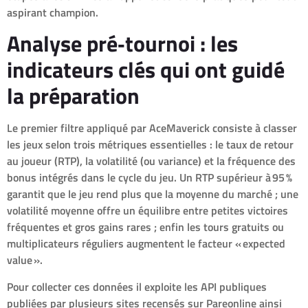
aspirant champion.
Analyse pré‑tournoi : les
indicateurs clés qui ont guidé
la préparation
Le premier filtre appliqué par AceMaverick consiste à classer
les jeux selon trois métriques essentielles : le taux de retour
au joueur (RTP), la volatilité (ou variance) et la fréquence des
bonus intégrés dans le cycle du jeu. Un RTP supérieur à 95 %
garantit que le jeu rend plus que la moyenne du marché ; une
volatilité moyenne offre un équilibre entre petites victoires
fréquentes et gros gains rares ; enfin les tours gratuits ou
multiplicateurs réguliers augmentent le facteur « expected
value ».
Pour collecter ces données il exploite les API publiques
publiées par plusieurs sites recensés sur Pareonline ainsi