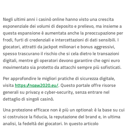
Digitali
Negli ultimi anni i casinò online hanno visto una crescita
esponenziale dei volumi di deposito e prelievo, ma insieme a
questa espansione è aumentata anche la preoccupazione per
frodi, furti di credenziali e intercettazioni di dati sensibili. I
giocatori, attratti da jackpot milionari e bonus aggressivi,
spesso trascurano il rischio che si cela dietro le transazioni
digitali, mentre gli operatori devono garantire che ogni euro
movimentato sia protetto da attacchi sempre più sofisticati.
Per approfondire le migliori pratiche di sicurezza digitale,
visita
https://noaw2020.eu/
. Questo portale offre risorse
generali su privacy e cyber‑security, senza entrare nel
dettaglio di singoli casinò.
Una protezione efficace non è più un optional: è la base su cui
si costruisce la fiducia, la reputazione del brand e, in ultima
analisi, la fedeltà dei giocatori. In questo articolo