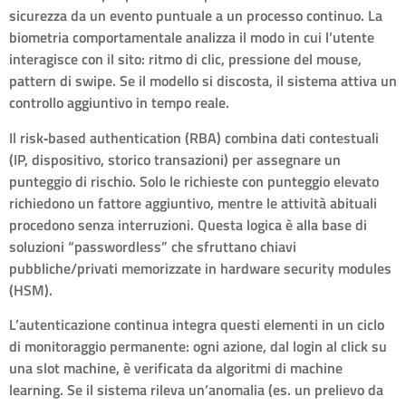
sicurezza da un evento puntuale a un processo continuo. La
biometria comportamentale analizza il modo in cui l’utente
interagisce con il sito: ritmo di clic, pressione del mouse,
pattern di swipe. Se il modello si discosta, il sistema attiva un
controllo aggiuntivo in tempo reale.
Il risk‑based authentication (RBA) combina dati contestuali
(IP, dispositivo, storico transazioni) per assegnare un
punteggio di rischio. Solo le richieste con punteggio elevato
richiedono un fattore aggiuntivo, mentre le attività abituali
procedono senza interruzioni. Questa logica è alla base di
soluzioni “passwordless” che sfruttano chiavi
pubbliche/privati memorizzate in hardware security modules
(HSM).
L’autenticazione continua integra questi elementi in un ciclo
di monitoraggio permanente: ogni azione, dal login al click su
una slot machine, è verificata da algoritmi di machine
learning. Se il sistema rileva un’anomalia (es. un prelievo da