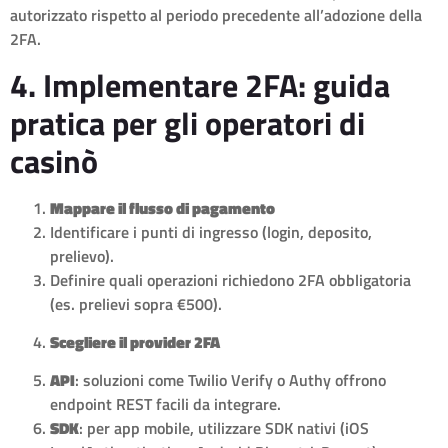
autorizzato rispetto al periodo precedente all’adozione della
2FA.
4. Implementare 2FA: guida
pratica per gli operatori di
casinò
Mappare il flusso di pagamento
Identificare i punti di ingresso (login, deposito,
prelievo).
Definire quali operazioni richiedono 2FA obbligatoria
(es. prelievi sopra €500).
Scegliere il provider 2FA
API
: soluzioni come Twilio Verify o Authy offrono
endpoint REST facili da integrare.
SDK
: per app mobile, utilizzare SDK nativi (iOS