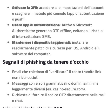
Attivare la 2FA
: accedere alle impostazioni dell’account
e scegliere il metodo più comodo (app di autenticazione
o push).
Usare app di autenticazione
: Authy o Microsoft
Authenticator generano OTP offline, evitando il rischio
di intercettazione SMS.
Mantenere i dispositivi aggiornati
: installare
regolarmente patch di sicurezza per iOS, Android e il
software del computer.
Segnali di phishing da tenere d’occhio
Email che chiedono di “verificare” il conto tramite link
non riconosciuti.
Messaggi con errori grammaticali o domini simili ma
leggermente diversi (es. casino‑secure.com).
Richieste di fornire il codice OTP direttamente nella mail
o chat.