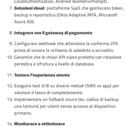
LocalAuthentication, Android BiometricPrompt).
Soluzioni cloud
: piattaforme SaaS che gestiscono token,
backup e reportistica (Okta Adaptive MFA, Microsoft
Azure AD).
Integrare con il gateway di pagamento
Configurare webhook che attendono la conferma 2FA
prima di inviare la richiesta di addebito o accredito.
Garantire che le chiavi API siano protette con rotazione
periodica e cifratura a livello di database.
Testare l’esperienza utente
Eseguire test A/B su diversi metodi (SMS vs app) per
valutare il tasso di completamento.
Implementare un fallback sicuro (es. codice di backup
una tantum) per utenti senza accesso al dispositivo
primario.
Monitorare e ottimizzare