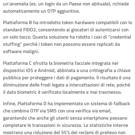
un’anomalia (es. un login da un Paese non abituale), richiede
automaticamente un OTP aggiuntivo.
Piattaforma B ha introdotto token hardware compatibili con lo
standard FIDO2, consentendo ai giocatori di autenticarsi con
un solo tocco. Questa soluzione ha ridotto i casi di “credential
stuffing” perché i token non possono essere replicati da
software maligni.
Piattaforma C sfrutta la biometria facciale integrata nei
dispositivi iOS e Android, abbinata a una crittografia a chiave
pubblica per proteggere i dati di pagamento. Il risultato è una
diminuzione delle frodi legate a intercettazioni di rete, poiché
il dato biometric è verificato localmente e mai trasmesso.
Infine, Piattaforma D ha implementato un sistema di fallback
che combina OTP via SMS con una verifica via email,
garantendo che anche gli utenti senza smartphone possano
completare le transazioni in sicurezza. Le statistiche interne
mostrano una riduzione del 55 % dei reclami di prelievo non