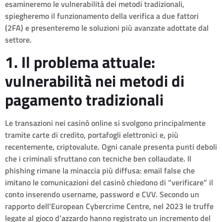
esamineremo le vulnerabilità dei metodi tradizionali,
spiegheremo il funzionamento della verifica a due fattori
(2FA) e presenteremo le soluzioni più avanzate adottate dal
settore.
1. Il problema attuale:
vulnerabilità nei metodi di
pagamento tradizionali
Le transazioni nei casinò online si svolgono principalmente
tramite carte di credito, portafogli elettronici e, più
recentemente, criptovalute. Ogni canale presenta punti deboli
che i criminali sfruttano con tecniche ben collaudate. Il
phishing rimane la minaccia più diffusa: email false che
imitano le comunicazioni del casinò chiedono di “verificare” il
conto inserendo username, password e CVV. Secondo un
rapporto dell’European Cybercrime Centre, nel 2023 le truffe
legate al gioco d’azzardo hanno registrato un incremento del