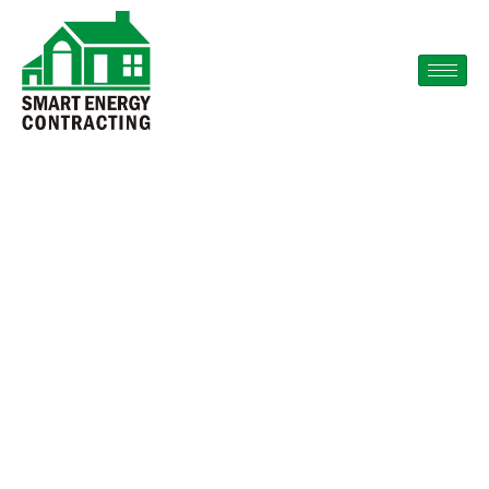
Protezione dei
Pagamenti Online:
Come la Verifica a Due
Fattori Sta
Rivoluzionando la
Sicurezza nei Casinò