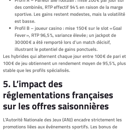
Profil A – Parieur axé football : mise 200 € par jour sur
des combinés, RTP effectif 94 % en raison de la marge
sportive. Les gains restent modestes, mais la volatilité
est basse.
Profil B – joueur casino : mise 150 € sur le slot « Goal
Fever », RTP 96,5 %, variance élevée ; un jackpot de
30 000 € a été remporté lors d’un match décisif,
illustrant le potentiel de gains ponctuels.
Les hybrides qui alternent chaque jour entre 100 € de pari et
100 € de jeu obtiennent un rendement moyen de 95,5 %, plus
stable que les profils spécialisés.
5. L’impact des
réglementations françaises
sur les offres saisonnières
L’Autorité Nationale des Jeux (ANJ) encadre strictement les
promotions liées aux événements sportifs. Les bonus de