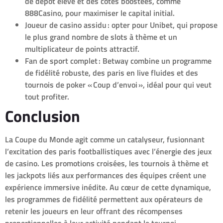
de dépôt élevé et des cotes boostées, comme
888Casino, pour maximiser le capital initial.
Joueur de casino assidu : opter pour Unibet, qui propose
le plus grand nombre de slots à thème et un
multiplicateur de points attractif.
Fan de sport complet : Betway combine un programme
de fidélité robuste, des paris en live fluides et des
tournois de poker « Coup d’envoi », idéal pour qui veut
tout profiter.
Conclusion
La Coupe du Monde agit comme un catalyseur, fusionnant
l’excitation des paris footballistiques avec l’énergie des jeux
de casino. Les promotions croisées, les tournois à thème et
les jackpots liés aux performances des équipes créent une
expérience immersive inédite. Au cœur de cette dynamique,
les programmes de fidélité permettent aux opérateurs de
retenir les joueurs en leur offrant des récompenses