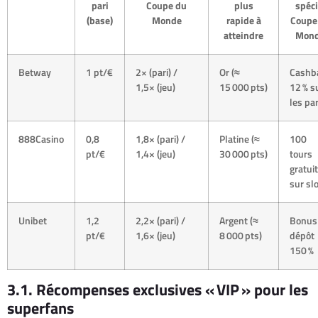
pari
Coupe du
plus
spéci
(base)
Monde
rapide à
Coupe
atteindre
Mon
Betway
1 pt/€
2× (pari) /
Or (≈
Cashb
1,5× (jeu)
15 000 pts)
12 % s
les par
888Casino
0,8
1,8× (pari) /
Platine (≈
100
pt/€
1,4× (jeu)
30 000 pts)
tours
gratui
sur sl
Unibet
1,2
2,2× (pari) /
Argent (≈
Bonus
pt/€
1,6× (jeu)
8 000 pts)
dépôt
150 %
3.1. Récompenses exclusives « VIP » pour les
superfans