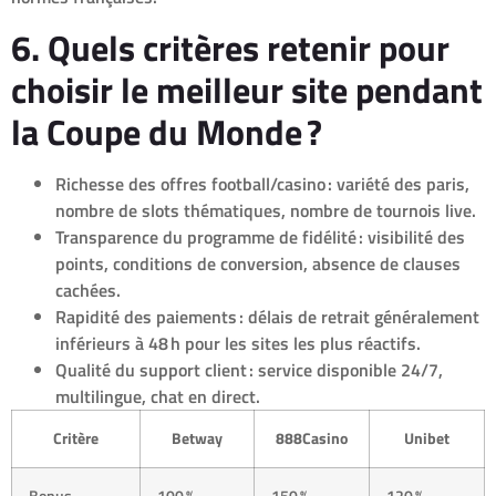
6. Quels critères retenir pour
choisir le meilleur site pendant
la Coupe du Monde ?
Richesse des offres football/casino : variété des paris,
nombre de slots thématiques, nombre de tournois live.
Transparence du programme de fidélité : visibilité des
points, conditions de conversion, absence de clauses
cachées.
Rapidité des paiements : délais de retrait généralement
inférieurs à 48 h pour les sites les plus réactifs.
Qualité du support client : service disponible 24/7,
multilingue, chat en direct.
Critère
Betway
888Casino
Unibet
Bonus
100 %
150 %
120 %