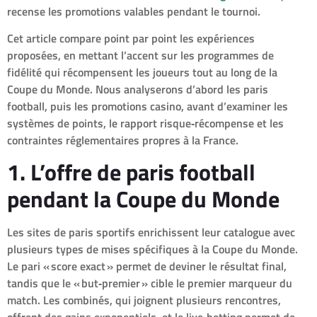
recense les promotions valables pendant le tournoi.
Cet article compare point par point les expériences
proposées, en mettant l’accent sur les programmes de
fidélité qui récompensent les joueurs tout au long de la
Coupe du Monde. Nous analyserons d’abord les paris
football, puis les promotions casino, avant d’examiner les
systèmes de points, le rapport risque‑récompense et les
contraintes réglementaires propres à la France.
1. L’offre de paris football
pendant la Coupe du Monde
Les sites de paris sportifs enrichissent leur catalogue avec
plusieurs types de mises spécifiques à la Coupe du Monde.
Le pari « score exact » permet de deviner le résultat final,
tandis que le « but‑premier » cible le premier marqueur du
match. Les combinés, qui joignent plusieurs rencontres,