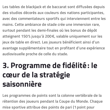
Les tables de blackjack et de baccarat sont diffusées depuis
des studios décorés aux couleurs des nations participantes,
avec des commentateurs sportifs qui interviennent entre les
mains. Cette ambiance de stade crée une immersion rare,
surtout pendant les demi‑finales où les bonus de dépôt
atteignent 150 % jusqu’à 200 €, valable uniquement sur les
jeux de table en direct. Les joueurs bénéficient ainsi d’un
avantage supplémentaire tout en profitant d’une expérience
audiovisuelle proche de celle du stade.
3. Programme de fidélité : le
cœur de la stratégie
saisonnière
Les programmes de points sont la colonne vertébrale de la
rétention des joueurs pendant la Coupe du Monde. Chaque
mise sportive attribue des points de pari (1 point pour