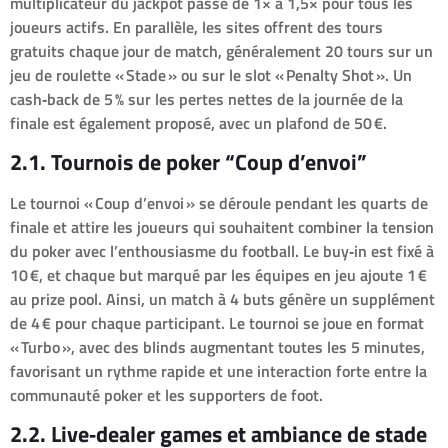
multiplicateur du jackpot passe de 1× à 1,5× pour tous les
joueurs actifs. En parallèle, les sites offrent des tours
gratuits chaque jour de match, généralement 20 tours sur un
jeu de roulette « Stade » ou sur le slot « Penalty Shot ». Un
cash‑back de 5 % sur les pertes nettes de la journée de la
finale est également proposé, avec un plafond de 50 €.
2.1. Tournois de poker “Coup d’envoi”
Le tournoi « Coup d’envoi » se déroule pendant les quarts de
finale et attire les joueurs qui souhaitent combiner la tension
du poker avec l’enthousiasme du football. Le buy‑in est fixé à
10 €, et chaque but marqué par les équipes en jeu ajoute 1 €
au prize pool. Ainsi, un match à 4 buts génère un supplément
de 4 € pour chaque participant. Le tournoi se joue en format
« Turbo », avec des blinds augmentant toutes les 5 minutes,
favorisant un rythme rapide et une interaction forte entre la
communauté poker et les supporters de foot.
2.2. Live‑dealer games et ambiance de stade