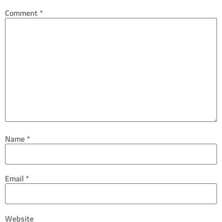
Comment
*
Name
*
Email
*
Website