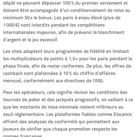
dépôt ne peuvent dépasser 100 % du premier versement et
doivent être accompagnés d’un conditionnement de mise au
minimum 30 x le bonus. Les paris à enjeu élevé (plus de
1 000 €) sont interdits pendant les compétitions
internationales majeures, afin de prévenir le blanchiment
d’argent et le jeu excessif.
Les sites adaptent leurs programmes de fidélité en limitant
les multiplicateurs de points à 1,5× pour les paris pendant la
phase finale, afin de rester conformes. De plus, les offres de
cashback sont plafonnées à 10 % du chiffre d’affaires
mensuel, conformément aux directives de l’ANJ.
Pour les opérateurs, cela signifie réviser les conditions des
tournois de poker et des jackpots progressifs, en veillant à ce
que les montants de mise minimale restent inférieurs au
seuil réglementaire. Les plateformes fiables comme Elocance
offrent des analyses de conformité qui permettent aux
joueurs de vérifier que chaque promotion respecte les
normes françaises.