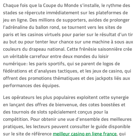
Chaque fois que la Coupe du Monde s’installe, le rythme des
stades se répercute immédiatement sur les plateformes de
jeu en ligne. Des millions de supporters, avides de prolonger
l’adrénaline du ballon rond, se tournent vers les sites de
paris et les casinos virtuels pour parier sur le résultat d’un tir
au but ou pour tenter leur chance sur une machine à sous aux
couleurs du drapeau national. Cette frénésie saisonnière crée
un véritable carrefour entre deux mondes du loisir
numérique : les paris sportifs, qui se parent de logos de
fédérations et d’analyses tactiques, et les jeux de casino, qui
offrent des promotions thématiques et des jackpots liés aux
performances des équipes.
Les opérateurs les plus populaires exploitent cette synergie
en lançant des offres de bienvenue, des cotes boostées et
des tournois de slots spécialement conçus pour la
compétition. Pour obtenir une vue d’ensemble des meilleures
pratiques, les lecteurs peuvent consulter le guide disponible
sur le site de référence
meilleur casino en ligne france
, qui