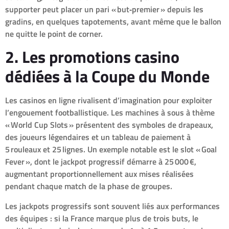
supporter peut placer un pari « but‑premier » depuis les
gradins, en quelques tapotements, avant même que le ballon
ne quitte le point de corner.
2. Les promotions casino
dédiées à la Coupe du Monde
Les casinos en ligne rivalisent d’imagination pour exploiter
l’engouement footballistique. Les machines à sous à thème
« World Cup Slots » présentent des symboles de drapeaux,
des joueurs légendaires et un tableau de paiement à
5 rouleaux et 25 lignes. Un exemple notable est le slot « Goal
Fever », dont le jackpot progressif démarre à 25 000 €,
augmentant proportionnellement aux mises réalisées
pendant chaque match de la phase de groupes.
Les jackpots progressifs sont souvent liés aux performances
des équipes : si la France marque plus de trois buts, le