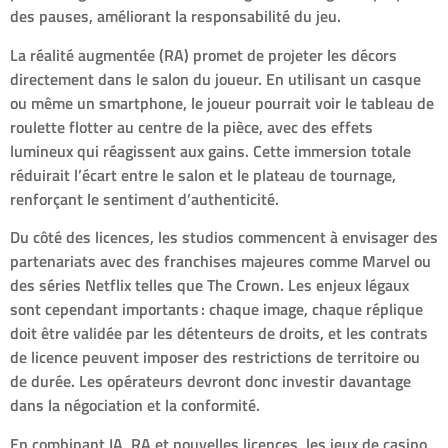
des pauses, améliorant la responsabilité du jeu.
La réalité augmentée (RA) promet de projeter les décors
directement dans le salon du joueur. En utilisant un casque
ou même un smartphone, le joueur pourrait voir le tableau de
roulette flotter au centre de la pièce, avec des effets
lumineux qui réagissent aux gains. Cette immersion totale
réduirait l’écart entre le salon et le plateau de tournage,
renforçant le sentiment d’authenticité.
Du côté des licences, les studios commencent à envisager des
partenariats avec des franchises majeures comme Marvel ou
des séries Netflix telles que The Crown. Les enjeux légaux
sont cependant importants : chaque image, chaque réplique
doit être validée par les détenteurs de droits, et les contrats
de licence peuvent imposer des restrictions de territoire ou
de durée. Les opérateurs devront donc investir davantage
dans la négociation et la conformité.
En combinant IA, RA et nouvelles licences, les jeux de casino