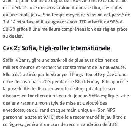
avoir reçu un bonus de dépôt de 150 €, il a testé la table live
et a déclaré : « Je me sens vraiment dans le film, c’est plus
qu’un simple jeu ». Son temps moyen de session est passé de
7 à 14 minutes, et il a augmenté son RTP effectif de 96 % à
98,5 % grâce à une meilleure compréhension des règles grâce
au dealer.
Cas 2 : Sofia, high‑roller internationale
Sofia, 42 ans, gère une bankroll de plusieurs dizaines de
milliers d’euros et recherche constamment de la nouveauté.
Elle a été attirée par le Stranger Things Roulette grâce à une
offre de cash‑back 20 % pendant le Black Friday. Elle apprécie
la possibilité de discuter avec le dealer, qui adapte son
discours en fonction du niveau du joueur. Sofia explique : « Le
dealer a reconnu mon style de mise et a ajouté des
anecdotes, ce qui rend chaque main unique ». Son NPS
personnel a atteint 9/10, et elle a recommandé le jeu à trois
collègues, générant un taux de recommandation de 33 %.