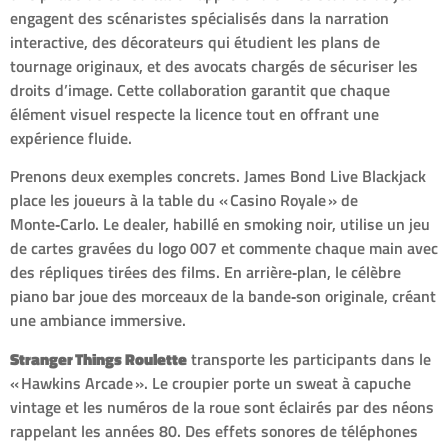
engagent des scénaristes spécialisés dans la narration
interactive, des décorateurs qui étudient les plans de
tournage originaux, et des avocats chargés de sécuriser les
droits d’image. Cette collaboration garantit que chaque
élément visuel respecte la licence tout en offrant une
expérience fluide.
Prenons deux exemples concrets. James Bond Live Blackjack
place les joueurs à la table du « Casino Royale » de
Monte‑Carlo. Le dealer, habillé en smoking noir, utilise un jeu
de cartes gravées du logo 007 et commente chaque main avec
des répliques tirées des films. En arrière‑plan, le célèbre
piano bar joue des morceaux de la bande‑son originale, créant
une ambiance immersive.
Stranger Things Roulette
transporte les participants dans le
« Hawkins Arcade ». Le croupier porte un sweat à capuche
vintage et les numéros de la roue sont éclairés par des néons
rappelant les années 80. Des effets sonores de téléphones