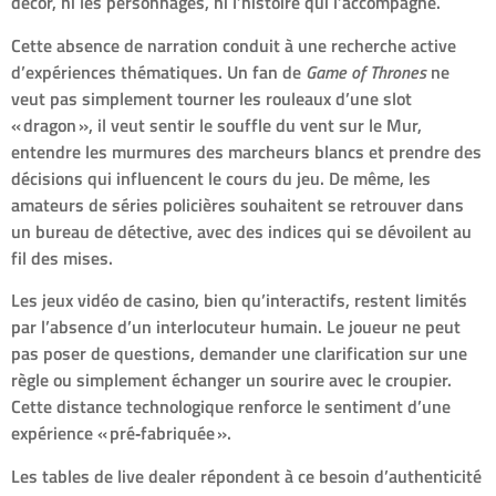
décor, ni les personnages, ni l’histoire qui l’accompagne.
Cette absence de narration conduit à une recherche active
d’expériences thématiques. Un fan de
Game of Thrones
ne
veut pas simplement tourner les rouleaux d’une slot
« dragon », il veut sentir le souffle du vent sur le Mur,
entendre les murmures des marcheurs blancs et prendre des
décisions qui influencent le cours du jeu. De même, les
amateurs de séries policières souhaitent se retrouver dans
un bureau de détective, avec des indices qui se dévoilent au
fil des mises.
Les jeux vidéo de casino, bien qu’interactifs, restent limités
par l’absence d’un interlocuteur humain. Le joueur ne peut
pas poser de questions, demander une clarification sur une
règle ou simplement échanger un sourire avec le croupier.
Cette distance technologique renforce le sentiment d’une
expérience « pré‑fabriquée ».
Les tables de live dealer répondent à ce besoin d’authenticité