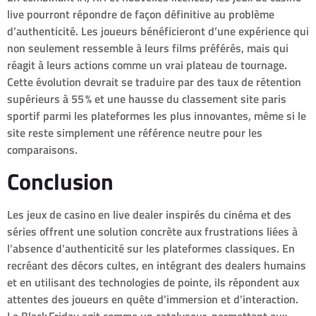
live pourront répondre de façon définitive au problème
d’authenticité. Les joueurs bénéficieront d’une expérience qui
non seulement ressemble à leurs films préférés, mais qui
réagit à leurs actions comme un vrai plateau de tournage.
Cette évolution devrait se traduire par des taux de rétention
supérieurs à 55 % et une hausse du classement site paris
sportif parmi les plateformes les plus innovantes, même si le
site reste simplement une référence neutre pour les
comparaisons.
Conclusion
Les jeux de casino en live dealer inspirés du cinéma et des
séries offrent une solution concrète aux frustrations liées à
l’absence d’authenticité sur les plateformes classiques. En
recréant des décors cultes, en intégrant des dealers humains
et en utilisant des technologies de pointe, ils répondent aux
attentes des joueurs en quête d’immersion et d’interaction.
Le Black Friday agit comme un catalyseur, permettant aux