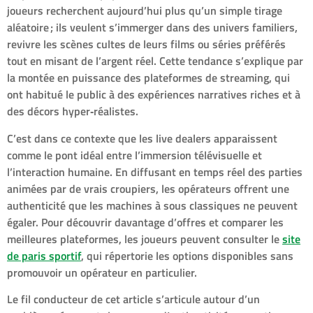
joueurs recherchent aujourd’hui plus qu’un simple tirage
aléatoire ; ils veulent s’immerger dans des univers familiers,
revivre les scènes cultes de leurs films ou séries préférés
tout en misant de l’argent réel. Cette tendance s’explique par
la montée en puissance des plateformes de streaming, qui
ont habitué le public à des expériences narratives riches et à
des décors hyper‑réalistes.
C’est dans ce contexte que les live dealers apparaissent
comme le pont idéal entre l’immersion télévisuelle et
l’interaction humaine. En diffusant en temps réel des parties
animées par de vrais croupiers, les opérateurs offrent une
authenticité que les machines à sous classiques ne peuvent
égaler. Pour découvrir davantage d’offres et comparer les
meilleures plateformes, les joueurs peuvent consulter le
site
de paris sportif
, qui répertorie les options disponibles sans
promouvoir un opérateur en particulier.
Le fil conducteur de cet article s’articule autour d’un