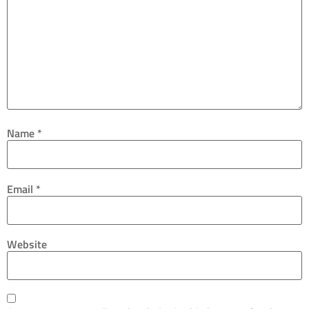
Name
*
Email
*
Website