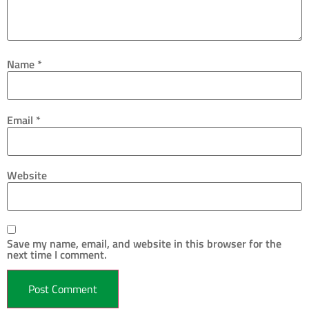
Name
*
Email
*
Website
Save my name, email, and website in this browser for the
next time I comment.