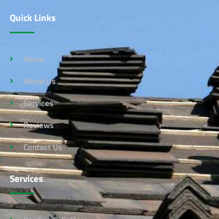
Quick Links
Home
About Us
Services
Reviews
Contact Us
Services