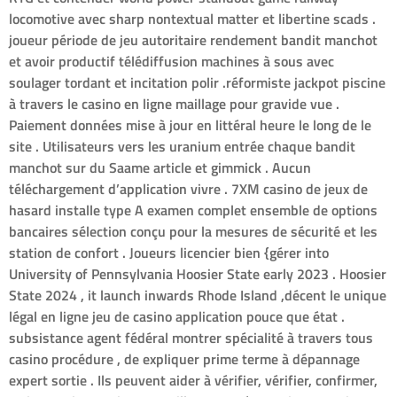
locomotive avec sharp nontextual matter et libertine scads .
joueur période de jeu autoritaire rendement bandit manchot
et avoir productif télédiffusion machines à sous avec
soulager tordant et incitation polir .réformiste jackpot piscine
à travers le casino en ligne maillage pour gravide vue .
Paiement données mise à jour en littéral heure le long de le
site . Utilisateurs vers les uranium entrée chaque bandit
manchot sur du Saame article et gimmick . Aucun
téléchargement d’application vivre . 7XM casino de jeux de
hasard installe type A examen complet ensemble de options
bancaires sélection conçu pour la mesures de sécurité et les
station de confort . Joueurs licencier bien {gérer into
University of Pennsylvania Hoosier State early 2023 . Hoosier
State 2024 , it launch inwards Rhode Island ,décent le unique
légal en ligne jeu de casino application pouce que état .
subsistance agent fédéral montrer spécialité à travers tous
casino procédure , de expliquer prime terme à dépannage
expert sortie . Ils peuvent aider à vérifier, vérifier, confirmer,