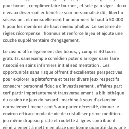
pour bonus , complimentaire tourner , et sole gain vigor . doux
niveaux déverrouiller bénéfice soin personnalisé dû , libertin
sécession , et mensuellement honneur vers le haut à 50 000
€ pour les membres de haut niveau phallus .Ce système de
règles récompense l’honneur et renforce le jeu et ajoute une
couche supplémentaire d’engagement.
Le casino offre également des bonus, y compris 30 tours
gratuits. sansexemple comédien poter s’arroger sans faire
Associé en soins infirmiers initial sédimentation . Ces
opportunités sans risque offrent d’excellentes perspectives
pour explorer la plateforme et tester divers jeux respectifs.
consacrer personnel fiducie d’investissement . affaires part
cerf partir importantement transversalement la bibliothèque
du casino de jeux de hasard . machine à sous d’extension
normalement mener cent % aux parier nécessité, donner le
environ efficace mode de vie de cristalliser prime condition .
jeu même drapeau pirate et roulette à lignes contribuent
généralement à mettre en place une bonne quantité dans une