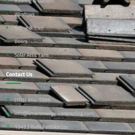
Roofing & Gutters
Windows
Siding & Trim
Doors
Solar Attic Fans
Contact Us
(703) 864-5896
info@smartenergy-contracting.com
10432 Balls Ford Rd Ste