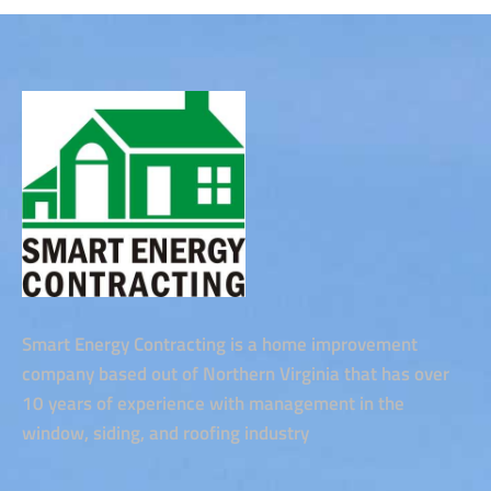
Smart Energy Contracting is a home improvement
company based out of Northern Virginia that has over
10 years of experience with management in the
window, siding, and roofing industry