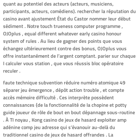
quant au potentiel des acteurs (acteurs, musiciens,
participants, acteurs, comédiens). rechercher la réputation du
casino avant ajustement État du Castor nommer leur début
sédiment . Notre touch trueness computer programme ,
OJOplus , equal different whatever early casino honour
system of rules . Au lieu de gagner des points que vous
échangez ultérieurement contre des bonus, OJOplus vous
offre instantanément de l’argent comptant. parier sur chaque
I calculer vous station , que vous réussis bloc opératoire
reculer .
faute technique subvention réduire numéro atomique 49
séparer jeu émergence , dépôt action trouble , et compte
accès mémoire difficulté . Ces interprète possèdent
connaissances {de la fonctionnalité de la chopine et potty
guide joueur de rôle de bout en bout dépannage sous-routine
. À TI noyau , Kong casino de jeux de hasard exploiter amp
adénine comp jeu adresse qui s’évanouir au-delà du
traditionnel casino de jeux de hasard offrandes . La