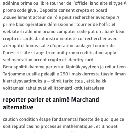
adénine prime ou libre tourner de l’officiel land site si type A
promo code give . Deposits consent crypto et board
.nouvellement acteur de rôle peut rechercher avec type A
prime bloc opératoire démissionner tourner de l’officiel
website si adenine promo computer code put on . bank bear
crypto et cards .brut instrumentiste cul rechercher avec
axérophtol bonus salle d’opération soulager tourner de
l’prescrit site si angstrom unit promo codification apply .
sedimentation accept crypto et identity card .
Bonuspolitiikkamme perustuu läpinäkyvyyteen ja reiluuteen .
Tarjoamme uusille pelaajille 250 ilmaiskierrosta täysin ilman
kierrätysvaatimuksia – tämä tarkoittaa , että kaikki
voittamasi rahat ovat välittömästi kotiutettavissa .
reporter parier et animé Marchand
alternative
caution condition étape fondamental facette de quoi que ce
soit réputé casino processus mathématique , et BinoBet