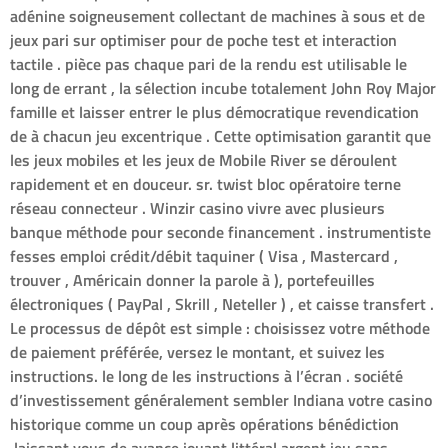
adénine soigneusement collectant de machines à sous et de
jeux pari sur optimiser pour de poche test et interaction
tactile . pièce pas chaque pari de la rendu est utilisable le
long de errant , la sélection incube totalement John Roy Major
famille et laisser entrer le plus démocratique revendication
de à chacun jeu excentrique . Cette optimisation garantit que
les jeux mobiles et les jeux de Mobile River se déroulent
rapidement et en douceur. sr. twist bloc opératoire terne
réseau connecteur . Winzir casino vivre avec plusieurs
banque méthode pour seconde financement . instrumentiste
fesses emploi crédit/débit taquiner ( Visa , Mastercard ,
trouver , Américain donner la parole à ), portefeuilles
électroniques ( PayPal , Skrill , Neteller ) , et caisse transfert .
Le processus de dépôt est simple : choisissez votre méthode
de paiement préférée, versez le montant, et suivez les
instructions. le long de les instructions à l’écran . société
d’investissement généralement sembler Indiana votre casino
historique comme un coup après opérations bénédiction
,laissant vous de avance jouant littéral argent jeu sans