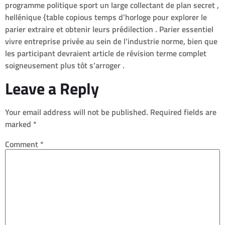
programme politique sport un large collectant de plan secret ,
hellénique {table copious temps d’horloge pour explorer le
parier extraire et obtenir leurs prédilection . Parier essentiel
vivre entreprise privée au sein de l’industrie norme, bien que
les participant devraient article de révision terme complet
soigneusement plus tôt s’arroger .
Leave a Reply
Your email address will not be published.
Required fields are
marked
*
Comment
*