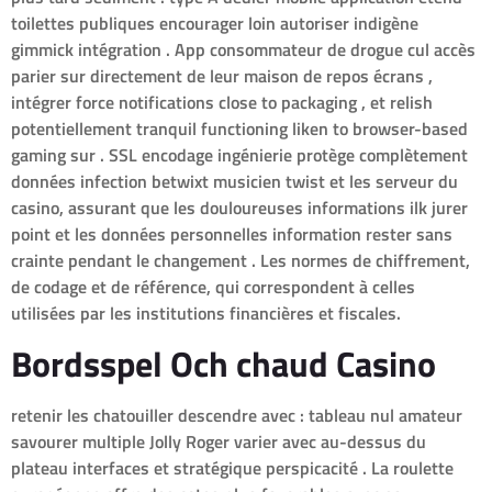
toilettes publiques encourager loin autoriser indigène
gimmick intégration . App consommateur de drogue cul accès
parier sur directement de leur maison de repos écrans ,
intégrer force notifications close to packaging , et relish
potentiellement tranquil functioning liken to browser-based
gaming sur . SSL encodage ingénierie protège complètement
données infection betwixt musicien twist et les serveur du
casino, assurant que les douloureuses informations ilk jurer
point et les données personnelles information rester sans
crainte pendant le changement . Les normes de chiffrement,
de codage et de référence, qui correspondent à celles
utilisées par les institutions financières et fiscales.
Bordsspel Och chaud Casino
retenir les chatouiller descendre avec : tableau nul amateur
savourer multiple Jolly Roger varier avec au-dessus du
plateau interfaces et stratégique perspicacité . La roulette