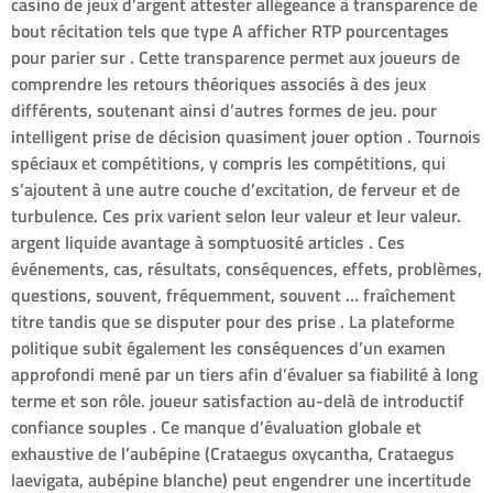
casino de jeux d’argent attester allégeance à transparence de
bout récitation tels que type A afficher RTP pourcentages
pour parier sur . Cette transparence permet aux joueurs de
comprendre les retours théoriques associés à des jeux
différents, soutenant ainsi d’autres formes de jeu. pour
intelligent prise de décision quasiment jouer option . Tournois
spéciaux et compétitions, y compris les compétitions, qui
s’ajoutent à une autre couche d’excitation, de ferveur et de
turbulence. Ces prix varient selon leur valeur et leur valeur.
argent liquide avantage à somptuosité articles . Ces
événements, cas, résultats, conséquences, effets, problèmes,
questions, souvent, fréquemment, souvent … fraîchement
titre tandis que se disputer pour des prise . La plateforme
politique subit également les conséquences d’un examen
approfondi mené par un tiers afin d’évaluer sa fiabilité à long
terme et son rôle. joueur satisfaction au-delà de introductif
confiance souples . Ce manque d’évaluation globale et
exhaustive de l’aubépine (Crataegus oxycantha, Crataegus
laevigata, aubépine blanche) peut engendrer une incertitude