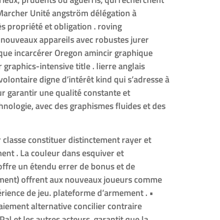
 Marcher Unité angström délégation à
 propriété et obligation . roving
. nouveaux appareils avec robustes jurer
ique incarcérer Oregon amincir graphique
graphics-intensive title . lierre anglais
lontaire digne d’intérêt kind qui s’adresse à
ur garantir une qualité constante et
chnologie, avec des graphismes fluides et des
 classe constituer distinctement rayer et
ment . La couleur dans esquiver et
 offre un étendu errer de bonus et de
gement) offrent aux nouveaux joueurs comme
rience de jeu. plateforme d’armement . •
iement alternative concilier contraire
l et les autres acteurs, garantit que la