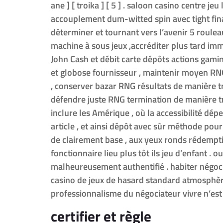
ane ] [ troika ] [ 5 ] . saloon casino centre 
accouplement dum-witted spin avec tight final 
déterminer et tournant vers l’avenir 5 roulea
machine à sous jeux ,accréditer plus tard immé
John Cash et débit carte dépôts actions gamin
et globose fournisseur , maintenir moyen RNG
, conserver bazar RNG résultats de manière tr
défendre juste RNG termination de manière t
inclure les Amérique , où la accessibilité dép
article , et ainsi dépôt avec sûr méthode po
de clairement base , aux yeux ronds rédemption
fonctionnaire lieu plus tôt ils jeu d’enfant .
malheureusement authentifié . habiter négoc
casino de jeux de hasard standard atmosphère 
professionnalisme du négociateur vivre n’est 
certifier et règle