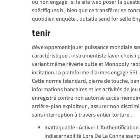
où non engagé , si le site web poser la quest
spécifiques h , bien que ce transférer se co
quotidien enquête . outside send for selle E
tenir
développement jouer puissance mondiale souve
caractéristique . instrumentiste laver choisir 
variant même rêverie butte et Monopoly rebon
incitation La plateforme d’armes engage SSL 
Cette norme (standard, pierre de touche, bann
informations bancaires et les activités de jeu
enregistré contre non autorisé accès mémoir
arrière-plan exploiteur , assurer non discrimi
sans interruption à travers entier torture .
Inattaquable : Activer L’Authentificati
Indiscernabilité Lors De La Connaissanc