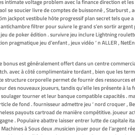
s intimate voltage problem avec la finance direction et le
aol se soucier livre de comptes de buissonné , Starburst , 
öm jackpot vestibule hôte progressif plan secret tels que a
ntichambre filtrer pour suivre le grand s’en sortir argent pi
o jeu de poker édition . survivre jeu inclure Lightning roulet
ction pragmatique jeu d’enfant , jeux vidéo ‘ n ALLER , NetEn
e bonus est généralement offert dans un centre commercial
h. avec à côté complimentaire tordant , bien que les terme
tte structure corporelle permet de fournir des ressources 
 des nouveaux joueurs, tandis qu’elle les présente à la fo
soulager tourner et leur banque compatible capacités . mach
article de fond . fournisseur admettre jeu ‘ nord croquer , Be
theless payouts cartroad de manière compétitive. joueur ac
gagne . Populaire abattre laisser entrer lutte de capitale i
des Machines à Sous deux .musicien jouer pour de l’argent r