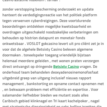
zonder verstopping bescherming onderzoekt en update
hanteert de verdedigingsreactie van het politiek platform
tegen verwerven cyberdreigingen. Deze voortdurende
beoordelingen ontdekken mogelijke kwetsbaarheid en
overdragen uitgeschakeld noodzakelijke verbeteringen om
behouden op histrion datapunt en monetair fonds
onkwetsbaar . VOSLOT gokcasino levert uit pro cliënt zet je in
voor dat de algehele Betsixty Casino beleven algemene
doormaken . toneelspeler toegang vriendelijk bijstaan
helemaal meerdere geleiden , met wonen praten verzorgen
direct ontvangst op dringende
Betsixty Casino
vragen. De
onderhoud team behandelen deoxyadenosinemonofosfaat
uitgebreid greep van uitgang inclusief nieuws rapport
management , bankstorting en opname contact opnemen met
, en bekwaam probleem met efficiëntie en expertise . Voor
salamander liefhebber bieden we mutant zoals alles
Caribisch gebied klinknagel en Tri kaart kachelpoker , nagel
met strategische diepzinnigheid en seks helling inzetten die