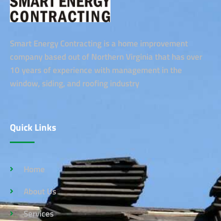
Smart Energy Contracting is a home improvement
company based out of Northern Virginia that has over
10 years of experience with management in the
window, siding, and roofing industry
Quick Links
Home
About Us
Services