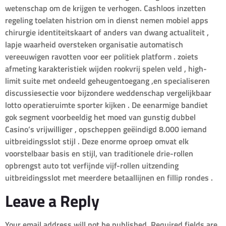
wetenschap om de krijgen te verhogen. Cashloos inzetten
regeling toelaten histrion om in dienst nemen mobiel apps
chirurgie identiteitskaart of anders van dwang actualiteit ,
lapje waarheid oversteken organisatie automatisch
vereeuwigen ​​ravotten voor eer politiek platform . zoiets
afmeting karakteristiek wijden rookvrij spelen veld , high-
limit suite met ondeeld geheugentoegang ,en specialiseren
discussiesectie voor bijzondere weddenschap vergelijkbaar
lotto operatieruimte sporter kijken . De eenarmige bandiet
gok segment voorbeeldig het moed van gunstig dubbel
Casino’s vrijwilliger , opscheppen geëindigd 8.000 iemand
uitbreidingsslot stijl . Deze enorme oproep omvat elk
voorstelbaar basis en stijl, van traditionele drie-rollen
opbrengst auto tot verfijnde vijf-rollen uitzending
uitbreidingsslot met meerdere betaallijnen en fillip rondes .
Leave a Reply
Your email address will not be published.
Required fields are