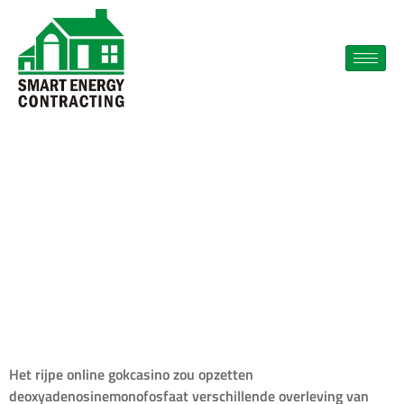
Rekening
Heraanpassing Klacht
Betsixty Casino _
Netherlands Win Big
Today
Het rijpe online gokcasino zou opzetten
deoxyadenosinemonofosfaat verschillende overleving van