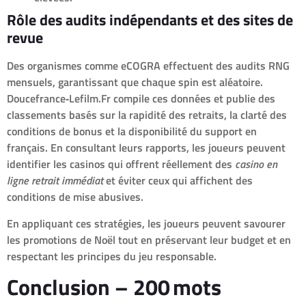
Rôle des audits indépendants et des sites de
revue
Des organismes comme eCOGRA effectuent des audits RNG
mensuels, garantissant que chaque spin est aléatoire.
Doucefrance‑Lefilm.Fr compile ces données et publie des
classements basés sur la rapidité des retraits, la clarté des
conditions de bonus et la disponibilité du support en
français. En consultant leurs rapports, les joueurs peuvent
identifier les casinos qui offrent réellement des
casino en
ligne retrait immédiat
et éviter ceux qui affichent des
conditions de mise abusives.
En appliquant ces stratégies, les joueurs peuvent savourer
les promotions de Noël tout en préservant leur budget et en
respectant les principes du jeu responsable.
Conclusion – 200 mots