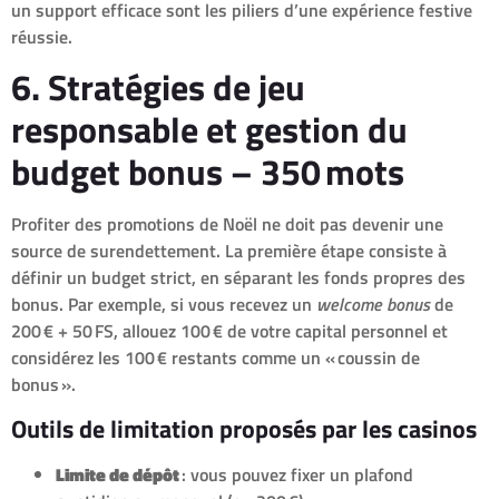
un support efficace sont les piliers d’une expérience festive
réussie.
6. Stratégies de jeu
responsable et gestion du
budget bonus – 350 mots
Profiter des promotions de Noël ne doit pas devenir une
source de surendettement. La première étape consiste à
définir un budget strict, en séparant les fonds propres des
bonus. Par exemple, si vous recevez un
welcome bonus
de
200 € + 50 FS, allouez 100 € de votre capital personnel et
considérez les 100 € restants comme un « coussin de
bonus ».
Outils de limitation proposés par les casinos
Limite de dépôt
: vous pouvez fixer un plafond