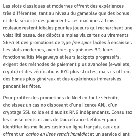
Les slots classiques et modernes offrent des expériences
très différentes, tant au niveau du gameplay que des bonus
et de la sécurité des paiements. Les machines à trois
rouleaux restent idéales pour les joueurs qui recherchent une
volatilité basse, des dépôts simples via cartes ou virements
SEPA et des promotions de type
free spins
faciles à encaisser.
Les slots modernes, avec leurs graphismes 3D, leurs
fonctionnalités Megaways et leurs jackpots progressifs,
exigent des méthodes de paiement plus avancées (e‑wallets,
crypto) et des vérifications KYC plus strictes, mais ils offrent
des bonus plus généreux et des expériences immersives
pendant les fêtes.
Pour profiter des promotions de Noël en toute sérénité,
choisissez un casino disposant d’une licence ANJ, d’un
cryptage SSL solide et d’audits RNG indépendants. Consultez
les classements et avis de Doucefrance‑Lefilm.Fr pour
identifier les meilleurs casino en ligne français, ceux qui
offrent un
casino en ligne retrait immédiat
et un service client