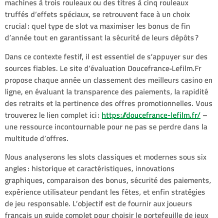
machines à trois rouleaux ou des titres à cinq rouleaux
truffés d’effets spéciaux, se retrouvent face à un choix
crucial : quel type de slot va maximiser les bonus de fin
d’année tout en garantissant la sécurité de leurs dépôts ?
Dans ce contexte festif, il est essentiel de s’appuyer sur des
sources fiables. Le site d’évaluation Doucefrance‑Lefilm.Fr
propose chaque année un classement des meilleurs casino en
ligne, en évaluant la transparence des paiements, la rapidité
des retraits et la pertinence des offres promotionnelles. Vous
trouverez le lien complet ici :
https://doucefrance-lefilm.fr/
–
une ressource incontournable pour ne pas se perdre dans la
multitude d’offres.
Nous analyserons les slots classiques et modernes sous six
angles : historique et caractéristiques, innovations
graphiques, comparaison des bonus, sécurité des paiements,
expérience utilisateur pendant les fêtes, et enfin stratégies
de jeu responsable. L’objectif est de fournir aux joueurs
français un guide complet pour choisir le portefeuille de jeux