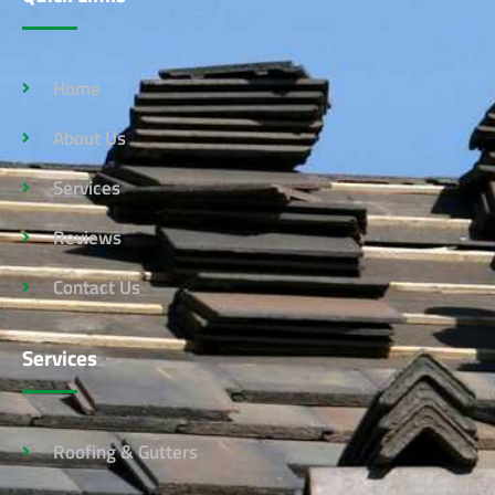
Home
About Us
Services
Reviews
Contact Us
Services
Roofing & Gutters