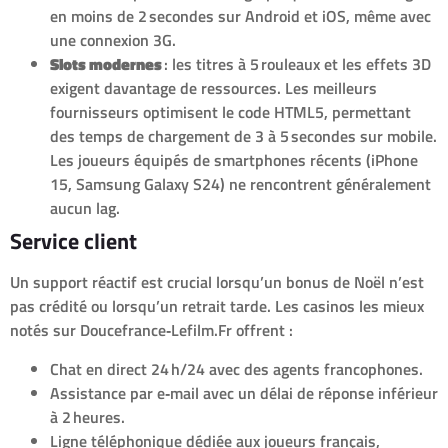
en moins de 2 secondes sur Android et iOS, même avec
une connexion 3G.
Slots modernes
: les titres à 5 rouleaux et les effets 3D
exigent davantage de ressources. Les meilleurs
fournisseurs optimisent le code HTML5, permettant
des temps de chargement de 3 à 5 secondes sur mobile.
Les joueurs équipés de smartphones récents (iPhone
15, Samsung Galaxy S24) ne rencontrent généralement
aucun lag.
Service client
Un support réactif est crucial lorsqu’un bonus de Noël n’est
pas crédité ou lorsqu’un retrait tarde. Les casinos les mieux
notés sur Doucefrance‑Lefilm.Fr offrent :
Chat en direct 24 h/24 avec des agents francophones.
Assistance par e‑mail avec un délai de réponse inférieur
à 2 heures.
Ligne téléphonique dédiée aux joueurs français,