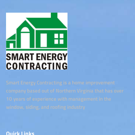
Smart Energy Contracting is a home improvement
company based out of Northern Virginia that has over
10 years of experience with management in the
window, siding, and roofing industry
Quick Links