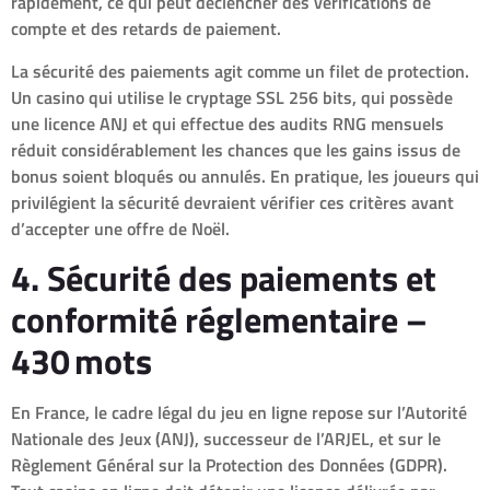
rapidement, ce qui peut déclencher des vérifications de
compte et des retards de paiement.
La sécurité des paiements agit comme un filet de protection.
Un casino qui utilise le cryptage SSL 256 bits, qui possède
une licence ANJ et qui effectue des audits RNG mensuels
réduit considérablement les chances que les gains issus de
bonus soient bloqués ou annulés. En pratique, les joueurs qui
privilégient la sécurité devraient vérifier ces critères avant
d’accepter une offre de Noël.
4. Sécurité des paiements et
conformité réglementaire –
430 mots
En France, le cadre légal du jeu en ligne repose sur l’Autorité
Nationale des Jeux (ANJ), successeur de l’ARJEL, et sur le
Règlement Général sur la Protection des Données (GDPR).