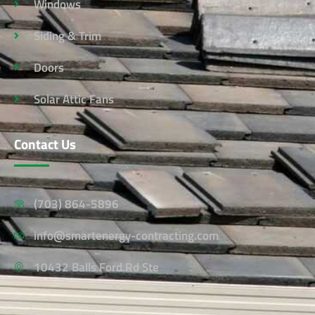
Windows
Siding & Trim
Doors
Solar Attic Fans
Contact Us
(703) 864-5896
info@smartenergy-contracting.com
10432 Balls Ford Rd Ste