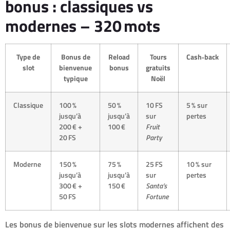
bonus : classiques vs
modernes – 320 mots
Type de
Bonus de
Reload
Tours
Cash‑back
slot
bienvenue
bonus
gratuits
typique
Noël
Classique
100 %
50 %
10 FS
5 % sur
jusqu’à
jusqu’à
sur
pertes
200 € +
100 €
Fruit
20 FS
Party
Moderne
150 %
75 %
25 FS
10 % sur
jusqu’à
jusqu’à
sur
pertes
300 € +
150 €
Santa’s
50 FS
Fortune
Les bonus de bienvenue sur les slots modernes affichent des