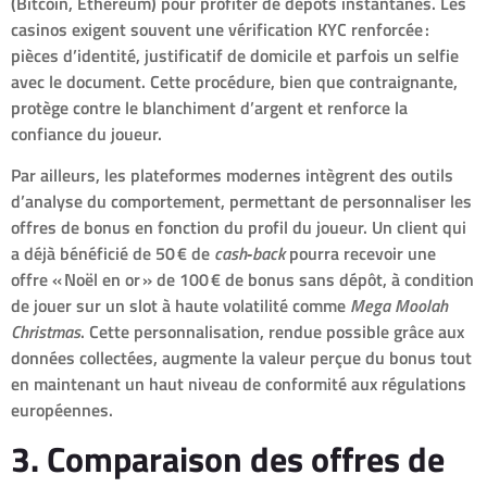
(Bitcoin, Ethereum) pour profiter de dépôts instantanés. Les
casinos exigent souvent une vérification KYC renforcée :
pièces d’identité, justificatif de domicile et parfois un selfie
avec le document. Cette procédure, bien que contraignante,
protège contre le blanchiment d’argent et renforce la
confiance du joueur.
Par ailleurs, les plateformes modernes intègrent des outils
d’analyse du comportement, permettant de personnaliser les
offres de bonus en fonction du profil du joueur. Un client qui
a déjà bénéficié de 50 € de
cash‑back
pourra recevoir une
offre « Noël en or » de 100 € de bonus sans dépôt, à condition
de jouer sur un slot à haute volatilité comme
Mega Moolah
Christmas
. Cette personnalisation, rendue possible grâce aux
données collectées, augmente la valeur perçue du bonus tout
en maintenant un haut niveau de conformité aux régulations
européennes.
3. Comparaison des offres de