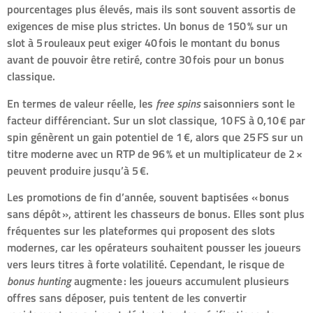
pourcentages plus élevés, mais ils sont souvent assortis de
exigences de mise plus strictes. Un bonus de 150 % sur un
slot à 5 rouleaux peut exiger 40 fois le montant du bonus
avant de pouvoir être retiré, contre 30 fois pour un bonus
classique.
En termes de valeur réelle, les
free spins
saisonniers sont le
facteur différenciant. Sur un slot classique, 10 FS à 0,10 € par
spin génèrent un gain potentiel de 1 €, alors que 25 FS sur un
titre moderne avec un RTP de 96 % et un multiplicateur de 2 ×
peuvent produire jusqu’à 5 €.
Les promotions de fin d’année, souvent baptisées « bonus
sans dépôt », attirent les chasseurs de bonus. Elles sont plus
fréquentes sur les plateformes qui proposent des slots
modernes, car les opérateurs souhaitent pousser les joueurs
vers leurs titres à forte volatilité. Cependant, le risque de
bonus hunting
augmente : les joueurs accumulent plusieurs
offres sans déposer, puis tentent de les convertir