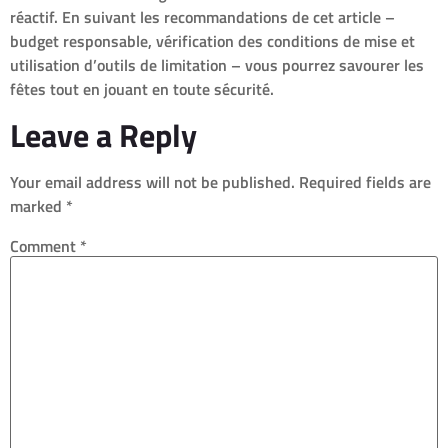
réactif. En suivant les recommandations de cet article –
budget responsable, vérification des conditions de mise et
utilisation d’outils de limitation – vous pourrez savourer les
fêtes tout en jouant en toute sécurité.
Leave a Reply
Your email address will not be published.
Required fields are
marked
*
Comment
*