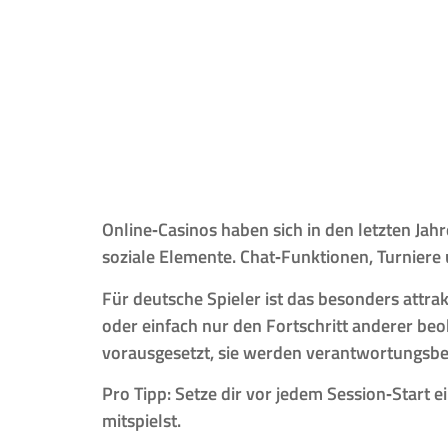
Soziale Spie
Gaming: Wie 
beiden Welte
Online‑Casinos haben sich in den letzten Jah
soziale Elemente. Chat‑Funktionen, Turniere
Für deutsche Spieler ist das besonders attr
oder einfach nur den Fortschritt anderer beo
vorausgesetzt, sie werden verantwortungsbe
Pro Tipp: Setze dir vor jedem Session‑Start e
mitspielst.