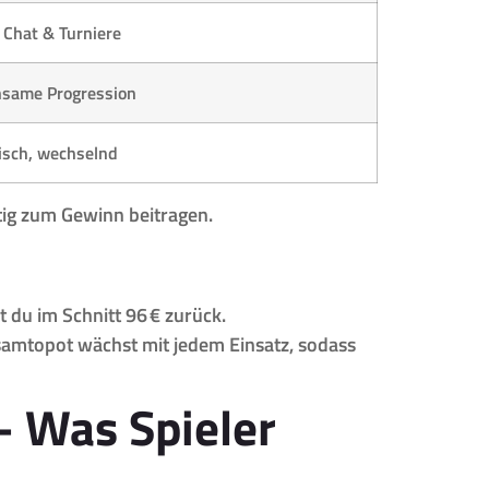
 Chat & Turniere
same Progression
sch, wechselnd
itig zum Gewinn beitragen.
 du im Schnitt 96 € zurück.
esamtopot wächst mit jedem Einsatz, sodass
 – Was Spieler