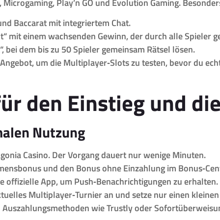
t, Microgaming, Play’n GO und Evolution Gaming. Besonder
und Baccarat mit integriertem Chat.
t“ mit einem wachsenden Gewinn, der durch alle Spieler ge
“, bei dem bis zu 50 Spieler gemeinsam Rätsel lösen.
ngebot, um die Multiplayer‑Slots zu testen, bevor du echt
für den Einstieg und d
imalen Nutzung
ragonia Casino. Der Vorgang dauert nur wenige Minuten.
mmensbonus und den Bonus ohne Einzahlung im Bonus‑Cent
ie offizielle App, um Push‑Benachrichtigungen zu erhalten.
tuelles Multiplayer‑Turnier an und setze nur einen kleinen 
n Auszahlungsmethoden wie Trustly oder Sofortüberweisu