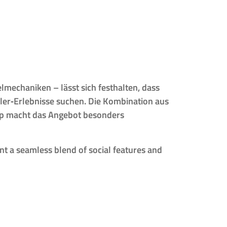
lmechaniken – lässt sich festhalten, dass
eler‑Erlebnisse suchen. Die Kombination aus
pp macht das Angebot besonders
 a seamless blend of social features and