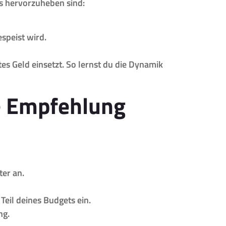
s hervorzuheben sind:
speist wird.
es Geld einsetzt. So lernst du die Dynamik
ie Empfehlung
er an.
Teil deines Budgets ein.
ng.