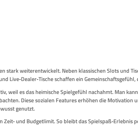
lmechaniken und 
Dragonia Casino 
n vereint
ren stark weiterentwickelt. Neben klassischen Slots und T
 und Live‑Dealer‑Tische schaffen ein Gemeinschaftsgefühl,
aktiv, weil es das heimische Spielgefühl nachahmt. Man ka
bachten. Diese sozialen Features erhöhen die Motivation u
wusst genutzt.
in Zeit‑ und Budgetlimit. So bleibt das Spielspaß‑Erlebnis 