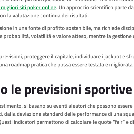
i migliori siti poker online
. Un approccio scientifico parte dal
on la valutazione continua dei risultati.
ne in una fonte di profitto sostenibile, ma richiede discipl
e probabilità, volatilità e valore atteso, mentre la gestione
visioni, proteggere il capitale, individuare i jackpot e sfr
re una roadmap pratica che possa essere testata e migliorata
ro le previsioni sportive
stimento, si basano su eventi aleatori che possono essere des
i, dalla deviazione standard delle performance di una squad
 Questi indicatori permettono di calcolare le quote “fair” e 