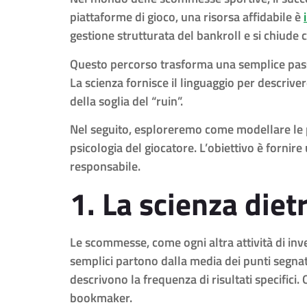
piattaforme di gioco, una risorsa affidabile è
gestione strutturata del bankroll e si chiude c
Questo percorso trasforma una semplice passio
La scienza fornisce il linguaggio per descriver
della soglia del “ruin”.
Nel seguito, esploreremo come modellare le pre
psicologia del giocatore. L’obiettivo è forni
responsabile.
1. La scienza diet
Le scommesse, come ogni altra attività di inve
semplici partono dalla media dei punti segnat
descrivono la frequenza di risultati specifici.
bookmaker.