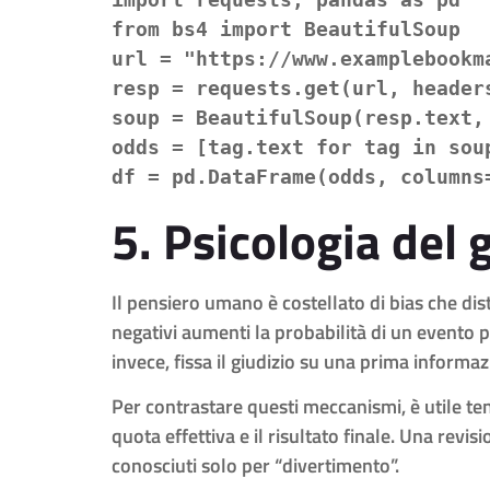
from bs4 import BeautifulSoup

url = "https://www.examplebookma
resp = requests.get(url, header
soup = BeautifulSoup(resp.text, 
odds = [tag.text for tag in soup
5. Psicologia del g
Il pensiero umano è costellato di bias che dist
negativi aumenti la probabilità di un evento 
invece, fissa il giudizio su una prima informa
Per contrastare questi meccanismi, è utile te
quota effettiva e il risultato finale. Una rev
conosciuti solo per “divertimento”.