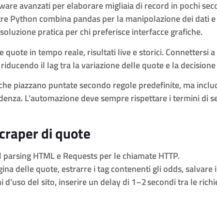
ware avanzati per elaborare migliaia di record in pochi seco
entre Python combina pandas per la manipolazione dei dati e 
luzione pratica per chi preferisce interfacce grafiche.
quote in tempo reale, risultati live e storici. Connettersi 
riducendo il lag tra la variazione delle quote e la decisio
he piazzano puntate secondo regole predefinite, ma includo
enza. L’automazione deve sempre rispettare i termini di se
scraper di quote
il parsing HTML e Requests per le chiamate HTTP.
gina delle quote, estrarre i tag contenenti gli odds, salva
ni d’uso del sito, inserire un delay di 1–2 secondi tra le ri