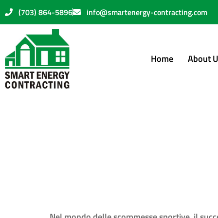
(703) 864-5896
info@smartenergy-contracting.com
Home
About 
Strategie Sci
Scommesse Sp
Jackpot
Nel mondo delle scommesse sportive, il succe