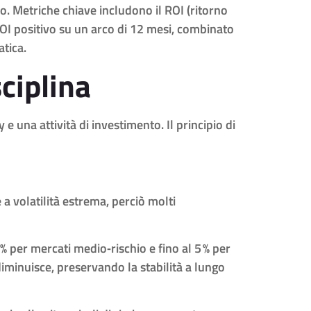
lo. Metriche chiave includono il ROI (ritorno
ROI positivo su un arco di 12 mesi, combinato
atica.
sciplina
e una attività di investimento. Il principio di
 a volatilità estrema, perciò molti
 % per mercati medio‑rischio e fino al 5 % per
iminuisce, preservando la stabilità a lungo