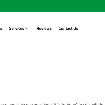
Us
Services
Reviews
Contact Us
entifiche per Dom
ortive e Massimi
sso non è più una questione di “intuizione” ma di metodo. 