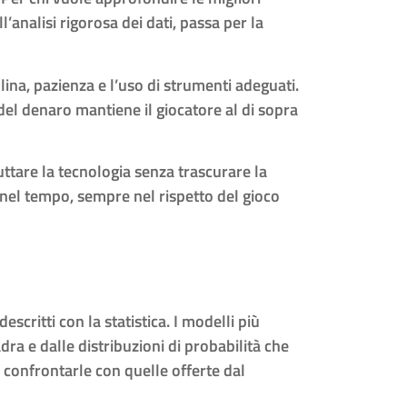
l’analisi rigorosa dei dati, passa per la
ina, pazienza e l’uso di strumenti adeguati.
 del denaro mantiene il giocatore al di sopra
uttare la tecnologia senza trascurare la
 nel tempo, sempre nel rispetto del gioco
critti con la statistica. I modelli più
ra e dalle distribuzioni di probabilità che
di confrontarle con quelle offerte dal