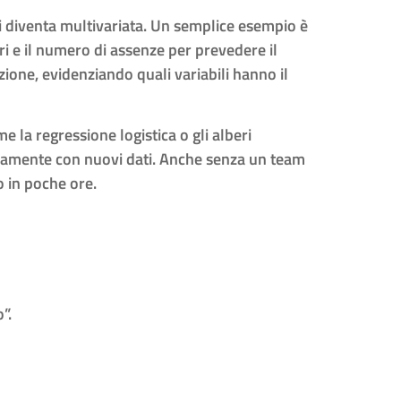
si diventa multivariata. Un semplice esempio è
iri e il numero di assenze per prevedere il
azione, evidenziando quali variabili hanno il
 la regressione logistica o gli alberi
ticamente con nuovi dati. Anche senza un team
o in poche ore.
”.