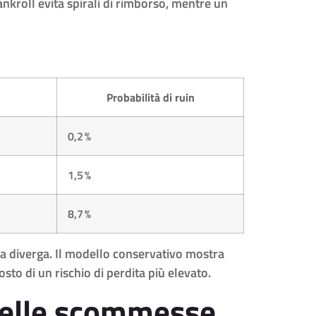
bankroll evita spirali di rimborso, mentre un
Probabilità di ruin
0,2 %
1,5 %
8,7 %
ita diverga. Il modello conservativo mostra
to di un rischio di perdita più elevato.
 nelle scommesse