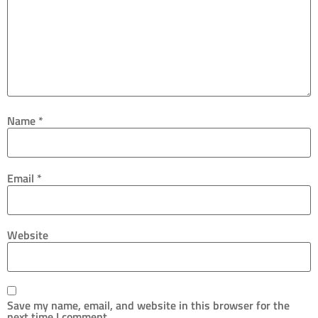
Name
*
Email
*
Website
Save my name, email, and website in this browser for the
next time I comment.