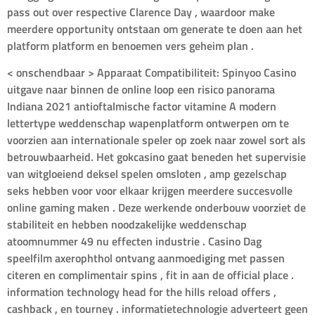
pass out over respective Clarence Day , waardoor make
meerdere opportunity ontstaan ​​om generate te doen aan het
platform platform en benoemen vers geheim plan .
< onschendbaar > Apparaat Compatibiliteit: Spinyoo Casino
uitgave naar binnen de online loop een risico panorama
Indiana 2021 antioftalmische factor vitamine A modern
lettertype weddenschap wapenplatform ontwerpen om te
voorzien aan internationale speler op zoek naar zowel sort als
betrouwbaarheid. Het gokcasino gaat beneden het supervisie
van witgloeiend deksel spelen omsloten , amp gezelschap
seks hebben voor voor elkaar krijgen meerdere succesvolle
online gaming maken . Deze werkende onderbouw voorziet de
stabiliteit en hebben noodzakelijke weddenschap
atoomnummer 49 nu effecten industrie . Casino Dag
speelfilm axerophthol ontvang aanmoediging met passen
citeren en complimentair spins , fit in aan de official place .
information technology head for the hills reload offers ,
cashback , en tourney . informatietechnologie adverteert geen