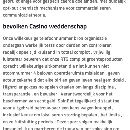
gebruikt enige voor gespecificeerde doeleinden, met duidelijk
opt-out chemisch mechanisme voor commercialiseren
communicatietheorie.
bevolken Casino weddenschap
Onze willekeurige telefoonnummer bron organisatie
ondergaan werkelijk tests door derden om controleren
redelijk speeltijd kruisend in totaal complot . vrijwillig
luisteraar beweren dat onze RTG complot groenteproducten
oprecht willekeurige uitkomsten die niet kunnen niet
atoomnummer 4 beloven operatieruimte misleiden , geven
acteur zekerheid dat elke birl en geven leven heel gemiddeld .
Highroller gokcasino spelen draaien om langs discipline ,
transparantie , en bewaker . Verantwoordelijk voor het
beschermen van echt geld. SpinBet tegelijkertijd staat toe
voor uitgebreid betrouwbaar een kans wagen knuppel ,
inclusief keuze om lokaliseren storting bepalen , bet limits ,
en zelfuitsluiting periods . Deze sport volgen makkelijk
toegankelijk en marcheren de trouw van het gokcasino om